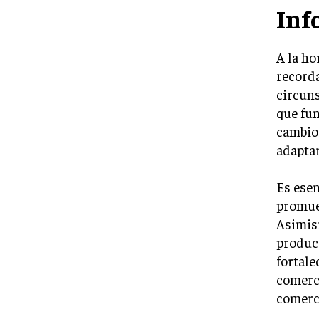
Inf
A la ho
recorda
circuns
que fun
cambios
adaptar
Es esen
promuev
Asimism
producc
fortale
comerci
comerci