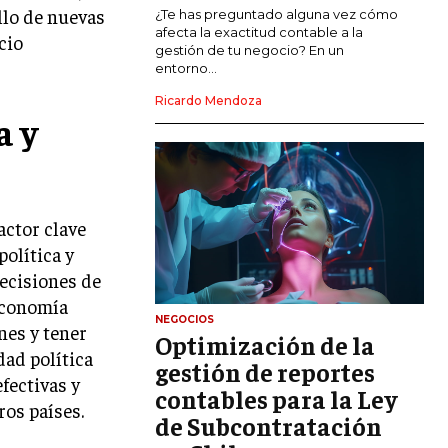
llo de nuevas
MARKETING DE INFLUENCERS
¿Te has preguntado alguna vez cómo
afecta la exactitud contable a la
cio
gestión de tu negocio? En un
E-COMMERCE
entorno...
E-COMMERCE Y COMERCIO ELECTRÓNICO
Ricardo Mendoza
a y
ESTRATEGIAS DE PRICING Y GESTIÓN DE
PRECIOS
GESTIÓN DE CRISIS EMPRESARIALES
EMPRESAS Y STARTUPS TECNOLÓGICAS
actor clave
GESTIÓN DE LA EXPERIENCIA DEL
política y
CLIENTE
decisiones de
economía
MÁS
NEGOCIOS
nes y tener
PROYECTOS
Optimización de la
GESTIÓN DE PROYECTOS
dad política
gestión de reportes
fectivas y
GESTIÓN DE OPERACIONES Y CADENA
contables para la Ley
ros países.
DE SUMINISTRO
de Subcontratación
LOGÍSTICA EMPRESARIAL