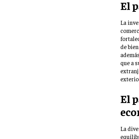
El 
La inve
comerci
fortale
de bien
además,
que a s
extran
exterio
El p
eco
La dive
equilib