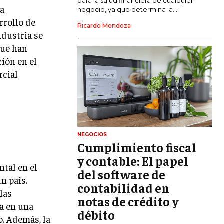
para la salud financiera de cualquier
ta
negocio, ya que determina la...
GESTIÓN DEL RIESGO EMPRESARIAL
rrollo de
Ricardo Mendoza
ndustria se
NEGOCIACIÓN Y RESOLUCIÓN DE
que han
CONFLICTOS
ión en el
DERECHO EMPRESARIAL Y
rcial
REGULACIONES
ÉXITO EMPRESARIAL Y CASOS DE
ESTUDIO
GOBIERNO CORPORATIVO
NEGOCIOS
Cumplimiento fiscal
NEGOCIOS
ESTRATEGIAS DE NEGOCIOS
y contable: El papel
tal en el
del software de
MARKETING B2B
n país.
contabilidad en
las
MARKETING B2C
notas de crédito y
ta en una
débito
FRANQUICIAS
. Además, la