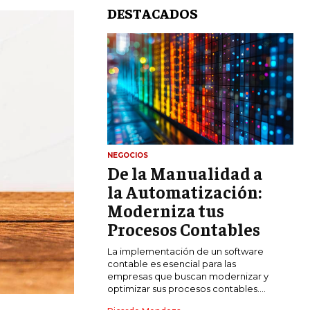
DESTACADOS
NEGOCIOS
De la Manualidad a
LIFESTYLE
la Automatización:
MARKETING
Moderniza tus
ESTRATEGIAS DE MARKETING
Procesos Contables
AGENCIAS DE MARKETING
La implementación de un software
AGENCIAS DE POSICIONAMIENTO WEB
contable es esencial para las
SEO
empresas que buscan modernizar y
optimizar sus procesos contables....
VENTA DE ENLACES