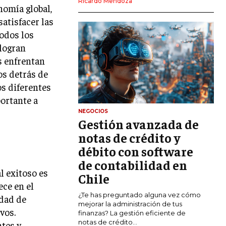
Ricardo Mendoza
nomía global,
MARKETING DIGITAL
satisfacer las
PUBLICIDAD
todos los
 logran
VENTAS Y PERSUASIÓN
s enfrentan
GESTIÓN DE PRODUCTOS
os detrás de
os diferentes
COMUNICACIÓN CORPORATIVA
ortante a
GESTIÓN DE MARCA
NEGOCIOS
Gestión avanzada de
INVESTIGACIÓN DE MERCADO
notas de crédito y
ANÁLISIS DE COMPETENCIA
débito con software
de contabilidad en
GESTIÓN DE CLIENTES
l exitoso es
Chile
ece en el
EMPRENDIMIENTO
¿Te has preguntado alguna vez cómo
idad de
INNOVACIÓN EMPRESARIAL
mejorar la administración de tus
vos.
finanzas? La gestión eficiente de
GESTIÓN DEL CAMBIO
notas de crédito...
ntes y