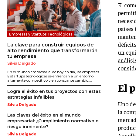
El come
permiti
necesid
países 
Empresas y Startups Tecnológicas
mantene
déficit
La clave para construir equipos de
alto rendimiento que transformarán
un equi
tu empresa
anális
Silvia Delgado
conside
En el mundo empresarial de hoy en día, las empresas
y startups tecnológicas se enfrentan a un entorno
altamente competitivo y en constante cambio....
El 
Logra el éxito en tus proyectos con estas
estrategias infalibles
Uno de 
Silvia Delgado
la comp
Las claves del éxito en el mundo
mercado
empresarial: ¿Cumplimiento normativo o
produci
riesgo inminente?
Aquello
Silvia Delgado