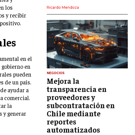
n los
LIDERAZGO
Ricardo Mendoza
s y recibir
HABILIDADES DIRECTIVAS
positivo.
EMPRENDIMIENTO
ales
PLANIFICACIÓN EMPRESARIAL
FINANZAS
amental en el
FINANZAS Y CONTABILIDAD
l gobierno en
GESTIÓN DE RECURSOS FINANCIEROS
erales pueden
NEGOCIOS
Mejora la
s de un país.
INVERSIONES Y MERCADOS FINANCIEROS
transparencia en
ede ayudar a
proveedores y
CONTABILIDAD EMPRESARIAL
za comercial.
subcontratación en
ar la
ECONOMÍA EMPRESARIAL
Chile mediante
s y generar
reportes
INTERNACIONAL
NEGOCIOS INTERNACIONALES
automatizados