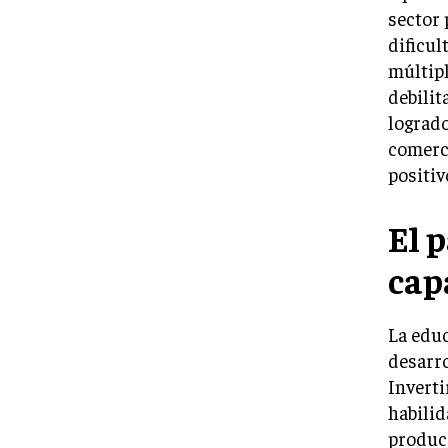
sector 
dificul
múltipl
debilit
logrado
comerci
positiv
El 
cap
La edu
desarro
Inverti
habilid
producc