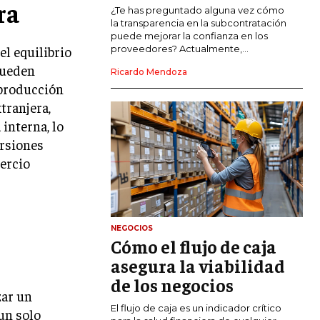
ra
COMERCIO INTERNACIONAL
¿Te has preguntado alguna vez cómo
la transparencia en la subcontratación
EXPANSIÓN GLOBAL
puede mejorar la confianza en los
el equilibrio
proveedores? Actualmente,...
IMPORTACIÓN Y EXPORTACIÓN
pueden
Ricardo Mendoza
 producción
ALIANZAS ESTRATÉGICAS
tranjera,
interna, lo
TECNOLOGIA
SOSTENIBILIDAD Y MEDIO AMBIENTE
ersiones
ercio
GESTIÓN DE LA INNOVACIÓN
TECNOLÓGICA
TRANSFORMACIÓN DIGITAL
NEGOCIOS
ANALÍTICA EMPRESARIAL Y BUSINESS
Cómo el flujo de caja
INTELLIGENCE
asegura la viabilidad
CIBERSEGURIDAD EMPRESARIAL
de los negocios
zar un
ESTRATEGIA
El flujo de caja es un indicador crítico
un solo
EMPRESAS FAMILIARES Y SUCESIÓN