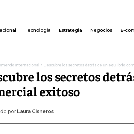
acional
Tecnologia
Estrategia
Negocios
E-co
omercio Internacional
Descubre los secretos detrás de un equilibrio com
cubre los secretos detrá
ercial exitoso
ado por
Laura Cisneros