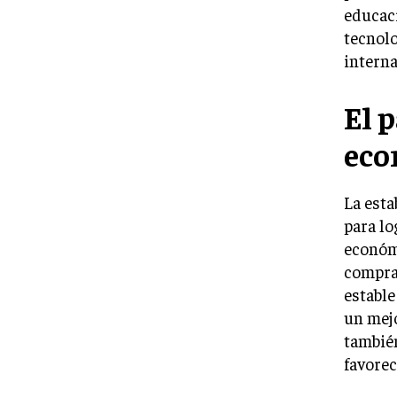
educaci
tecnolo
interna
El p
eco
La esta
para lo
económi
compra
estable
un mejo
también
favorec