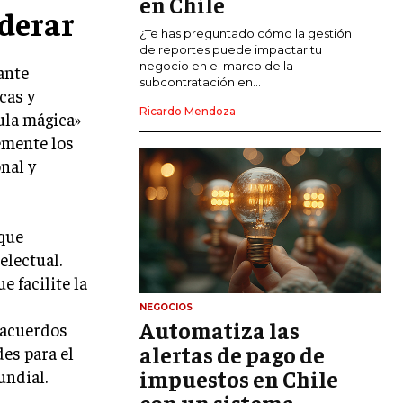
en Chile
derar
CALIDAD Y MEJORA CONTINUA
¿Te has preguntado cómo la gestión
de reportes puede impactar tu
negocio en el marco de la
ante
TALENTOS
subcontratación en...
cas y
RECURSOS HUMANOS Y GESTIÓN DEL
TALENTO
Ricardo Mendoza
ula mágica»
emente los
COMPENSACIÓN Y BENEFICIOS
nal y
RECLUTAMIENTO Y SELECCIÓN
DESARROLLO DE PERSONAL
 que
GESTIÓN DEL DESEMPEÑO
electual.
 facilite la
CULTURA Y CLIMA ORGANIZACIONAL
NEGOCIOS
ÉTICA EMPRESARIAL Y
Automatiza las
s acuerdos
RESPONSABILIDAD SOCIAL
alertas de pago de
es para el
impuestos en Chile
undial.
BLOG
con un sistema