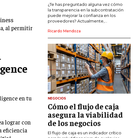
COMERCIO INTERNACIONAL
¿Te has preguntado alguna vez cómo
la transparencia en la subcontratación
EXPANSIÓN GLOBAL
puede mejorar la confianza en los
siness
proveedores? Actualmente,...
a, al permitir
IMPORTACIÓN Y EXPORTACIÓN
Ricardo Mendoza
ALIANZAS ESTRATÉGICAS
a
TECNOLOGIA
SOSTENIBILIDAD Y MEDIO AMBIENTE
igence
GESTIÓN DE LA INNOVACIÓN
TECNOLÓGICA
TRANSFORMACIÓN DIGITAL
ligence en tu
NEGOCIOS
ANALÍTICA EMPRESARIAL Y BUSINESS
Cómo el flujo de caja
INTELLIGENCE
asegura la viabilidad
CIBERSEGURIDAD EMPRESARIAL
de los negocios
ea lograr con
 eficiencia
ESTRATEGIA
El flujo de caja es un indicador crítico
itirá
EMPRESAS FAMILIARES Y SUCESIÓN