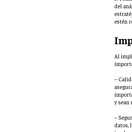
del aná
estraté
estén r
Imp
Al impl
importa
– Calid
asegura
importa
y sean 
– Segur
datos, 