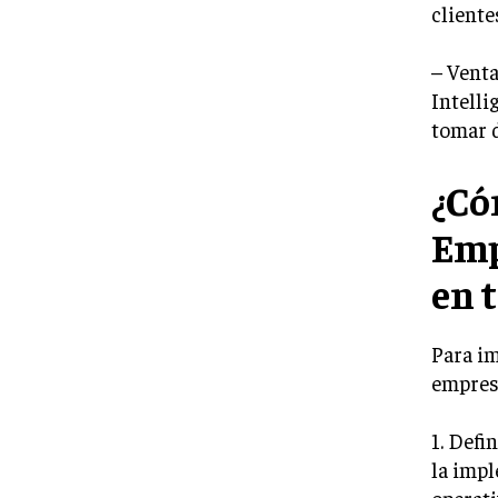
cliente
– Venta
Intelli
tomar d
¿Có
Emp
en 
Para im
empresa
1. Defi
la impl
operati