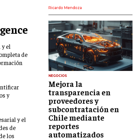
LIDERAZGO
Ricardo Mendoza
HABILIDADES DIRECTIVAS
igence
EMPRENDIMIENTO
PLANIFICACIÓN EMPRESARIAL
 y el
completa de
FINANZAS
formación
FINANZAS Y CONTABILIDAD
GESTIÓN DE RECURSOS FINANCIEROS
NEGOCIOS
Mejora la
ntificar
INVERSIONES Y MERCADOS FINANCIEROS
transparencia en
os y
proveedores y
CONTABILIDAD EMPRESARIAL
subcontratación en
ECONOMÍA EMPRESARIAL
Chile mediante
arial y el
reportes
INTERNACIONAL
des de
NEGOCIOS INTERNACIONALES
automatizados
de los