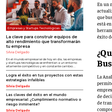
En un m
actuali
que bus
está en
Empresas y Startups Tecnológicas
herrami
éxito d
La clave para construir equipos de
alto rendimiento que transformarán
tu empresa
¿Qu
Silvia Delgado
Bus
En el mundo empresarial de hoy en día, las empresas
y startups tecnológicas se enfrentan a un entorno
altamente competitivo y en constante cambio....
Logra el éxito en tus proyectos con estas
La Anal
estrategias infalibles
permite
Silvia Delgado
empresa
Las claves del éxito en el mundo
de deci
empresarial: ¿Cumplimiento normativo o
de tran
riesgo inminente?
compren
Silvia Delgado