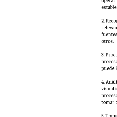
estable
2. Reco
relevan
fuentes
otros.
3. Proc
procesa
puede i
4. Anál
visuali
procesa
tomar 
5. Toma