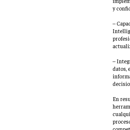
implem
y confi
– Capac
Intelli
profes
actuali
– Integ
datos, 
informa
decisio
En resu
herrami
cualqui
proceso
competi