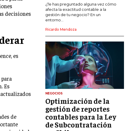
MARKETING DE INFLUENCERS
¿Te has preguntado alguna vez cómo
siones
afecta la exactitud contable a la
as decisiones
gestión de tu negocio? En un
E-COMMERCE
entorno...
E-COMMERCE Y COMERCIO ELECTRÓNICO
Ricardo Mendoza
ESTRATEGIAS DE PRICING Y GESTIÓN DE
derar
PRECIOS
GESTIÓN DE CRISIS EMPRESARIALES
ence, es
EMPRESAS Y STARTUPS TECNOLÓGICAS
GESTIÓN DE LA EXPERIENCIA DEL
 para
CLIENTE
n. Es
MÁS
 actualizados
NEGOCIOS
PROYECTOS
Optimización de la
GESTIÓN DE PROYECTOS
gestión de reportes
GESTIÓN DE OPERACIONES Y CADENA
contables para la Ley
ades de
DE SUMINISTRO
de Subcontratación
portante
LOGÍSTICA EMPRESARIAL