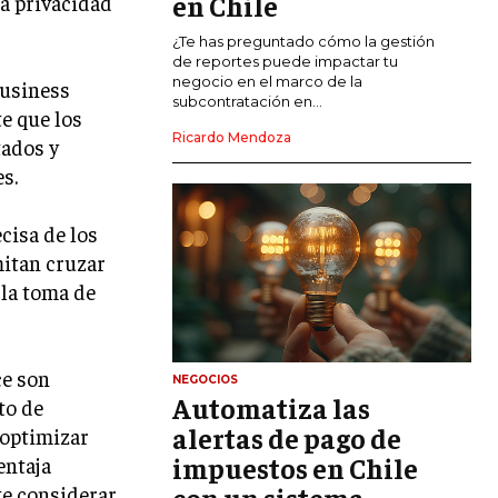
en Chile
a privacidad
CALIDAD Y MEJORA CONTINUA
¿Te has preguntado cómo la gestión
de reportes puede impactar tu
negocio en el marco de la
Business
TALENTOS
subcontratación en...
e que los
RECURSOS HUMANOS Y GESTIÓN DEL
TALENTO
Ricardo Mendoza
tados y
s.
COMPENSACIÓN Y BENEFICIOS
RECLUTAMIENTO Y SELECCIÓN
cisa de los
mitan cruzar
DESARROLLO DE PERSONAL
 la toma de
GESTIÓN DEL DESEMPEÑO
CULTURA Y CLIMA ORGANIZACIONAL
ce son
NEGOCIOS
ÉTICA EMPRESARIAL Y
Automatiza las
to de
RESPONSABILIDAD SOCIAL
alertas de pago de
 optimizar
impuestos en Chile
entaja
BLOG
te considerar
con un sistema