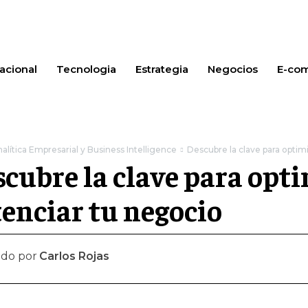
acional
Tecnologia
Estrategia
Negocios
E-co
alítica Empresarial y Business Intelligence
Descubre la clave para optim
cubre la clave para opti
enciar tu negocio
ado por
Carlos Rojas