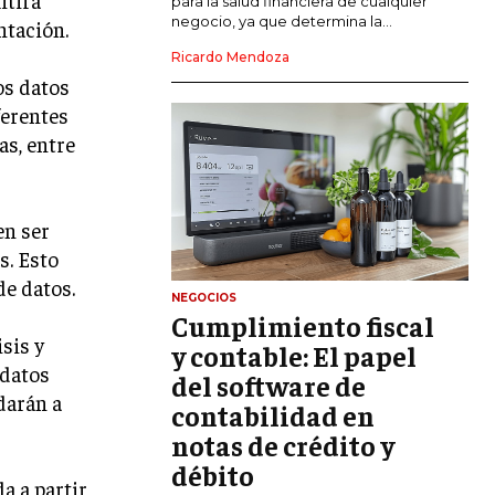
para la salud financiera de cualquier
negocio, ya que determina la...
ntación.
GESTIÓN DEL RIESGO EMPRESARIAL
Ricardo Mendoza
os datos
NEGOCIACIÓN Y RESOLUCIÓN DE
CONFLICTOS
ferentes
as, entre
DERECHO EMPRESARIAL Y
REGULACIONES
ÉXITO EMPRESARIAL Y CASOS DE
en ser
ESTUDIO
s. Esto
GOBIERNO CORPORATIVO
de datos.
NEGOCIOS
Cumplimiento fiscal
NEGOCIOS
isis y
ESTRATEGIAS DE NEGOCIOS
y contable: El papel
 datos
del software de
MARKETING B2B
darán a
contabilidad en
MARKETING B2C
notas de crédito y
débito
FRANQUICIAS
a a partir