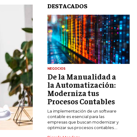
DESTACADOS
NEGOCIOS
De la Manualidad a
LIFESTYLE
la Automatización:
MARKETING
Moderniza tus
ESTRATEGIAS DE MARKETING
Procesos Contables
AGENCIAS DE MARKETING
La implementación de un software
AGENCIAS DE POSICIONAMIENTO WEB
contable es esencial para las
SEO
empresas que buscan modernizar y
optimizar sus procesos contables....
VENTA DE ENLACES