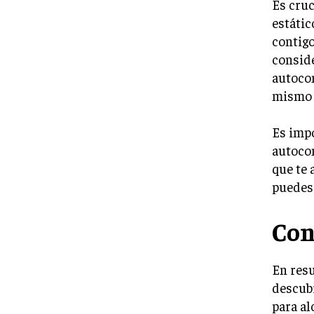
Es cruc
estátic
contig
conside
autocon
mismo y
Es impo
autocon
que te 
puedes
Con
En res
descubr
para al