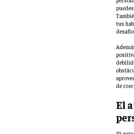
puedes 
También
tus hab
desafío
Además
positiv
debilid
obstácu
aprovec
de cre
El 
per
El aut