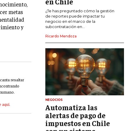
en Chile
onocimiento,
ecer metas
CALIDAD Y MEJORA CONTINUA
¿Te has preguntado cómo la gestión
de reportes puede impactar tu
 mentalidad
negocio en el marco de la
TALENTOS
cimiento y
subcontratación en...
RECURSOS HUMANOS Y GESTIÓN DEL
TALENTO
Ricardo Mendoza
COMPENSACIÓN Y BENEFICIOS
RECLUTAMIENTO Y SELECCIÓN
DESARROLLO DE PERSONAL
canta resaltar
GESTIÓN DEL DESEMPEÑO
 encontrando
CULTURA Y CLIMA ORGANIZACIONAL
o humano.
NEGOCIOS
ÉTICA EMPRESARIAL Y
 aquí.
Automatiza las
RESPONSABILIDAD SOCIAL
alertas de pago de
impuestos en Chile
BLOG
con un sistema