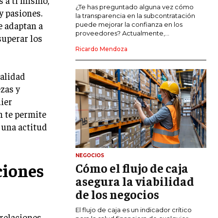
COMERCIO INTERNACIONAL
¿Te has preguntado alguna vez cómo
y pasiones.
la transparencia en la subcontratación
e adaptan a
EXPANSIÓN GLOBAL
puede mejorar la confianza en los
proveedores? Actualmente,...
superar los
IMPORTACIÓN Y EXPORTACIÓN
Ricardo Mendoza
ALIANZAS ESTRATÉGICAS
talidad
TECNOLOGIA
ezas y
SOSTENIBILIDAD Y MEDIO AMBIENTE
uier
GESTIÓN DE LA INNOVACIÓN
n te permite
TECNOLÓGICA
 una actitud
TRANSFORMACIÓN DIGITAL
NEGOCIOS
ANALÍTICA EMPRESARIAL Y BUSINESS
ciones
Cómo el flujo de caja
INTELLIGENCE
asegura la viabilidad
CIBERSEGURIDAD EMPRESARIAL
de los negocios
ESTRATEGIA
El flujo de caja es un indicador crítico
relaciones
EMPRESAS FAMILIARES Y SUCESIÓN