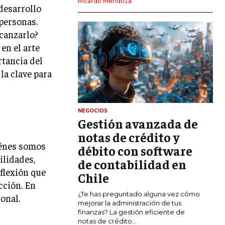
Ricardo Mendoza
 desarrollo
MARKETING DIGITAL
personas.
PUBLICIDAD
canzarlo?
en el arte
VENTAS Y PERSUASIÓN
rtancia del
GESTIÓN DE PRODUCTOS
la clave para
COMUNICACIÓN CORPORATIVA
GESTIÓN DE MARCA
NEGOCIOS
Gestión avanzada de
INVESTIGACIÓN DE MERCADO
notas de crédito y
iénes somos
ANÁLISIS DE COMPETENCIA
débito con software
ilidades,
de contabilidad en
GESTIÓN DE CLIENTES
eflexión que
Chile
cción. En
EMPRENDIMIENTO
¿Te has preguntado alguna vez cómo
onal.
INNOVACIÓN EMPRESARIAL
mejorar la administración de tus
finanzas? La gestión eficiente de
GESTIÓN DEL CAMBIO
notas de crédito...