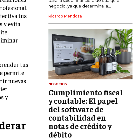
para la salud financiera de cualquier
negocio, ya que determina la...
rofesional.
GESTIÓN DEL RIESGO EMPRESARIAL
ectiva tus
Ricardo Mendoza
s y evita
NEGOCIACIÓN Y RESOLUCIÓN DE
CONFLICTOS
ite
eliminar
DERECHO EMPRESARIAL Y
REGULACIONES
ÉXITO EMPRESARIAL Y CASOS DE
prender tus
ESTUDIO
te permite
GOBIERNO CORPORATIVO
irir nuevas
NEGOCIOS
ier
Cumplimiento fiscal
NEGOCIOS
os y
ESTRATEGIAS DE NEGOCIOS
y contable: El papel
del software de
MARKETING B2B
contabilidad en
MARKETING B2C
derar
notas de crédito y
débito
FRANQUICIAS