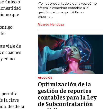
so único o
MARKETING DE INFLUENCERS
¿Te has preguntado alguna vez cómo
 honestidad
afecta la exactitud contable a la
gestión de tu negocio? En un
 mismo que
E-COMMERCE
entorno...
E-COMMERCE Y COMERCIO ELECTRÓNICO
Ricardo Mendoza
contigo
ESTRATEGIAS DE PRICING Y GESTIÓN DE
te.
PRECIOS
GESTIÓN DE CRISIS EMPRESARIALES
te viaje de
s o coaches
EMPRESAS Y STARTUPS TECNOLÓGICAS
s y cómo
GESTIÓN DE LA EXPERIENCIA DEL
CLIENTE
MÁS
NEGOCIOS
PROYECTOS
Optimización de la
GESTIÓN DE PROYECTOS
gestión de reportes
s permite
GESTIÓN DE OPERACIONES Y CADENA
contables para la Ley
s la clave
DE SUMINISTRO
de Subcontratación
ida, desde la
LOGÍSTICA EMPRESARIAL