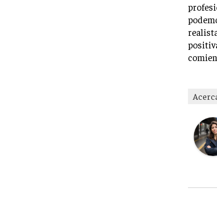
profesi
podemos
realist
positiv
comien
Acerc