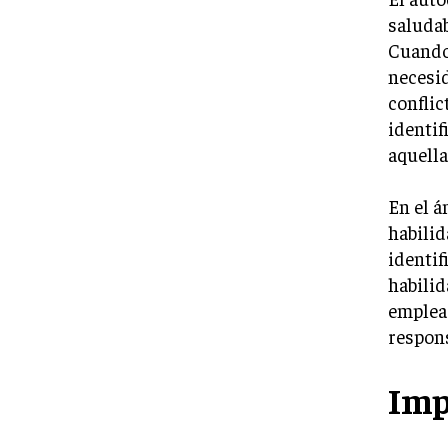
saludab
Cuando
necesid
conflic
identif
aquella
En el á
habilid
identif
habilid
emplead
respons
Imp