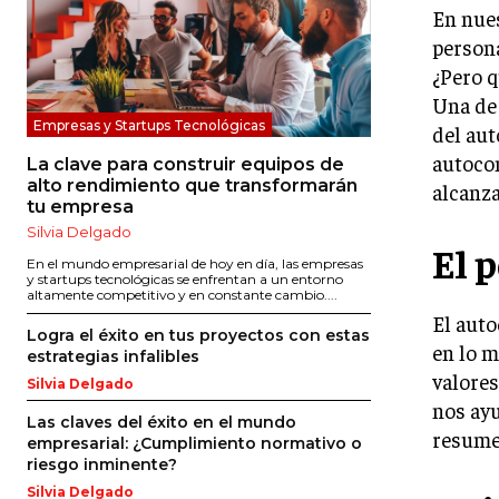
En nues
person
¿Pero q
Una de 
Empresas y Startups Tecnológicas
del aut
autocon
La clave para construir equipos de
alto rendimiento que transformarán
alcanza
tu empresa
Silvia Delgado
El 
En el mundo empresarial de hoy en día, las empresas
y startups tecnológicas se enfrentan a un entorno
altamente competitivo y en constante cambio....
El auto
Logra el éxito en tus proyectos con estas
en lo m
estrategias infalibles
valores
Silvia Delgado
nos ayu
Las claves del éxito en el mundo
resumen
empresarial: ¿Cumplimiento normativo o
riesgo inminente?
Silvia Delgado