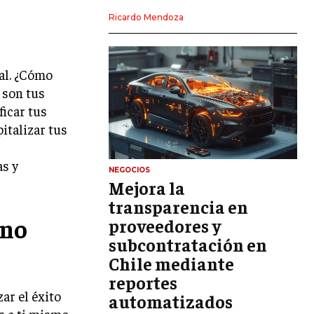
LIDERAZGO
Ricardo Mendoza
HABILIDADES DIRECTIVAS
EMPRENDIMIENTO
ial. ¿Cómo
 son tus
PLANIFICACIÓN EMPRESARIAL
ficar tus
pitalizar tus
FINANZAS
FINANZAS Y CONTABILIDAD
s y
GESTIÓN DE RECURSOS FINANCIEROS
NEGOCIOS
Mejora la
INVERSIONES Y MERCADOS FINANCIEROS
transparencia en
ino
proveedores y
CONTABILIDAD EMPRESARIAL
subcontratación en
ECONOMÍA EMPRESARIAL
Chile mediante
reportes
INTERNACIONAL
ar el éxito
NEGOCIOS INTERNACIONALES
automatizados
s a ti mismo,