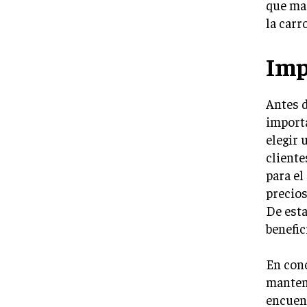
que mar
la carr
Imp
Antes d
importa
elegir 
cliente
para el
precios
De esta
benefic
En conc
manten
encuent