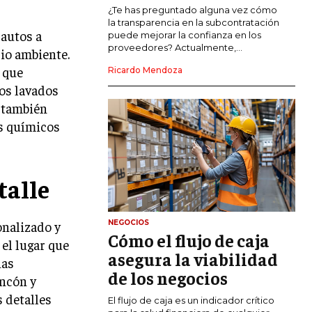
COMERCIO INTERNACIONAL
¿Te has preguntado alguna vez cómo
la transparencia en la subcontratación
 autos a
EXPANSIÓN GLOBAL
puede mejorar la confianza en los
proveedores? Actualmente,...
io ambiente.
IMPORTACIÓN Y EXPORTACIÓN
 que
Ricardo Mendoza
ALIANZAS ESTRATÉGICAS
os lavados
e también
TECNOLOGIA
os químicos
SOSTENIBILIDAD Y MEDIO AMBIENTE
GESTIÓN DE LA INNOVACIÓN
TECNOLÓGICA
talle
TRANSFORMACIÓN DIGITAL
NEGOCIOS
onalizado y
ANALÍTICA EMPRESARIAL Y BUSINESS
Cómo el flujo de caja
INTELLIGENCE
 el lugar que
asegura la viabilidad
ias
CIBERSEGURIDAD EMPRESARIAL
de los negocios
incón y
s detalles
ESTRATEGIA
El flujo de caja es un indicador crítico
EMPRESAS FAMILIARES Y SUCESIÓN