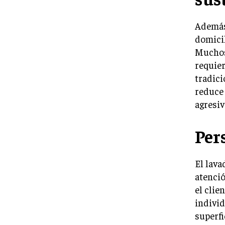
Además 
domicil
Muchos 
requie
tradici
reduce 
agresiv
Per
El lava
atenció
el clie
individ
superfi