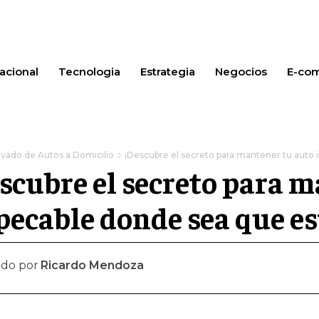
acional
Tecnologia
Estrategia
Negocios
E-co
vado de Autos a Domicilio
¡Descubre el secreto para mantener tu auto
scubre el secreto para 
ecable donde sea que es
ado por
Ricardo Mendoza