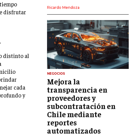
r tiempo
LIDERAZGO
Ricardo Mendoza
e disfrutar
HABILIDADES DIRECTIVAS
EMPRENDIMIENTO
l
PLANIFICACIÓN EMPRESARIAL
 distinto al
FINANZAS
FINANZAS Y CONTABILIDAD
a
micilio
GESTIÓN DE RECURSOS FINANCIEROS
NEGOCIOS
brindar
Mejora la
INVERSIONES Y MERCADOS FINANCIEROS
nejar cada
transparencia en
profundo y
proveedores y
CONTABILIDAD EMPRESARIAL
subcontratación en
ECONOMÍA EMPRESARIAL
Chile mediante
reportes
INTERNACIONAL
NEGOCIOS INTERNACIONALES
automatizados