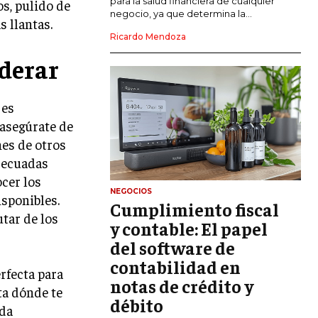
para la salud financiera de cualquier
os, pulido de
negocio, ya que determina la...
s llantas.
GESTIÓN DEL RIESGO EMPRESARIAL
Ricardo Mendoza
NEGOCIACIÓN Y RESOLUCIÓN DE
derar
CONFLICTOS
DERECHO EMPRESARIAL Y
 es
REGULACIONES
 asegúrate de
ÉXITO EMPRESARIAL Y CASOS DE
nes de otros
ESTUDIO
adecuadas
GOBIERNO CORPORATIVO
cer los
NEGOCIOS
isponibles.
Cumplimiento fiscal
NEGOCIOS
tar de los
ESTRATEGIAS DE NEGOCIOS
y contable: El papel
del software de
MARKETING B2B
contabilidad en
erfecta para
MARKETING B2C
notas de crédito y
ta dónde te
débito
FRANQUICIAS
nda