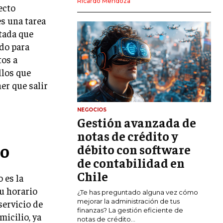
Ricardo Mendoza
ecto
MARKETING DIGITAL
s una tarea
PUBLICIDAD
itada que
do para
VENTAS Y PERSUASIÓN
tos a
GESTIÓN DE PRODUCTOS
llos que
er que salir
COMUNICACIÓN CORPORATIVA
GESTIÓN DE MARCA
NEGOCIOS
Gestión avanzada de
INVESTIGACIÓN DE MERCADO
notas de crédito y
io
ANÁLISIS DE COMPETENCIA
débito con software
de contabilidad en
GESTIÓN DE CLIENTES
Chile
 es la
EMPRENDIMIENTO
u horario
¿Te has preguntado alguna vez cómo
INNOVACIÓN EMPRESARIAL
mejorar la administración de tus
servicio de
finanzas? La gestión eficiente de
micilio, ya
GESTIÓN DEL CAMBIO
notas de crédito...