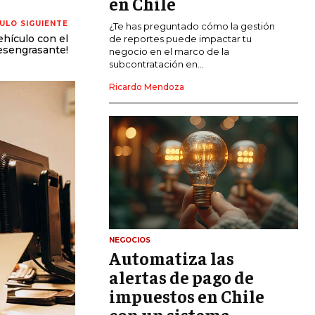
en Chile
ULO SIGUIENTE
CALIDAD Y MEJORA CONTINUA
¿Te has preguntado cómo la gestión
ehículo con el
de reportes puede impactar tu
esengrasante!
negocio en el marco de la
TALENTOS
subcontratación en...
RECURSOS HUMANOS Y GESTIÓN DEL
TALENTO
Ricardo Mendoza
COMPENSACIÓN Y BENEFICIOS
RECLUTAMIENTO Y SELECCIÓN
DESARROLLO DE PERSONAL
GESTIÓN DEL DESEMPEÑO
CULTURA Y CLIMA ORGANIZACIONAL
NEGOCIOS
ÉTICA EMPRESARIAL Y
Automatiza las
RESPONSABILIDAD SOCIAL
alertas de pago de
impuestos en Chile
BLOG
con un sistema