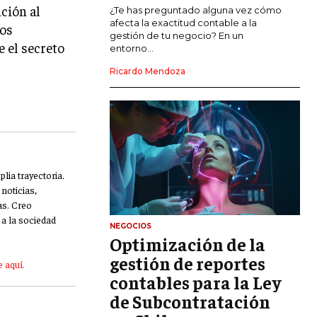
ción al
MARKETING DE INFLUENCERS
¿Te has preguntado alguna vez cómo
afecta la exactitud contable a la
los
gestión de tu negocio? En un
E-COMMERCE
 el secreto
entorno...
E-COMMERCE Y COMERCIO ELECTRÓNICO
Ricardo Mendoza
ESTRATEGIAS DE PRICING Y GESTIÓN DE
PRECIOS
GESTIÓN DE CRISIS EMPRESARIALES
EMPRESAS Y STARTUPS TECNOLÓGICAS
lia trayectoria.
GESTIÓN DE LA EXPERIENCIA DEL
CLIENTE
noticias,
as. Creo
a la sociedad
MÁS
NEGOCIOS
PROYECTOS
Optimización de la
GESTIÓN DE PROYECTOS
gestión de reportes
 aquí.
GESTIÓN DE OPERACIONES Y CADENA
contables para la Ley
DE SUMINISTRO
de Subcontratación
LOGÍSTICA EMPRESARIAL