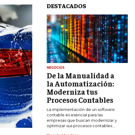
DESTACADOS
NEGOCIOS
De la Manualidad a
LIFESTYLE
la Automatización:
MARKETING
Moderniza tus
ESTRATEGIAS DE MARKETING
Procesos Contables
AGENCIAS DE MARKETING
La implementación de un software
AGENCIAS DE POSICIONAMIENTO WEB
contable es esencial para las
SEO
empresas que buscan modernizar y
optimizar sus procesos contables....
VENTA DE ENLACES