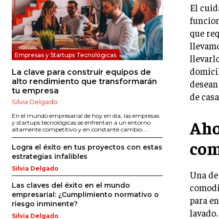
El cuid
funcion
que req
llevamo
Empresas y Startups Tecnológicas
llevarl
domicil
La clave para construir equipos de
alto rendimiento que transformarán
desean 
tu empresa
de casa
Silvia Delgado
En el mundo empresarial de hoy en día, las empresas
Aho
y startups tecnológicas se enfrentan a un entorno
altamente competitivo y en constante cambio....
com
Logra el éxito en tus proyectos con estas
estrategias infalibles
Silvia Delgado
Una de 
Las claves del éxito en el mundo
comodid
empresarial: ¿Cumplimiento normativo o
para en
riesgo inminente?
lavado.
Silvia Delgado