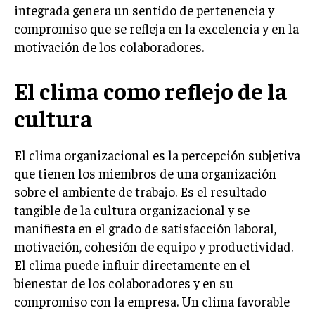
INVESTIGACIÓN DE MERCADO
integrada genera un sentido de pertenencia y
compromiso que se refleja en la excelencia y en la
ANÁLISIS DE COMPETENCIA
motivación de los colaboradores.
GESTIÓN DE CLIENTES
El clima como reflejo de la
EMPRENDIMIENTO
INNOVACIÓN EMPRESARIAL
cultura
GESTIÓN DEL CAMBIO
El clima organizacional es la percepción subjetiva
LIDERAZGO
que tienen los miembros de una organización
HABILIDADES DIRECTIVAS
sobre el ambiente de trabajo. Es el resultado
tangible de la cultura organizacional y se
EMPRENDIMIENTO
manifiesta en el grado de satisfacción laboral,
PLANIFICACIÓN EMPRESARIAL
motivación, cohesión de equipo y productividad.
El clima puede influir directamente en el
FINANZAS
bienestar de los colaboradores y en su
FINANZAS Y CONTABILIDAD
compromiso con la empresa. Un clima favorable
GESTIÓN DE RECURSOS FINANCIEROS