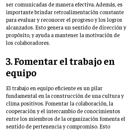
ser comunicadas de manera efectiva. Además, es
MARKETING B2B
importante brindar retroalimentación constante
para evaluar y reconocer el progreso y los logros
MARKETING B2C
alcanzados. Esto genera un sentido de dirección y
FRANQUICIAS
propósito, y ayuda a mantener la motivación de
los colaboradores.
MARKETING DE INFLUENCERS
E-COMMERCE
3. Fomentar el trabajo en
E-COMMERCE Y COMERCIO ELECTRÓNICO
equipo
ESTRATEGIAS DE PRICING Y GESTIÓN DE
PRECIOS
El trabajo en equipo eficiente es un pilar
GESTIÓN DE CRISIS EMPRESARIALES
fundamental en la construcción de una cultura y
EMPRESAS Y STARTUPS TECNOLÓGICAS
clima positivos. Fomentar la colaboración, la
cooperación y el intercambio de conocimientos
GESTIÓN DE LA EXPERIENCIA DEL CLIENTE
entre los miembros de la organización fomenta el
sentido de pertenencia y compromiso. Esto
MÁS
PROYECTOS