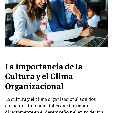
Welcome to Liberty Case
We have a curated list of the most noteworthy news from all
across the globe. With any subscription plan, you get access
to
exclusive articles
that let you stay ahead of the curve.
Your Profile
NEWS
LIFESTYLE
PUBLIC OPINION
La importancia de la
Cultura y el Clima
Organizacional
La cultura y el clima organizacional son dos
elementos fundamentales que impactan
directamente en el desempeño y el éxito de una