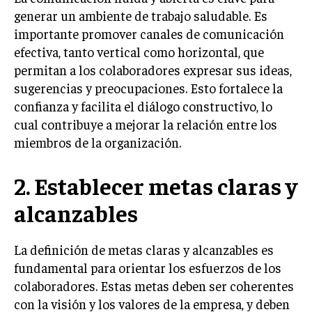
generar un ambiente de trabajo saludable. Es
TRANSFORMACIÓN DIGITAL
importante promover canales de comunicación
ANALÍTICA EMPRESARIAL Y BUSINESS
efectiva, tanto vertical como horizontal, que
INTELLIGENCE
permitan a los colaboradores expresar sus ideas,
CIBERSEGURIDAD EMPRESARIAL
sugerencias y preocupaciones. Esto fortalece la
confianza y facilita el diálogo constructivo, lo
ESTRATEGIA
cual contribuye a mejorar la relación entre los
EMPRESAS FAMILIARES Y SUCESIÓN
miembros de la organización.
GESTIÓN DEL RIESGO EMPRESARIAL
2. Establecer metas claras y
NEGOCIACIÓN Y RESOLUCIÓN DE CONFLICTOS
alcanzables
DERECHO EMPRESARIAL Y REGULACIONES
ÉXITO EMPRESARIAL Y CASOS DE ESTUDIO
La definición de metas claras y alcanzables es
GOBIERNO CORPORATIVO
fundamental para orientar los esfuerzos de los
colaboradores. Estas metas deben ser coherentes
NEGOCIOS
con la visión y los valores de la empresa, y deben
ESTRATEGIAS DE NEGOCIOS