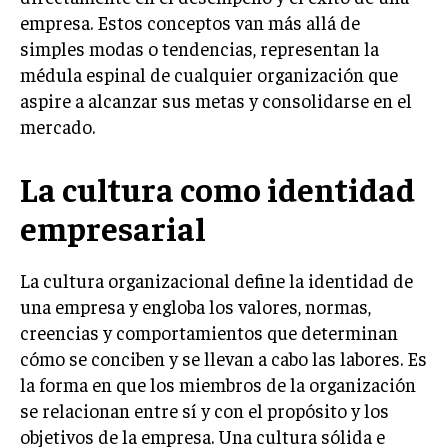
empresa. Estos conceptos van más allá de
LIFESTYLE
simples modas o tendencias, representan la
MARKETING
médula espinal de cualquier organización que
ESTRATEGIAS DE MARKETING
aspire a alcanzar sus metas y consolidarse en el
AGENCIAS DE MARKETING
mercado.
AGENCIAS DE POSICIONAMIENTO WEB SEO
La cultura como identidad
VENTA DE ENLACES
empresarial
MARKETING DIGITAL
PUBLICIDAD
La cultura organizacional define la identidad de
una empresa y engloba los valores, normas,
VENTAS Y PERSUASIÓN
creencias y comportamientos que determinan
GESTIÓN DE PRODUCTOS
cómo se conciben y se llevan a cabo las labores. Es
COMUNICACIÓN CORPORATIVA
la forma en que los miembros de la organización
se relacionan entre sí y con el propósito y los
GESTIÓN DE MARCA
objetivos de la empresa. Una cultura sólida e