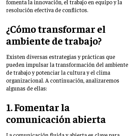
fomenta la innovación, el trabajo en equipo y la
resolución efectiva de conflictos.
INVERSIONES Y MERCADOS FINANCIEROS
CONTABILIDAD EMPRESARIAL
¿Cómo transformar el
ECONOMÍA EMPRESARIAL
ambiente de trabajo?
INTERNACIONAL
NEGOCIOS INTERNACIONALES
Existen diversas estrategias y prácticas que
pueden impulsar la transformación del ambiente
COMERCIO INTERNACIONAL
de trabajo y potenciar la cultura y el clima
EXPANSIÓN GLOBAL
organizacional. A continuación, analizaremos
algunas de ellas:
IMPORTACIÓN Y EXPORTACIÓN
ALIANZAS ESTRATÉGICAS
1. Fomentar la
TECNOLOGIA
comunicación abierta
SOSTENIBILIDAD Y MEDIO AMBIENTE
GESTIÓN DE LA INNOVACIÓN TECNOLÓGICA
La comunicación fluida y abierta es clave para