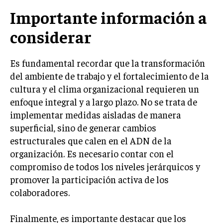
ÉTICA EMPRESARIAL Y RESPONSABILIDAD
Importante información a
SOCIAL
considerar
BLOG
Es fundamental recordar que la transformación
del ambiente de trabajo y el fortalecimiento de la
cultura y el clima organizacional requieren un
Acerca de
Últimas entradas
enfoque integral y a largo plazo. No se trata de
Isabel Martínez
implementar medidas aisladas de manera
Hola, soy Isabel Martínez. Enfocada en la gestión
superficial, sino de generar cambios
de talento, me encanta resaltar historias de éxito
estructurales que calen en el ADN de la
personal y profesional. Me fascina la jardinería,
organización. Es necesario contar con el
encontrando similitudes entre el cultivo de las
plantas y el desarrollo del talento humano.
compromiso de todos los niveles jerárquicos y
promover la participación activa de los
Aparece en periódicos digitales y domina los buscadores,
colaboradores.
Infórmate aquí.
Finalmente, es importante destacar que los