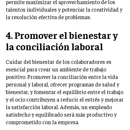
permite maximizar el aprovechamiento de los
GESTIÓN DE PROYECTOS
talentos individuales y potenciar la creatividad y
la resolución efectiva de problemas.
GESTIÓN DE OPERACIONES Y CADENA DE
SUMINISTRO
4. Promover el bienestar y
LOGÍSTICA EMPRESARIAL
la conciliación laboral
CALIDAD Y MEJORA CONTINUA
TALENTOS
Cuidar del bienestar de los colaboradores es
RECURSOS HUMANOS Y GESTIÓN DEL
TALENTO
esencial para crear un ambiente de trabajo
positivo. Promover la conciliación entre la vida
COMPENSACIÓN Y BENEFICIOS
personal y laboral, ofrecer programas de salud y
RECLUTAMIENTO Y SELECCIÓN
bienestar, y fomentar el equilibrio entre el trabajo
y el ocio contribuyen a reducir el estrés y mejorar
DESARROLLO DE PERSONAL
la satisfacción laboral. Además, un empleado
GESTIÓN DEL DESEMPEÑO
satisfecho y equilibrado será más productivo y
comprometido con la empresa.
CULTURA Y CLIMA ORGANIZACIONAL