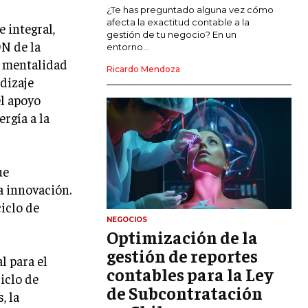
MARKETING DE INFLUENCERS
¿Te has preguntado alguna vez cómo
afecta la exactitud contable a la
 integral,
gestión de tu negocio? En un
E-COMMERCE
DN de la
entorno...
E-COMMERCE Y COMERCIO ELECTRÓNICO
a mentalidad
Ricardo Mendoza
dizaje
ESTRATEGIAS DE PRICING Y GESTIÓN DE
PRECIOS
el apoyo
rgía a la
GESTIÓN DE CRISIS EMPRESARIALES
EMPRESAS Y STARTUPS TECNOLÓGICAS
ue
GESTIÓN DE LA EXPERIENCIA DEL
CLIENTE
a innovación.
iclo de
MÁS
NEGOCIOS
PROYECTOS
Optimización de la
GESTIÓN DE PROYECTOS
gestión de reportes
l para el
GESTIÓN DE OPERACIONES Y CADENA
contables para la Ley
iclo de
DE SUMINISTRO
de Subcontratación
, la
LOGÍSTICA EMPRESARIAL