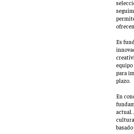
selecci
seguimi
permite
ofrecen
Es fund
innovac
creativ
equipo 
para im
plazo.
En conc
fundame
actual.
cultura
basado 