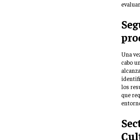
evaluar
Seg
pro
Una vez
cabo un
alcanza
identif
los res
que req
entorn
Sec
Cul