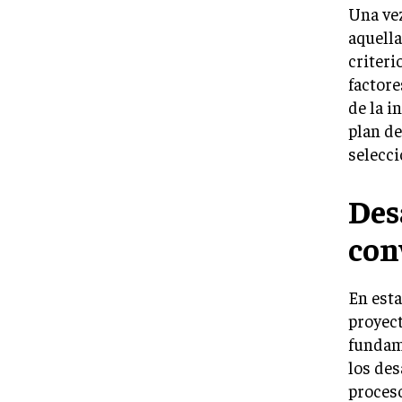
Una vez
aquella
criteri
factore
de la i
plan de
selecci
Des
con
En esta
proyec
fundame
los des
proceso