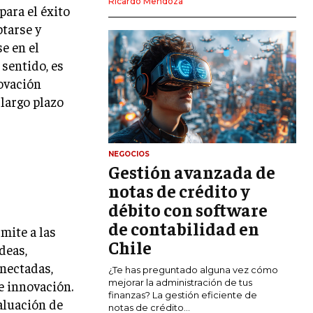
Ricardo Mendoza
para el éxito
MARKETING DIGITAL
tarse y
PUBLICIDAD
e en el
 sentido, es
VENTAS Y PERSUASIÓN
ovación
GESTIÓN DE PRODUCTOS
 largo plazo
COMUNICACIÓN CORPORATIVA
GESTIÓN DE MARCA
NEGOCIOS
Gestión avanzada de
INVESTIGACIÓN DE MERCADO
notas de crédito y
ANÁLISIS DE COMPETENCIA
débito con software
de contabilidad en
GESTIÓN DE CLIENTES
mite a las
Chile
deas,
EMPRENDIMIENTO
onectadas,
¿Te has preguntado alguna vez cómo
INNOVACIÓN EMPRESARIAL
mejorar la administración de tus
e innovación.
finanzas? La gestión eficiente de
valuación de
GESTIÓN DEL CAMBIO
notas de crédito...