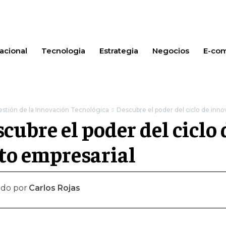
acional
Tecnologia
Estrategia
Negocios
E-co
stión de la Innovación Tecnológica
Descubre el poder del ciclo de inno
cubre el poder del ciclo
to empresarial
ado por
Carlos Rojas