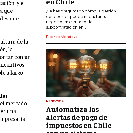
en Chile
ación, y el
ca que
CALIDAD Y MEJORA CONTINUA
¿Te has preguntado cómo la gestión
de reportes puede impactar tu
ades que
negocio en el marco de la
TALENTOS
subcontratación en...
RECURSOS HUMANOS Y GESTIÓN DEL
TALENTO
Ricardo Mendoza
ultura de la
COMPENSACIÓN Y BENEFICIOS
ón, la
contar con un
RECLUTAMIENTO Y SELECCIÓN
incentivos
DESARROLLO DE PERSONAL
le a largo
GESTIÓN DEL DESEMPEÑO
CULTURA Y CLIMA ORGANIZACIONAL
ilar
 el mercado
NEGOCIOS
ÉTICA EMPRESARIAL Y
Automatiza las
RESPONSABILIDAD SOCIAL
cer una
alertas de pago de
 empresarial
impuestos en Chile
BLOG
con un sistema