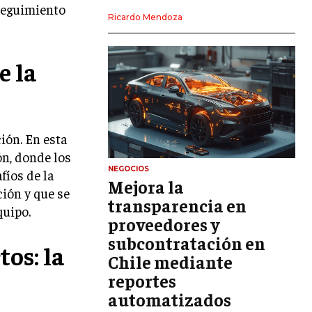
 seguimiento
LIDERAZGO
Ricardo Mendoza
HABILIDADES DIRECTIVAS
e la
EMPRENDIMIENTO
PLANIFICACIÓN EMPRESARIAL
FINANZAS
ión. En esta
FINANZAS Y CONTABILIDAD
ón, donde los
GESTIÓN DE RECURSOS FINANCIEROS
NEGOCIOS
fíos de la
Mejora la
ción y que se
INVERSIONES Y MERCADOS FINANCIEROS
transparencia en
quipo.
proveedores y
CONTABILIDAD EMPRESARIAL
subcontratación en
tos: la
ECONOMÍA EMPRESARIAL
Chile mediante
reportes
INTERNACIONAL
NEGOCIOS INTERNACIONALES
automatizados