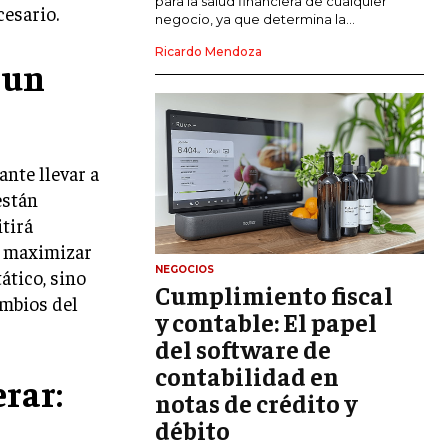
para la salud financiera de cualquier
cesario.
negocio, ya que determina la...
GESTIÓN DEL RIESGO EMPRESARIAL
Ricardo Mendoza
 un
NEGOCIACIÓN Y RESOLUCIÓN DE
CONFLICTOS
DERECHO EMPRESARIAL Y
REGULACIONES
nte llevar a
ÉXITO EMPRESARIAL Y CASOS DE
están
ESTUDIO
tirá
GOBIERNO CORPORATIVO
a maximizar
NEGOCIOS
ático, sino
Cumplimiento fiscal
NEGOCIOS
ambios del
ESTRATEGIAS DE NEGOCIOS
y contable: El papel
del software de
MARKETING B2B
contabilidad en
rar:
MARKETING B2C
notas de crédito y
débito
FRANQUICIAS