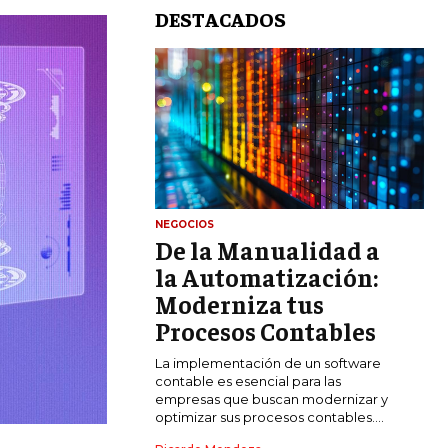
DESTACADOS
NEGOCIOS
De la Manualidad a
LIFESTYLE
la Automatización:
MARKETING
Moderniza tus
ESTRATEGIAS DE MARKETING
Procesos Contables
AGENCIAS DE MARKETING
La implementación de un software
AGENCIAS DE POSICIONAMIENTO WEB
contable es esencial para las
SEO
empresas que buscan modernizar y
optimizar sus procesos contables....
VENTA DE ENLACES