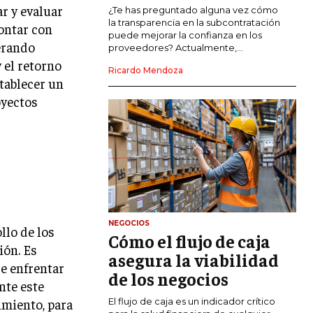
COMERCIO INTERNACIONAL
r y evaluar
¿Te has preguntado alguna vez cómo
la transparencia en la subcontratación
contar con
EXPANSIÓN GLOBAL
puede mejorar la confianza en los
derando
proveedores? Actualmente,...
IMPORTACIÓN Y EXPORTACIÓN
 el retorno
Ricardo Mendoza
tablecer un
ALIANZAS ESTRATÉGICAS
oyectos
TECNOLOGIA
SOSTENIBILIDAD Y MEDIO AMBIENTE
GESTIÓN DE LA INNOVACIÓN
TECNOLÓGICA
TRANSFORMACIÓN DIGITAL
NEGOCIOS
ANALÍTICA EMPRESARIAL Y BUSINESS
llo de los
Cómo el flujo de caja
INTELLIGENCE
ión. Es
asegura la viabilidad
CIBERSEGURIDAD EMPRESARIAL
e enfrentar
de los negocios
nte este
ESTRATEGIA
El flujo de caja es un indicador crítico
imiento, para
EMPRESAS FAMILIARES Y SUCESIÓN