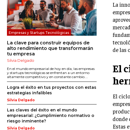
La inno
empresa
aprovec
mercado
Empresas y Startups Tecnológicas
fundame
tecnoló
La clave para construir equipos de
alto rendimiento que transformarán
de las 
tu empresa
Silvia Delgado
El 
En el mundo empresarial de hoy en día, las empresas
y startups tecnológicas se enfrentan a un entorno
her
altamente competitivo y en constante cambio....
Logra el éxito en tus proyectos con estas
estrategias infalibles
El cicl
Silvia Delgado
empresa
Las claves del éxito en el mundo
product
empresarial: ¿Cumplimiento normativo o
donde 
riesgo inminente?
Estas e
Silvia Delgado