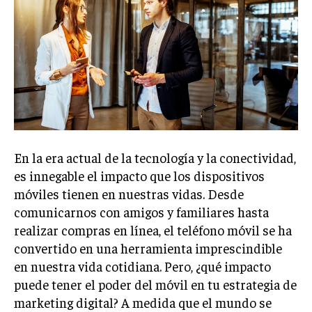
Welcome to Liberty Case
We have a curated list of the most noteworthy news from all
across the globe. With any subscription plan, you get access
to
exclusive articles
that let you stay ahead of the curve.
Your Profile
NEWS
LIFESTYLE
PUBLIC OPINION
En la era actual de la tecnología y la conectividad,
es innegable el impacto que los dispositivos
móviles tienen en nuestras vidas. Desde
comunicarnos con amigos y familiares hasta
realizar compras en línea, el teléfono móvil se ha
convertido en una herramienta imprescindible
en nuestra vida cotidiana. Pero, ¿qué impacto
puede tener el poder del móvil en tu estrategia de
marketing digital? A medida que el mundo se