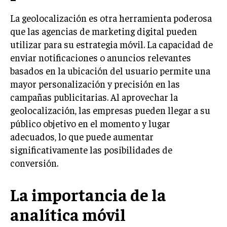
GESTIÓN DE PROYECTOS
La geolocalización es otra herramienta poderosa
GESTIÓN DE OPERACIONES Y CADENA DE
que las agencias de marketing digital pueden
SUMINISTRO
utilizar para su estrategia móvil. La capacidad de
enviar notificaciones o anuncios relevantes
LOGÍSTICA EMPRESARIAL
basados en la ubicación del usuario permite una
CALIDAD Y MEJORA CONTINUA
mayor personalización y precisión en las
campañas publicitarias. Al aprovechar la
TALENTOS
geolocalización, las empresas pueden llegar a su
RECURSOS HUMANOS Y GESTIÓN DEL
TALENTO
público objetivo en el momento y lugar
adecuados, lo que puede aumentar
COMPENSACIÓN Y BENEFICIOS
significativamente las posibilidades de
RECLUTAMIENTO Y SELECCIÓN
conversión.
DESARROLLO DE PERSONAL
La importancia de la
GESTIÓN DEL DESEMPEÑO
analítica móvil
CULTURA Y CLIMA ORGANIZACIONAL