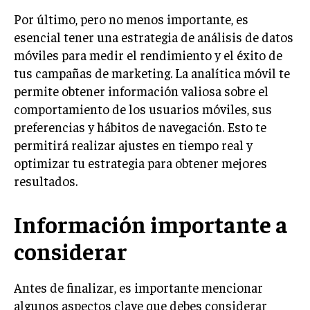
ÉTICA EMPRESARIAL Y RESPONSABILIDAD
Por último, pero no menos importante, es
SOCIAL
esencial tener una estrategia de análisis de datos
móviles para medir el rendimiento y el éxito de
BLOG
tus campañas de marketing. La analítica móvil te
permite obtener información valiosa sobre el
comportamiento de los usuarios móviles, sus
preferencias y hábitos de navegación. Esto te
Acerca de
Últimas entradas
permitirá realizar ajustes en tiempo real y
Ricardo Mendoza
optimizar tu estrategia para obtener mejores
Soy Ricardo Mendoza, periodista de negocios e
resultados.
innovación, con amplia trayectoria. Desde hace
más de diez años, colaboro en un reconocido
portal de noticias, abarcando desde noticias
Información importante a
corporativas hasta tendencias innovadoras. Creo firmemente en
el periodismo como motor de cambio, manteniendo a la
considerar
sociedad actualizada y proactiva.
Aparece en periódicos digitales y domina los buscadores,
Antes de finalizar, es importante mencionar
Infórmate aquí.
algunos aspectos clave que debes considerar