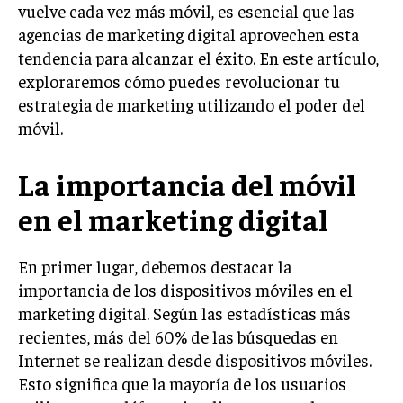
vuelve cada vez más móvil, es esencial que las
LIFESTYLE
agencias de marketing digital aprovechen esta
tendencia para alcanzar el éxito. En este artículo,
MARKETING
ESTRATEGIAS DE MARKETING
exploraremos cómo puedes revolucionar tu
estrategia de marketing utilizando el poder del
AGENCIAS DE MARKETING
móvil.
AGENCIAS DE POSICIONAMIENTO WEB SEO
VENTA DE ENLACES
La importancia del móvil
MARKETING DIGITAL
en el marketing digital
PUBLICIDAD
En primer lugar, debemos destacar la
VENTAS Y PERSUASIÓN
importancia de los dispositivos móviles en el
GESTIÓN DE PRODUCTOS
marketing digital. Según las estadísticas más
recientes, más del 60% de las búsquedas en
COMUNICACIÓN CORPORATIVA
Internet se realizan desde dispositivos móviles.
GESTIÓN DE MARCA
Esto significa que la mayoría de los usuarios