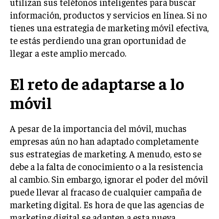
utilizan sus teléfonos inteligentes para buscar
INVESTIGACIÓN DE MERCADO
información, productos y servicios en línea. Si no
ANÁLISIS DE COMPETENCIA
tienes una estrategia de marketing móvil efectiva,
te estás perdiendo una gran oportunidad de
GESTIÓN DE CLIENTES
llegar a este amplio mercado.
EMPRENDIMIENTO
INNOVACIÓN EMPRESARIAL
El reto de adaptarse a lo
GESTIÓN DEL CAMBIO
móvil
LIDERAZGO
A pesar de la importancia del móvil, muchas
HABILIDADES DIRECTIVAS
empresas aún no han adaptado completamente
EMPRENDIMIENTO
sus estrategias de marketing. A menudo, esto se
debe a la falta de conocimiento o a la resistencia
PLANIFICACIÓN EMPRESARIAL
al cambio. Sin embargo, ignorar el poder del móvil
FINANZAS
puede llevar al fracaso de cualquier campaña de
FINANZAS Y CONTABILIDAD
marketing digital. Es hora de que las agencias de
marketing digital se adapten a esta nueva
GESTIÓN DE RECURSOS FINANCIEROS