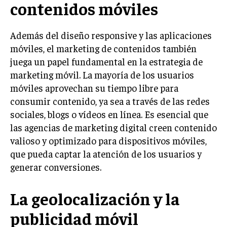
contenidos móviles
MARKETING B2B
Además del diseño responsive y las aplicaciones
MARKETING B2C
móviles, el marketing de contenidos también
FRANQUICIAS
juega un papel fundamental en la estrategia de
marketing móvil. La mayoría de los usuarios
MARKETING DE INFLUENCERS
móviles aprovechan su tiempo libre para
E-COMMERCE
consumir contenido, ya sea a través de las redes
E-COMMERCE Y COMERCIO ELECTRÓNICO
sociales, blogs o vídeos en línea. Es esencial que
las agencias de marketing digital creen contenido
ESTRATEGIAS DE PRICING Y GESTIÓN DE
PRECIOS
valioso y optimizado para dispositivos móviles,
que pueda captar la atención de los usuarios y
GESTIÓN DE CRISIS EMPRESARIALES
generar conversiones.
EMPRESAS Y STARTUPS TECNOLÓGICAS
La geolocalización y la
GESTIÓN DE LA EXPERIENCIA DEL CLIENTE
publicidad móvil
MÁS
PROYECTOS