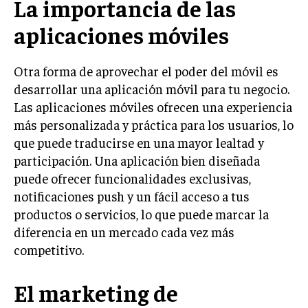
La importancia de las
TRANSFORMACIÓN DIGITAL
aplicaciones móviles
ANALÍTICA EMPRESARIAL Y BUSINESS
INTELLIGENCE
Otra forma de aprovechar el poder del móvil es
CIBERSEGURIDAD EMPRESARIAL
desarrollar una aplicación móvil para tu negocio.
Las aplicaciones móviles ofrecen una experiencia
ESTRATEGIA
más personalizada y práctica para los usuarios, lo
EMPRESAS FAMILIARES Y SUCESIÓN
que puede traducirse en una mayor lealtad y
GESTIÓN DEL RIESGO EMPRESARIAL
participación. Una aplicación bien diseñada
puede ofrecer funcionalidades exclusivas,
NEGOCIACIÓN Y RESOLUCIÓN DE CONFLICTOS
notificaciones push y un fácil acceso a tus
DERECHO EMPRESARIAL Y REGULACIONES
productos o servicios, lo que puede marcar la
diferencia en un mercado cada vez más
ÉXITO EMPRESARIAL Y CASOS DE ESTUDIO
competitivo.
GOBIERNO CORPORATIVO
El marketing de
NEGOCIOS
ESTRATEGIAS DE NEGOCIOS