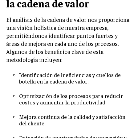
la cadena de valor
INVESTIGACIÓN DE MERCADO
ANÁLISIS DE COMPETENCIA
El análisis de la cadena de valor nos proporciona
GESTIÓN DE CLIENTES
una visión holística de nuestra empresa,
permitiéndonos identificar puntos fuertes y
EMPRENDIMIENTO
áreas de mejora en cada uno de los procesos.
INNOVACIÓN EMPRESARIAL
Algunos de los beneficios clave de esta
GESTIÓN DEL CAMBIO
metodología incluyen:
LIDERAZGO
Identificación de ineficiencias y cuellos de
botella en la cadena de valor.
HABILIDADES DIRECTIVAS
EMPRENDIMIENTO
Optimización de los procesos para reducir
costos y aumentar la productividad.
PLANIFICACIÓN EMPRESARIAL
Mejora continua de la calidad y satisfacción
FINANZAS
del cliente.
FINANZAS Y CONTABILIDAD
Detección de oportunidades de innovación y
GESTIÓN DE RECURSOS FINANCIEROS