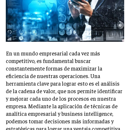
Welcome to Liberty Case
We have a curated list of the most noteworthy news from all
across the globe. With any subscription plan, you get access
to
exclusive articles
that let you stay ahead of the curve.
Your Profile
NEWS
LIFESTYLE
PUBLIC OPINION
En un mundo empresarial cada vez más
competitivo, es fundamental buscar
constantemente formas de maximizar la
eficiencia de nuestras operaciones. Una
herramienta clave para lograr esto es el análisis
de la cadena de valor, que nos permite identificar
y mejorar cada uno de los procesos en nuestra
empresa. Mediante la aplicación de técnicas de
analítica empresarial y business intelligence,
podemos tomar decisiones más informadas y
estratégicas para lograr una ventaja competitiva.