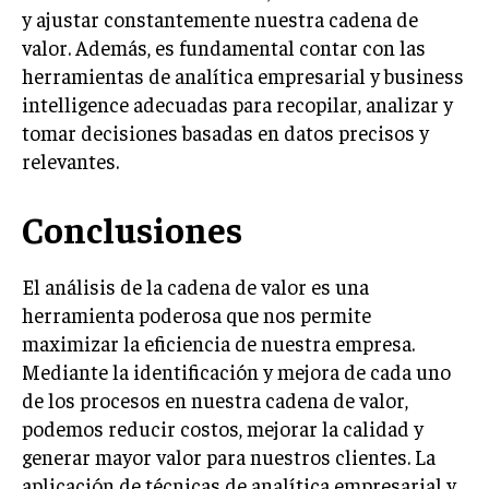
y ajustar constantemente nuestra cadena de
GESTIÓN DE PROYECTOS
valor. Además, es fundamental contar con las
GESTIÓN DE OPERACIONES Y CADENA DE
herramientas de analítica empresarial y business
SUMINISTRO
intelligence adecuadas para recopilar, analizar y
LOGÍSTICA EMPRESARIAL
tomar decisiones basadas en datos precisos y
relevantes.
CALIDAD Y MEJORA CONTINUA
TALENTOS
Conclusiones
RECURSOS HUMANOS Y GESTIÓN DEL
TALENTO
El análisis de la cadena de valor es una
COMPENSACIÓN Y BENEFICIOS
herramienta poderosa que nos permite
RECLUTAMIENTO Y SELECCIÓN
maximizar la eficiencia de nuestra empresa.
Mediante la identificación y mejora de cada uno
DESARROLLO DE PERSONAL
de los procesos en nuestra cadena de valor,
GESTIÓN DEL DESEMPEÑO
podemos reducir costos, mejorar la calidad y
generar mayor valor para nuestros clientes. La
CULTURA Y CLIMA ORGANIZACIONAL
aplicación de técnicas de analítica empresarial y