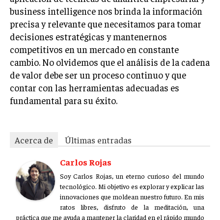
ÉTICA EMPRESARIAL Y RESPONSABILIDAD
business intelligence nos brinda la información
SOCIAL
precisa y relevante que necesitamos para tomar
decisiones estratégicas y mantenernos
BLOG
competitivos en un mercado en constante
cambio. No olvidemos que el análisis de la cadena
de valor debe ser un proceso continuo y que
contar con las herramientas adecuadas es
Acerca de
Últimas entradas
fundamental para su éxito.
Carlos Rojas
Soy Carlos Rojas, un eterno curioso del mundo
tecnológico. Mi objetivo es explorar y explicar las
Acerca de
Últimas entradas
innovaciones que moldean nuestro futuro. En mis
ratos libres, disfruto de la meditación, una práctica
Carlos Rojas
que me ayuda a mantener la claridad en el rápido mundo de la
tecnología.
Soy Carlos Rojas, un eterno curioso del mundo
tecnológico. Mi objetivo es explorar y explicar las
Aparece en periódicos digitales y domina los buscadores,
innovaciones que moldean nuestro futuro. En mis
Infórmate aquí.
ratos libres, disfruto de la meditación, una
práctica que me ayuda a mantener la claridad en el rápido mundo