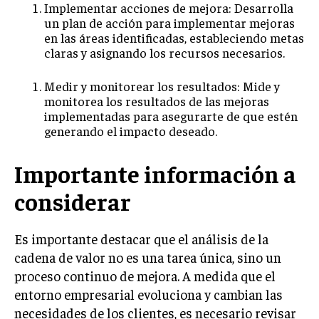
Implementar acciones de mejora: Desarrolla
un plan de acción para implementar mejoras
MARKETING B2B
en las áreas identificadas, estableciendo metas
MARKETING B2C
claras y asignando los recursos necesarios.
FRANQUICIAS
Medir y monitorear los resultados: Mide y
monitorea los resultados de las mejoras
MARKETING DE INFLUENCERS
implementadas para asegurarte de que estén
generando el impacto deseado.
E-COMMERCE
E-COMMERCE Y COMERCIO ELECTRÓNICO
Importante información a
ESTRATEGIAS DE PRICING Y GESTIÓN DE
PRECIOS
considerar
GESTIÓN DE CRISIS EMPRESARIALES
Es importante destacar que el análisis de la
EMPRESAS Y STARTUPS TECNOLÓGICAS
cadena de valor no es una tarea única, sino un
GESTIÓN DE LA EXPERIENCIA DEL CLIENTE
proceso continuo de mejora. A medida que el
entorno empresarial evoluciona y cambian las
MÁS
necesidades de los clientes, es necesario revisar
PROYECTOS