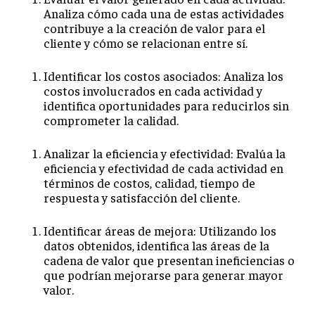
Analiza cómo cada una de estas actividades
TRANSFORMACIÓN DIGITAL
contribuye a la creación de valor para el
cliente y cómo se relacionan entre sí.
ANALÍTICA EMPRESARIAL Y BUSINESS
INTELLIGENCE
Identificar los costos asociados: Analiza los
CIBERSEGURIDAD EMPRESARIAL
costos involucrados en cada actividad y
identifica oportunidades para reducirlos sin
ESTRATEGIA
comprometer la calidad.
EMPRESAS FAMILIARES Y SUCESIÓN
Analizar la eficiencia y efectividad: Evalúa la
GESTIÓN DEL RIESGO EMPRESARIAL
eficiencia y efectividad de cada actividad en
términos de costos, calidad, tiempo de
NEGOCIACIÓN Y RESOLUCIÓN DE CONFLICTOS
respuesta y satisfacción del cliente.
DERECHO EMPRESARIAL Y REGULACIONES
Identificar áreas de mejora: Utilizando los
ÉXITO EMPRESARIAL Y CASOS DE ESTUDIO
datos obtenidos, identifica las áreas de la
cadena de valor que presentan ineficiencias o
GOBIERNO CORPORATIVO
que podrían mejorarse para generar mayor
valor.
NEGOCIOS
ESTRATEGIAS DE NEGOCIOS