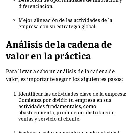
diferenciación.
INVERSIONES Y MERCADOS FINANCIEROS
Mejor alineación de las actividades de la
CONTABILIDAD EMPRESARIAL
empresa con su estrategia global.
ECONOMÍA EMPRESARIAL
Análisis de la cadena de
INTERNACIONAL
valor en la práctica
NEGOCIOS INTERNACIONALES
COMERCIO INTERNACIONAL
Para llevar a cabo un análisis de la cadena de
EXPANSIÓN GLOBAL
valor, es importante seguir los siguientes pasos:
IMPORTACIÓN Y EXPORTACIÓN
Identificar las actividades clave de la empresa:
ALIANZAS ESTRATÉGICAS
Comienza por dividir tu empresa en sus
actividades fundamentales, como
abastecimiento, producción, distribución,
TECNOLOGIA
SOSTENIBILIDAD Y MEDIO AMBIENTE
ventas y servicio al cliente.
GESTIÓN DE LA INNOVACIÓN TECNOLÓGICA
Evaluar el valor generado en cada actividad: