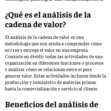
LIFESTYLE
¿Qué es el análisis de la
MARKETING
ESTRATEGIAS DE MARKETING
cadena de valor?
AGENCIAS DE MARKETING
AGENCIAS DE POSICIONAMIENTO WEB SEO
El análisis de la cadena de valor es una
metodología que nos ayuda a comprender cómo
VENTA DE ENLACES
se crea y entrega el valor en una empresa.
Consiste en dividir todas las actividades de una
MARKETING DIGITAL
organización en diferentes funciones o procesos
PUBLICIDAD
y analizar cómo se relacionan entre sí para
generar valor. Estas actividades incluyen desde la
VENTAS Y PERSUASIÓN
producción y suministro de materias primas
GESTIÓN DE PRODUCTOS
hasta la comercialización y servicio al cliente.
COMUNICACIÓN CORPORATIVA
Beneficios del análisis de
GESTIÓN DE MARCA