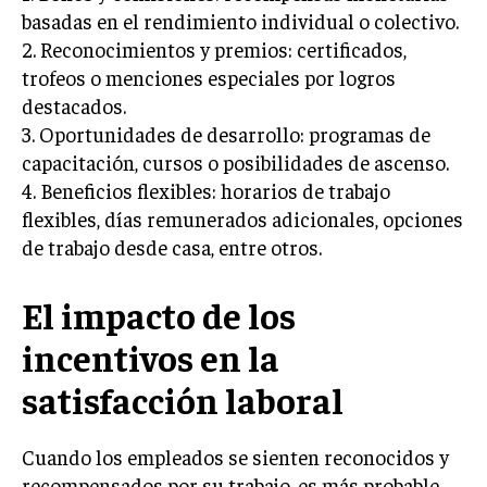
basadas en el rendimiento individual o colectivo.
INVERSIONES Y MERCADOS FINANCIEROS
2. Reconocimientos y premios: certificados,
trofeos o menciones especiales por logros
CONTABILIDAD EMPRESARIAL
destacados.
ECONOMÍA EMPRESARIAL
3. Oportunidades de desarrollo: programas de
capacitación, cursos o posibilidades de ascenso.
INTERNACIONAL
4. Beneficios flexibles: horarios de trabajo
NEGOCIOS INTERNACIONALES
flexibles, días remunerados adicionales, opciones
COMERCIO INTERNACIONAL
de trabajo desde casa, entre otros.
EXPANSIÓN GLOBAL
El impacto de los
IMPORTACIÓN Y EXPORTACIÓN
incentivos en la
ALIANZAS ESTRATÉGICAS
satisfacción laboral
TECNOLOGIA
SOSTENIBILIDAD Y MEDIO AMBIENTE
Cuando los empleados se sienten reconocidos y
GESTIÓN DE LA INNOVACIÓN TECNOLÓGICA
recompensados por su trabajo, es más probable