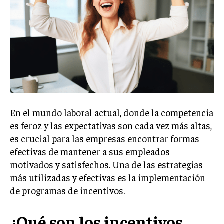
Welcome to Liberty Case
We have a curated list of the most noteworthy news from all
across the globe. With any subscription plan, you get access
to
exclusive articles
that let you stay ahead of the curve.
Your Profile
NEWS
LIFESTYLE
PUBLIC OPINION
En el mundo laboral actual, donde la competencia
es feroz y las expectativas son cada vez más altas,
es crucial para las empresas encontrar formas
efectivas de mantener a sus empleados
motivados y satisfechos. Una de las estrategias
más utilizadas y efectivas es la implementación
de programas de incentivos.
¿Qué son los incentivos