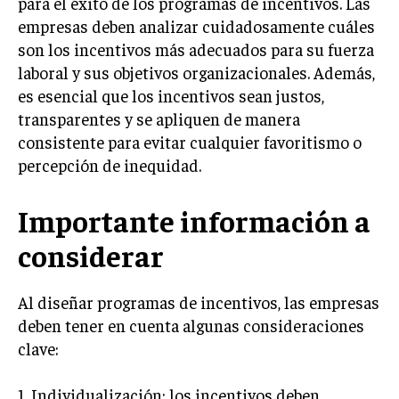
para el éxito de los programas de incentivos. Las
empresas deben analizar cuidadosamente cuáles
MARKETING B2B
son los incentivos más adecuados para su fuerza
MARKETING B2C
laboral y sus objetivos organizacionales. Además,
es esencial que los incentivos sean justos,
FRANQUICIAS
transparentes y se apliquen de manera
MARKETING DE INFLUENCERS
consistente para evitar cualquier favoritismo o
percepción de inequidad.
E-COMMERCE
E-COMMERCE Y COMERCIO ELECTRÓNICO
Importante información a
ESTRATEGIAS DE PRICING Y GESTIÓN DE
PRECIOS
considerar
GESTIÓN DE CRISIS EMPRESARIALES
Al diseñar programas de incentivos, las empresas
EMPRESAS Y STARTUPS TECNOLÓGICAS
deben tener en cuenta algunas consideraciones
GESTIÓN DE LA EXPERIENCIA DEL CLIENTE
clave:
MÁS
1. Individualización: los incentivos deben
PROYECTOS