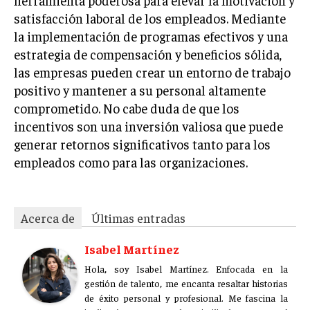
herramienta poderosa para elevar la motivación y
ÉTICA EMPRESARIAL Y RESPONSABILIDAD
satisfacción laboral de los empleados. Mediante
SOCIAL
la implementación de programas efectivos y una
estrategia de compensación y beneficios sólida,
BLOG
las empresas pueden crear un entorno de trabajo
positivo y mantener a su personal altamente
comprometido. No cabe duda de que los
incentivos son una inversión valiosa que puede
Acerca de
Últimas entradas
generar retornos significativos tanto para los
Isabel Martínez
empleados como para las organizaciones.
Hola, soy Isabel Martínez. Enfocada en la gestión
de talento, me encanta resaltar historias de éxito
personal y profesional. Me fascina la jardinería,
encontrando similitudes entre el cultivo de las
Acerca de
Últimas entradas
plantas y el desarrollo del talento humano.
Isabel Martínez
Aparece en periódicos digitales y domina los buscadores,
Hola, soy Isabel Martínez. Enfocada en la
Infórmate aquí.
gestión de talento, me encanta resaltar historias
de éxito personal y profesional. Me fascina la