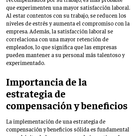
que experimenten una mayor satisfacción laboral.
TRANSFORMACIÓN DIGITAL
Al estar contentos con su trabajo, se reducen los
ANALÍTICA EMPRESARIAL Y BUSINESS
niveles de estrés y aumenta el compromiso con la
INTELLIGENCE
empresa. Además, la satisfacción laboral se
CIBERSEGURIDAD EMPRESARIAL
correlaciona con una mayor retención de
empleados, lo que significa que las empresas
ESTRATEGIA
pueden mantener a su personal más talentoso y
EMPRESAS FAMILIARES Y SUCESIÓN
experimentado.
GESTIÓN DEL RIESGO EMPRESARIAL
Importancia de la
NEGOCIACIÓN Y RESOLUCIÓN DE CONFLICTOS
estrategia de
DERECHO EMPRESARIAL Y REGULACIONES
compensación y beneficios
ÉXITO EMPRESARIAL Y CASOS DE ESTUDIO
GOBIERNO CORPORATIVO
La implementación de una estrategia de
compensación y beneficios sólida es fundamental
NEGOCIOS
ESTRATEGIAS DE NEGOCIOS