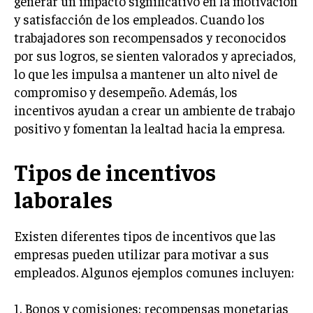
generar un impacto significativo en la motivación
INVESTIGACIÓN DE MERCADO
y satisfacción de los empleados. Cuando los
ANÁLISIS DE COMPETENCIA
trabajadores son recompensados ​​y reconocidos
por sus logros, se sienten valorados y apreciados,
GESTIÓN DE CLIENTES
lo que les impulsa a mantener un alto nivel de
compromiso y desempeño. Además, los
EMPRENDIMIENTO
INNOVACIÓN EMPRESARIAL
incentivos ayudan a crear un ambiente de trabajo
positivo y fomentan la lealtad hacia la empresa.
GESTIÓN DEL CAMBIO
LIDERAZGO
Tipos de incentivos
HABILIDADES DIRECTIVAS
laborales
EMPRENDIMIENTO
Existen diferentes tipos de incentivos que las
PLANIFICACIÓN EMPRESARIAL
empresas pueden utilizar para motivar a sus
empleados. Algunos ejemplos comunes incluyen:
FINANZAS
FINANZAS Y CONTABILIDAD
1. Bonos y comisiones: recompensas monetarias
GESTIÓN DE RECURSOS FINANCIEROS