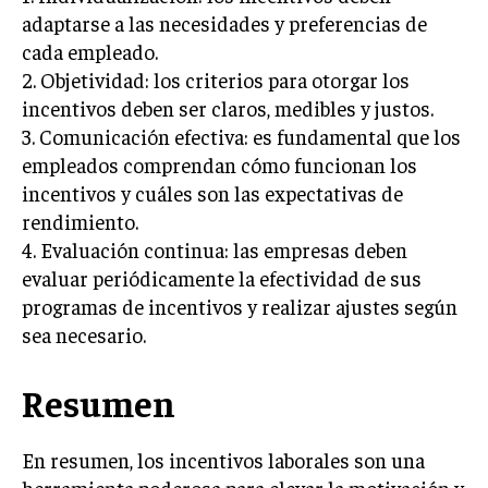
GESTIÓN DE PROYECTOS
adaptarse a las necesidades y preferencias de
cada empleado.
GESTIÓN DE OPERACIONES Y CADENA DE
2. Objetividad: los criterios para otorgar los
SUMINISTRO
incentivos deben ser claros, medibles y justos.
LOGÍSTICA EMPRESARIAL
3. Comunicación efectiva: es fundamental que los
empleados comprendan cómo funcionan los
CALIDAD Y MEJORA CONTINUA
incentivos y cuáles son las expectativas de
TALENTOS
rendimiento.
RECURSOS HUMANOS Y GESTIÓN DEL
4. Evaluación continua: las empresas deben
TALENTO
evaluar periódicamente la efectividad de sus
COMPENSACIÓN Y BENEFICIOS
programas de incentivos y realizar ajustes según
sea necesario.
RECLUTAMIENTO Y SELECCIÓN
DESARROLLO DE PERSONAL
Resumen
GESTIÓN DEL DESEMPEÑO
En resumen, los incentivos laborales son una
CULTURA Y CLIMA ORGANIZACIONAL