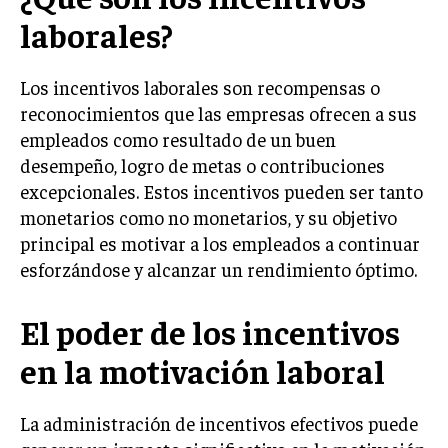
LIFESTYLE
laborales?
MARKETING
Los incentivos laborales son recompensas o
ESTRATEGIAS DE MARKETING
reconocimientos que las empresas ofrecen a sus
AGENCIAS DE MARKETING
empleados como resultado de un buen
AGENCIAS DE POSICIONAMIENTO WEB SEO
desempeño, logro de metas o contribuciones
VENTA DE ENLACES
excepcionales. Estos incentivos pueden ser tanto
monetarios como no monetarios, y su objetivo
MARKETING DIGITAL
principal es motivar a los empleados a continuar
PUBLICIDAD
esforzándose y alcanzar un rendimiento óptimo.
VENTAS Y PERSUASIÓN
El poder de los incentivos
GESTIÓN DE PRODUCTOS
en la motivación laboral
COMUNICACIÓN CORPORATIVA
GESTIÓN DE MARCA
La administración de incentivos efectivos puede