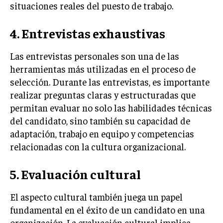
situaciones reales del puesto de trabajo.
MARKETING B2B
4. Entrevistas exhaustivas
MARKETING B2C
FRANQUICIAS
Las entrevistas personales son una de las
herramientas más utilizadas en el proceso de
MARKETING DE INFLUENCERS
selección. Durante las entrevistas, es importante
realizar preguntas claras y estructuradas que
E-COMMERCE
E-COMMERCE Y COMERCIO ELECTRÓNICO
permitan evaluar no solo las habilidades técnicas
del candidato, sino también su capacidad de
ESTRATEGIAS DE PRICING Y GESTIÓN DE
adaptación, trabajo en equipo y competencias
PRECIOS
relacionadas con la cultura organizacional.
GESTIÓN DE CRISIS EMPRESARIALES
5. Evaluación cultural
EMPRESAS Y STARTUPS TECNOLÓGICAS
GESTIÓN DE LA EXPERIENCIA DEL CLIENTE
El aspecto cultural también juega un papel
fundamental en el éxito de un candidato en una
MÁS
organización. La evaluación cultural implica
PROYECTOS