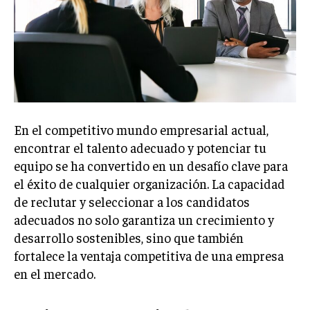
Welcome to Liberty Case
We have a curated list of the most noteworthy news from all
across the globe. With any subscription plan, you get access
to
exclusive articles
that let you stay ahead of the curve.
Your Profile
NEWS
LIFESTYLE
PUBLIC OPINION
En el competitivo mundo empresarial actual,
encontrar el talento adecuado y potenciar tu
equipo se ha convertido en un desafío clave para
el éxito de cualquier organización. La capacidad
de reclutar y seleccionar a los candidatos
adecuados no solo garantiza un crecimiento y
desarrollo sostenibles, sino que también
fortalece la ventaja competitiva de una empresa
en el mercado.