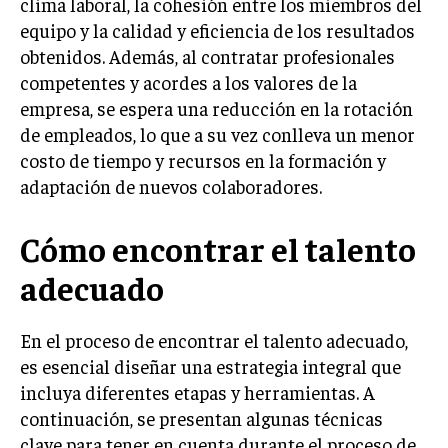
clima laboral, la cohesión entre los miembros del
INVESTIGACIÓN DE MERCADO
equipo y la calidad y eficiencia de los resultados
ANÁLISIS DE COMPETENCIA
obtenidos. Además, al contratar profesionales
competentes y acordes a los valores de la
GESTIÓN DE CLIENTES
empresa, se espera una reducción en la rotación
de empleados, lo que a su vez conlleva un menor
EMPRENDIMIENTO
INNOVACIÓN EMPRESARIAL
costo de tiempo y recursos en la formación y
adaptación de nuevos colaboradores.
GESTIÓN DEL CAMBIO
LIDERAZGO
Cómo encontrar el talento
HABILIDADES DIRECTIVAS
adecuado
EMPRENDIMIENTO
En el proceso de encontrar el talento adecuado,
PLANIFICACIÓN EMPRESARIAL
es esencial diseñar una estrategia integral que
FINANZAS
incluya diferentes etapas y herramientas. A
FINANZAS Y CONTABILIDAD
continuación, se presentan algunas técnicas
clave para tener en cuenta durante el proceso de
GESTIÓN DE RECURSOS FINANCIEROS