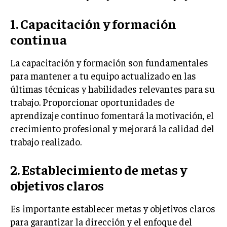
ÉTICA EMPRESARIAL Y RESPONSABILIDAD
SOCIAL
1. Capacitación y formación
continua
BLOG
La capacitación y formación son fundamentales
para mantener a tu equipo actualizado en las
últimas técnicas y habilidades relevantes para su
Acerca de
Últimas entradas
trabajo. Proporcionar oportunidades de
Isabel Martínez
aprendizaje continuo fomentará la motivación, el
crecimiento profesional y mejorará la calidad del
Hola, soy Isabel Martínez. Enfocada en la gestión
de talento, me encanta resaltar historias de éxito
trabajo realizado.
personal y profesional. Me fascina la jardinería,
encontrando similitudes entre el cultivo de las
2. Establecimiento de metas y
plantas y el desarrollo del talento humano.
objetivos claros
Aparece en periódicos digitales y domina los buscadores,
Infórmate aquí.
Es importante establecer metas y objetivos claros
para garantizar la dirección y el enfoque del