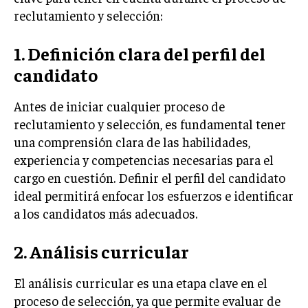
reclutamiento y selección:
INVERSIONES Y MERCADOS FINANCIEROS
1. Definición clara del perfil del
CONTABILIDAD EMPRESARIAL
candidato
ECONOMÍA EMPRESARIAL
Antes de iniciar cualquier proceso de
INTERNACIONAL
NEGOCIOS INTERNACIONALES
reclutamiento y selección, es fundamental tener
una comprensión clara de las habilidades,
COMERCIO INTERNACIONAL
experiencia y competencias necesarias para el
EXPANSIÓN GLOBAL
cargo en cuestión. Definir el perfil del candidato
ideal permitirá enfocar los esfuerzos e identificar
IMPORTACIÓN Y EXPORTACIÓN
a los candidatos más adecuados.
ALIANZAS ESTRATÉGICAS
2. Análisis curricular
TECNOLOGIA
SOSTENIBILIDAD Y MEDIO AMBIENTE
El análisis curricular es una etapa clave en el
GESTIÓN DE LA INNOVACIÓN TECNOLÓGICA
proceso de selección, ya que permite evaluar de