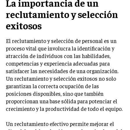
La importancia de un
LIFESTYLE
reclutamiento y selección
MARKETING
exitosos
ESTRATEGIAS DE MARKETING
AGENCIAS DE MARKETING
El reclutamiento y selección de personal es un
AGENCIAS DE POSICIONAMIENTO WEB SEO
proceso vital que involucra la identificación y
VENTA DE ENLACES
atracción de individuos con las habilidades,
competencias y experiencia adecuadas para
MARKETING DIGITAL
satisfacer las necesidades de una organización.
PUBLICIDAD
Un reclutamiento y selección exitosos no solo
garantizan la correcta ocupación de las
VENTAS Y PERSUASIÓN
posiciones disponibles, sino que también
GESTIÓN DE PRODUCTOS
proporcionan una base sólida para potenciar el
crecimiento y la productividad de todo el equipo.
COMUNICACIÓN CORPORATIVA
GESTIÓN DE MARCA
Un reclutamiento efectivo permite mejorar el