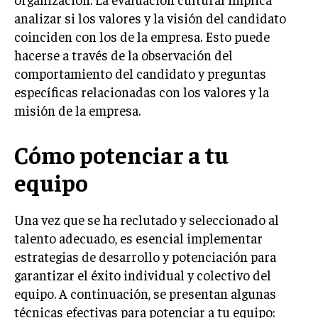
GESTIÓN DE PROYECTOS
analizar si los valores y la visión del candidato
coinciden con los de la empresa. Esto puede
GESTIÓN DE OPERACIONES Y CADENA DE
SUMINISTRO
hacerse a través de la observación del
comportamiento del candidato y preguntas
LOGÍSTICA EMPRESARIAL
específicas relacionadas con los valores y la
CALIDAD Y MEJORA CONTINUA
misión de la empresa.
TALENTOS
Cómo potenciar a tu
RECURSOS HUMANOS Y GESTIÓN DEL
TALENTO
equipo
COMPENSACIÓN Y BENEFICIOS
Una vez que se ha reclutado y seleccionado al
RECLUTAMIENTO Y SELECCIÓN
talento adecuado, es esencial implementar
DESARROLLO DE PERSONAL
estrategias de desarrollo y potenciación para
garantizar el éxito individual y colectivo del
GESTIÓN DEL DESEMPEÑO
equipo. A continuación, se presentan algunas
CULTURA Y CLIMA ORGANIZACIONAL
técnicas efectivas para potenciar a tu equipo: