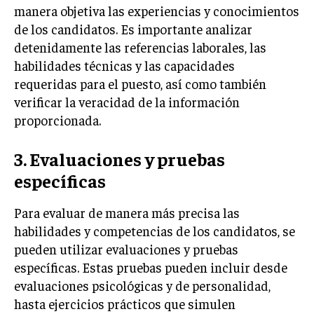
manera objetiva las experiencias y conocimientos
TRANSFORMACIÓN DIGITAL
de los candidatos. Es importante analizar
ANALÍTICA EMPRESARIAL Y BUSINESS
detenidamente las referencias laborales, las
INTELLIGENCE
habilidades técnicas y las capacidades
requeridas para el puesto, así como también
CIBERSEGURIDAD EMPRESARIAL
verificar la veracidad de la información
ESTRATEGIA
proporcionada.
EMPRESAS FAMILIARES Y SUCESIÓN
3. Evaluaciones y pruebas
GESTIÓN DEL RIESGO EMPRESARIAL
específicas
NEGOCIACIÓN Y RESOLUCIÓN DE CONFLICTOS
DERECHO EMPRESARIAL Y REGULACIONES
Para evaluar de manera más precisa las
habilidades y competencias de los candidatos, se
ÉXITO EMPRESARIAL Y CASOS DE ESTUDIO
pueden utilizar evaluaciones y pruebas
GOBIERNO CORPORATIVO
específicas. Estas pruebas pueden incluir desde
evaluaciones psicológicas y de personalidad,
NEGOCIOS
hasta ejercicios prácticos que simulen
ESTRATEGIAS DE NEGOCIOS