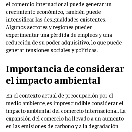
el comercio internacional puede generar un
GESTIÓN DE PROYECTOS
crecimiento económico, también puede
GESTIÓN DE OPERACIONES Y CADENA DE
intensificar las desigualdades existentes.
SUMINISTRO
Algunos sectores y regiones pueden
LOGÍSTICA EMPRESARIAL
experimentar una pérdida de empleos y una
reducción de su poder adquisitivo, lo que puede
CALIDAD Y MEJORA CONTINUA
generar tensiones sociales y políticas.
TALENTOS
RECURSOS HUMANOS Y GESTIÓN DEL
Importancia de considerar
TALENTO
el impacto ambiental
COMPENSACIÓN Y BENEFICIOS
RECLUTAMIENTO Y SELECCIÓN
En el contexto actual de preocupación por el
medio ambiente, es imprescindible considerar el
DESARROLLO DE PERSONAL
impacto ambiental del comercio internacional. La
GESTIÓN DEL DESEMPEÑO
expansión del comercio ha llevado a un aumento
CULTURA Y CLIMA ORGANIZACIONAL
en las emisiones de carbono y a la degradación