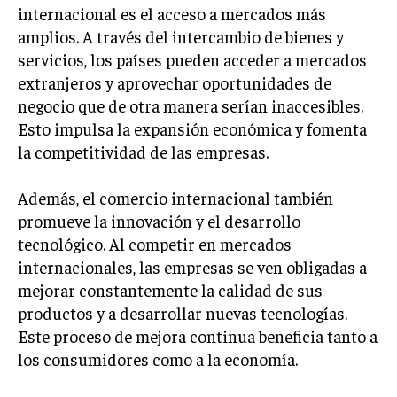
INVESTIGACIÓN DE MERCADO
internacional es el acceso a mercados más
amplios. A través del intercambio de bienes y
ANÁLISIS DE COMPETENCIA
servicios, los países pueden acceder a mercados
GESTIÓN DE CLIENTES
extranjeros y aprovechar oportunidades de
negocio que de otra manera serían inaccesibles.
EMPRENDIMIENTO
Esto impulsa la expansión económica y fomenta
INNOVACIÓN EMPRESARIAL
la competitividad de las empresas.
GESTIÓN DEL CAMBIO
Además, el comercio internacional también
LIDERAZGO
promueve la innovación y el desarrollo
HABILIDADES DIRECTIVAS
tecnológico. Al competir en mercados
internacionales, las empresas se ven obligadas a
EMPRENDIMIENTO
mejorar constantemente la calidad de sus
PLANIFICACIÓN EMPRESARIAL
productos y a desarrollar nuevas tecnologías.
Este proceso de mejora continua beneficia tanto a
FINANZAS
los consumidores como a la economía.
FINANZAS Y CONTABILIDAD
GESTIÓN DE RECURSOS FINANCIEROS