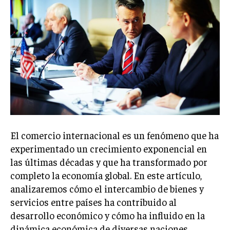
Welcome to Liberty Case
We have a curated list of the most noteworthy news from all
across the globe. With any subscription plan, you get access
to
exclusive articles
that let you stay ahead of the curve.
Your Profile
NEWS
LIFESTYLE
PUBLIC OPINION
El comercio internacional es un fenómeno que ha
experimentado un crecimiento exponencial en
las últimas décadas y que ha transformado por
completo la economía global. En este artículo,
analizaremos cómo el intercambio de bienes y
servicios entre países ha contribuido al
desarrollo económico y cómo ha influido en la
dinámica económica de diversas naciones.