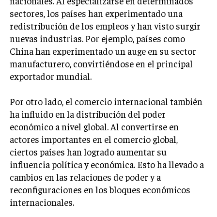
nacionales. Al especializarse en determinados
TRANSFORMACIÓN DIGITAL
sectores, los países han experimentado una
redistribución de los empleos y han visto surgir
ANALÍTICA EMPRESARIAL Y BUSINESS
nuevas industrias. Por ejemplo, países como
INTELLIGENCE
China han experimentado un auge en su sector
CIBERSEGURIDAD EMPRESARIAL
manufacturero, convirtiéndose en el principal
exportador mundial.
ESTRATEGIA
EMPRESAS FAMILIARES Y SUCESIÓN
Por otro lado, el comercio internacional también
GESTIÓN DEL RIESGO EMPRESARIAL
ha influido en la distribución del poder
económico a nivel global. Al convertirse en
NEGOCIACIÓN Y RESOLUCIÓN DE CONFLICTOS
actores importantes en el comercio global,
DERECHO EMPRESARIAL Y REGULACIONES
ciertos países han logrado aumentar su
ÉXITO EMPRESARIAL Y CASOS DE ESTUDIO
influencia política y económica. Esto ha llevado a
cambios en las relaciones de poder y a
GOBIERNO CORPORATIVO
reconfiguraciones en los bloques económicos
internacionales.
NEGOCIOS
ESTRATEGIAS DE NEGOCIOS