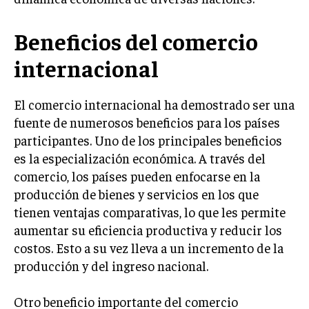
LIFESTYLE
Beneficios del comercio
MARKETING
ESTRATEGIAS DE MARKETING
internacional
AGENCIAS DE MARKETING
AGENCIAS DE POSICIONAMIENTO WEB SEO
El comercio internacional ha demostrado ser una
fuente de numerosos beneficios para los países
VENTA DE ENLACES
participantes. Uno de los principales beneficios
es la especialización económica. A través del
MARKETING DIGITAL
comercio, los países pueden enfocarse en la
PUBLICIDAD
producción de bienes y servicios en los que
VENTAS Y PERSUASIÓN
tienen ventajas comparativas, lo que les permite
aumentar su eficiencia productiva y reducir los
GESTIÓN DE PRODUCTOS
costos. Esto a su vez lleva a un incremento de la
COMUNICACIÓN CORPORATIVA
producción y del ingreso nacional.
GESTIÓN DE MARCA
Otro beneficio importante del comercio