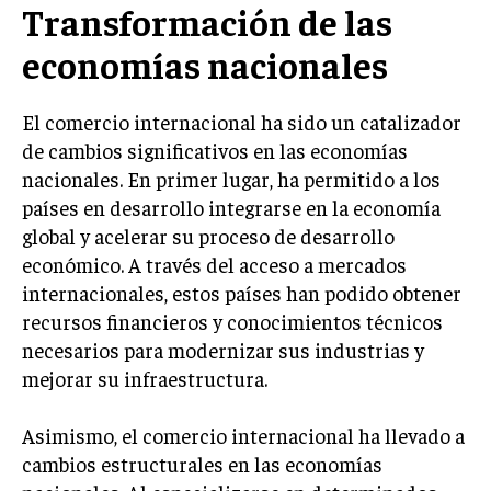
Transformación de las
INVERSIONES Y MERCADOS FINANCIEROS
economías nacionales
CONTABILIDAD EMPRESARIAL
El comercio internacional ha sido un catalizador
ECONOMÍA EMPRESARIAL
de cambios significativos en las economías
INTERNACIONAL
nacionales. En primer lugar, ha permitido a los
NEGOCIOS INTERNACIONALES
países en desarrollo integrarse en la economía
global y acelerar su proceso de desarrollo
COMERCIO INTERNACIONAL
económico. A través del acceso a mercados
EXPANSIÓN GLOBAL
internacionales, estos países han podido obtener
recursos financieros y conocimientos técnicos
IMPORTACIÓN Y EXPORTACIÓN
necesarios para modernizar sus industrias y
ALIANZAS ESTRATÉGICAS
mejorar su infraestructura.
TECNOLOGIA
Asimismo, el comercio internacional ha llevado a
SOSTENIBILIDAD Y MEDIO AMBIENTE
cambios estructurales en las economías
GESTIÓN DE LA INNOVACIÓN TECNOLÓGICA