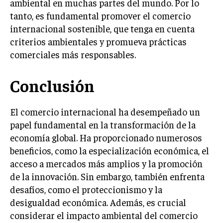
ambiental en muchas partes del mundo. Por lo
ÉTICA EMPRESARIAL Y RESPONSABILIDAD
tanto, es fundamental promover el comercio
SOCIAL
internacional sostenible, que tenga en cuenta
criterios ambientales y promueva prácticas
BLOG
comerciales más responsables.
Conclusión
Acerca de
Últimas entradas
Laura Cisneros
El comercio internacional ha desempeñado un
papel fundamental en la transformación de la
Me llamo Laura Cisneros y siempre he sentido un
fuerte llamado hacia las historias globales. Como
economía global. Ha proporcionado numerosos
periodista de temas internacionales, me sumerjo
beneficios, como la especialización económica, el
en diferentes culturas y realidades. En mi tiempo
acceso a mercados más amplios y la promoción
libre, me encanta bailar salsa y explorar nuevos géneros
musicales.
de la innovación. Sin embargo, también enfrenta
desafíos, como el proteccionismo y la
Aparece en periódicos digitales y domina los buscadores,
desigualdad económica. Además, es crucial
Infórmate aquí.
considerar el impacto ambiental del comercio