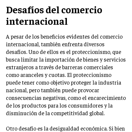
Desafíos del comercio
MARKETING B2B
internacional
MARKETING B2C
FRANQUICIAS
A pesar de los beneficios evidentes del comercio
MARKETING DE INFLUENCERS
internacional, también enfrenta diversos
desafíos. Uno de ellos es el proteccionismo, que
E-COMMERCE
busca limitar la importación de bienes y servicios
E-COMMERCE Y COMERCIO ELECTRÓNICO
extranjeros a través de barreras comerciales
ESTRATEGIAS DE PRICING Y GESTIÓN DE
como aranceles y cuotas. El proteccionismo
PRECIOS
puede tener como objetivo proteger la industria
nacional, pero también puede provocar
GESTIÓN DE CRISIS EMPRESARIALES
consecuencias negativas, como el encarecimiento
EMPRESAS Y STARTUPS TECNOLÓGICAS
de los productos para los consumidores y la
disminución de la competitividad global.
GESTIÓN DE LA EXPERIENCIA DEL CLIENTE
MÁS
Otro desafío es la desigualdad económica. Si bien
PROYECTOS