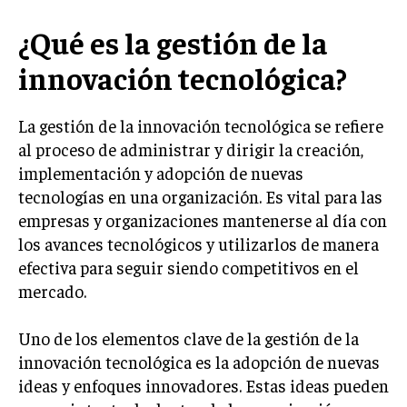
LIFESTYLE
¿Qué es la gestión de la
MARKETING
innovación tecnológica?
ESTRATEGIAS DE MARKETING
AGENCIAS DE MARKETING
La gestión de la innovación tecnológica se refiere
AGENCIAS DE POSICIONAMIENTO WEB SEO
al proceso de administrar y dirigir la creación,
VENTA DE ENLACES
implementación y adopción de nuevas
tecnologías en una organización. Es vital para las
MARKETING DIGITAL
empresas y organizaciones mantenerse al día con
los avances tecnológicos y utilizarlos de manera
PUBLICIDAD
efectiva para seguir siendo competitivos en el
VENTAS Y PERSUASIÓN
mercado.
GESTIÓN DE PRODUCTOS
Uno de los elementos clave de la gestión de la
COMUNICACIÓN CORPORATIVA
innovación tecnológica es la adopción de nuevas
GESTIÓN DE MARCA
ideas y enfoques innovadores. Estas ideas pueden