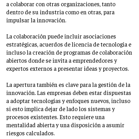
a colaborar con otras organizaciones, tanto
TRANSFORMACIÓN DIGITAL
dentro de su industria como en otras, para
impulsar la innovación.
ANALÍTICA EMPRESARIAL Y BUSINESS
INTELLIGENCE
La colaboración puede incluir asociaciones
CIBERSEGURIDAD EMPRESARIAL
estratégicas, acuerdos de licencia de tecnología e
incluso la creación de programas de colaboración
ESTRATEGIA
EMPRESAS FAMILIARES Y SUCESIÓN
abiertos donde se invita a emprendedores y
expertos externos a presentar ideas y proyectos.
GESTIÓN DEL RIESGO EMPRESARIAL
NEGOCIACIÓN Y RESOLUCIÓN DE CONFLICTOS
La apertura también es clave para la gestión de la
innovación. Las empresas deben estar dispuestas
DERECHO EMPRESARIAL Y REGULACIONES
a adoptar tecnologías y enfoques nuevos, incluso
ÉXITO EMPRESARIAL Y CASOS DE ESTUDIO
si esto implica dejar de lado los sistemas y
procesos existentes. Esto requiere una
GOBIERNO CORPORATIVO
mentalidad abierta y una disposición a asumir
NEGOCIOS
riesgos calculados.
ESTRATEGIAS DE NEGOCIOS