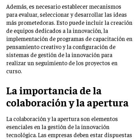
Además, es necesario establecer mecanismos
INVERSIONES Y MERCADOS FINANCIEROS
para evaluar, seleccionar y desarrollar las ideas
más prometedoras. Esto puede incluir la creación
CONTABILIDAD EMPRESARIAL
de equipos dedicados a la innovación, la
ECONOMÍA EMPRESARIAL
implementación de programas de capacitación en
pensamiento creativo y la configuración de
INTERNACIONAL
sistemas de gestión de la innovación para
NEGOCIOS INTERNACIONALES
realizar un seguimiento de los proyectos en
COMERCIO INTERNACIONAL
curso.
EXPANSIÓN GLOBAL
La importancia de la
IMPORTACIÓN Y EXPORTACIÓN
colaboración y la apertura
ALIANZAS ESTRATÉGICAS
TECNOLOGIA
La colaboración y la apertura son elementos
SOSTENIBILIDAD Y MEDIO AMBIENTE
esenciales en la gestión de la innovación
tecnológica. Las empresas deben estar dispuestas
GESTIÓN DE LA INNOVACIÓN TECNOLÓGICA