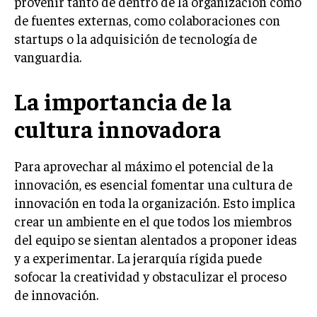
provenir tanto de dentro de la organización como
INVESTIGACIÓN DE MERCADO
de fuentes externas, como colaboraciones con
ANÁLISIS DE COMPETENCIA
startups o la adquisición de tecnología de
vanguardia.
GESTIÓN DE CLIENTES
La importancia de la
EMPRENDIMIENTO
INNOVACIÓN EMPRESARIAL
cultura innovadora
GESTIÓN DEL CAMBIO
LIDERAZGO
Para aprovechar al máximo el potencial de la
innovación, es esencial fomentar una cultura de
HABILIDADES DIRECTIVAS
innovación en toda la organización. Esto implica
EMPRENDIMIENTO
crear un ambiente en el que todos los miembros
del equipo se sientan alentados a proponer ideas
PLANIFICACIÓN EMPRESARIAL
y a experimentar. La jerarquía rígida puede
sofocar la creatividad y obstaculizar el proceso
FINANZAS
FINANZAS Y CONTABILIDAD
de innovación.
GESTIÓN DE RECURSOS FINANCIEROS