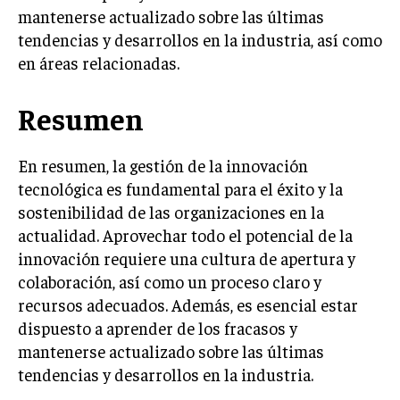
ÉTICA EMPRESARIAL Y RESPONSABILIDAD
mantenerse actualizado sobre las últimas
SOCIAL
tendencias y desarrollos en la industria, así como
en áreas relacionadas.
BLOG
Resumen
Acerca de
Últimas entradas
En resumen, la gestión de la innovación
tecnológica es fundamental para el éxito y la
Carlos Rojas
sostenibilidad de las organizaciones en la
Soy Carlos Rojas, un eterno curioso del mundo
actualidad. Aprovechar todo el potencial de la
tecnológico. Mi objetivo es explorar y explicar las
innovación requiere una cultura de apertura y
innovaciones que moldean nuestro futuro. En mis
ratos libres, disfruto de la meditación, una práctica
colaboración, así como un proceso claro y
que me ayuda a mantener la claridad en el rápido mundo de la
recursos adecuados. Además, es esencial estar
tecnología.
dispuesto a aprender de los fracasos y
mantenerse actualizado sobre las últimas
Aparece en periódicos digitales y domina los buscadores,
Infórmate aquí.
tendencias y desarrollos en la industria.