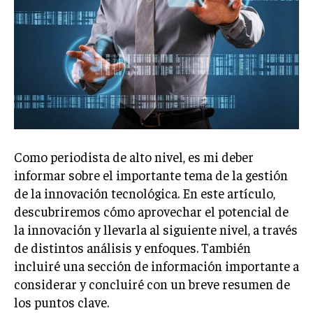
Welcome to Liberty Case
We have a curated list of the most noteworthy news from all
across the globe. With any subscription plan, you get access
to
exclusive articles
that let you stay ahead of the curve.
Your Profile
NEWS
LIFESTYLE
PUBLIC OPINION
Como periodista de alto nivel, es mi deber
informar sobre el importante tema de la gestión
de la innovación tecnológica. En este artículo,
descubriremos cómo aprovechar el potencial de
la innovación y llevarla al siguiente nivel, a través
de distintos análisis y enfoques. También
incluiré una sección de información importante a
considerar y concluiré con un breve resumen de
los puntos clave.