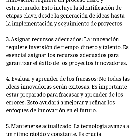
GESTIÓN DE PROYECTOS
estructurado. Esto incluye la identificación de
etapas clave, desde la generación de ideas hasta
GESTIÓN DE OPERACIONES Y CADENA DE
la implementación y seguimiento de proyectos.
SUMINISTRO
LOGÍSTICA EMPRESARIAL
3. Asignar recursos adecuados: La innovación
CALIDAD Y MEJORA CONTINUA
requiere inversión de tiempo, dinero y talento. Es
esencial asignar los recursos adecuados para
TALENTOS
garantizar el éxito de los proyectos innovadores.
RECURSOS HUMANOS Y GESTIÓN DEL
TALENTO
4. Evaluar y aprender de los fracasos: No todas las
COMPENSACIÓN Y BENEFICIOS
ideas innovadoras serán exitosas. Es importante
estar preparado para fracasar y aprender de los
RECLUTAMIENTO Y SELECCIÓN
errores. Esto ayudará a mejorar y refinar los
DESARROLLO DE PERSONAL
enfoques de innovación en el futuro.
GESTIÓN DEL DESEMPEÑO
5. Mantenerse actualizado: La tecnología avanza a
CULTURA Y CLIMA ORGANIZACIONAL
un ritmo rápido y constante. Es crucial