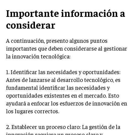
MARKETING B2B
Importante información a
MARKETING B2C
considerar
FRANQUICIAS
A continuación, presento algunos puntos
MARKETING DE INFLUENCERS
importantes que deben considerarse al gestionar
la innovación tecnológica:
E-COMMERCE
E-COMMERCE Y COMERCIO ELECTRÓNICO
1. Identificar las necesidades y oportunidades:
ESTRATEGIAS DE PRICING Y GESTIÓN DE
Antes de lanzarse al desarrollo tecnológico, es
PRECIOS
fundamental identificar las necesidades y
GESTIÓN DE CRISIS EMPRESARIALES
oportunidades existentes en el mercado. Esto
ayudará a enfocar los esfuerzos de innovación en
EMPRESAS Y STARTUPS TECNOLÓGICAS
los lugares correctos.
GESTIÓN DE LA EXPERIENCIA DEL CLIENTE
2. Establecer un proceso claro: La gestión de la
MÁS
innovación requiere un proceso claro y
PROYECTOS