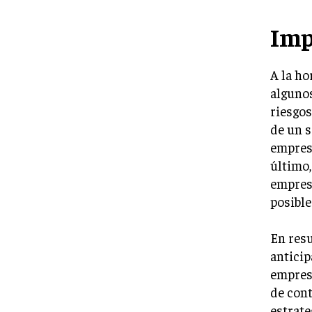
Imp
A la ho
algunos
riesgos
de un 
empresa
último,
empresa
posible
En resu
anticip
empresa
de cont
estrate