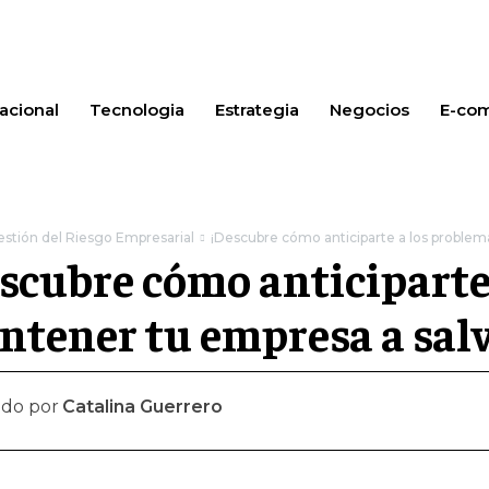
acional
Tecnologia
Estrategia
Negocios
E-co
stión del Riesgo Empresarial
¡Descubre cómo anticiparte a los problem
scubre cómo anticiparte
tener tu empresa a salv
ado por
Catalina Guerrero