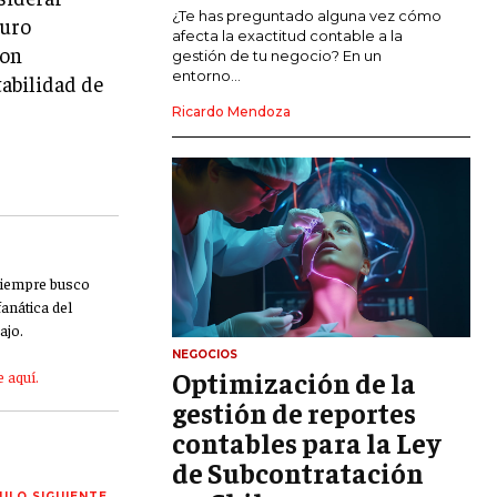
MARKETING DE INFLUENCERS
¿Te has preguntado alguna vez cómo
guro
afecta la exactitud contable a la
son
gestión de tu negocio? En un
E-COMMERCE
entorno...
tabilidad de
E-COMMERCE Y COMERCIO ELECTRÓNICO
Ricardo Mendoza
ESTRATEGIAS DE PRICING Y GESTIÓN DE
PRECIOS
GESTIÓN DE CRISIS EMPRESARIALES
EMPRESAS Y STARTUPS TECNOLÓGICAS
GESTIÓN DE LA EXPERIENCIA DEL
 siempre busco
CLIENTE
fanática del
ajo.
MÁS
NEGOCIOS
PROYECTOS
Optimización de la
 aquí.
GESTIÓN DE PROYECTOS
gestión de reportes
GESTIÓN DE OPERACIONES Y CADENA
contables para la Ley
DE SUMINISTRO
de Subcontratación
LOGÍSTICA EMPRESARIAL
ULO SIGUIENTE