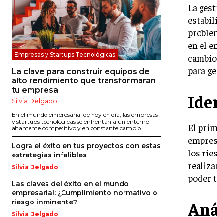
La gest
estabil
problem
en el e
Empresas y Startups Tecnológicas
cambios
para ge
La clave para construir equipos de
alto rendimiento que transformarán
tu empresa
Ide
Silvia Delgado
En el mundo empresarial de hoy en día, las empresas
y startups tecnológicas se enfrentan a un entorno
El prim
altamente competitivo y en constante cambio....
empresa
Logra el éxito en tus proyectos con estas
los rie
estrategias infalibles
realiza
Silvia Delgado
poder 
Las claves del éxito en el mundo
empresarial: ¿Cumplimiento normativo o
Aná
riesgo inminente?
Silvia Delgado