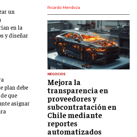
LIDERAZGO
Ricardo Mendoza
zar un
a
HABILIDADES DIRECTIVAS
ían en la
EMPRENDIMIENTO
os y diseñar
PLANIFICACIÓN EMPRESARIAL
FINANZAS
FINANZAS Y CONTABILIDAD
GESTIÓN DE RECURSOS FINANCIEROS
NEGOCIOS
ra
Mejora la
INVERSIONES Y MERCADOS FINANCIEROS
te plan debe
transparencia en
 de que
proveedores y
CONTABILIDAD EMPRESARIAL
ante asignar
subcontratación en
ECONOMÍA EMPRESARIAL
ara
Chile mediante
reportes
INTERNACIONAL
NEGOCIOS INTERNACIONALES
automatizados