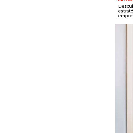
Descub
estraté
empre