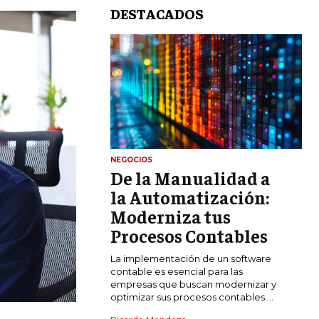
DESTACADOS
NEGOCIOS
De la Manualidad a
LIFESTYLE
la Automatización:
MARKETING
Moderniza tus
ESTRATEGIAS DE MARKETING
Procesos Contables
AGENCIAS DE MARKETING
La implementación de un software
AGENCIAS DE POSICIONAMIENTO WEB
contable es esencial para las
SEO
empresas que buscan modernizar y
optimizar sus procesos contables....
VENTA DE ENLACES