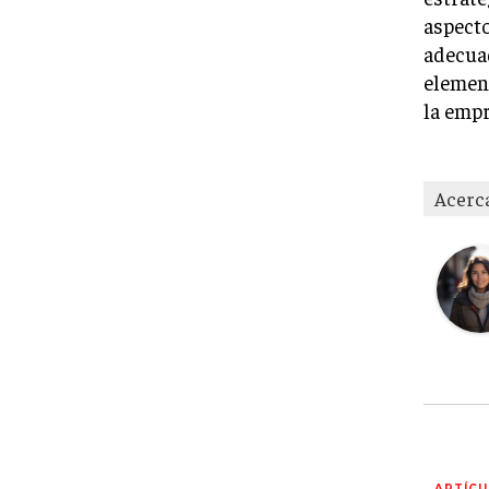
aspecto
adecuad
element
la empr
Acerc
ARTÍCU