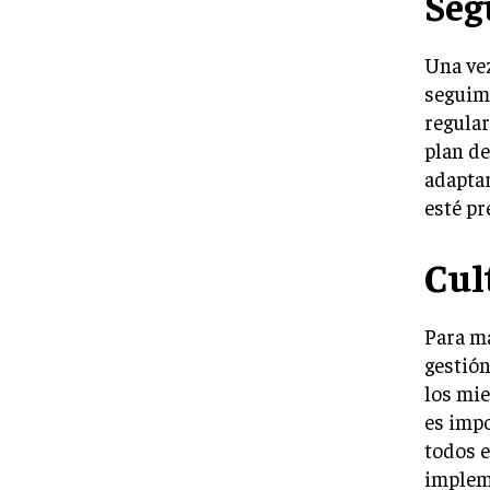
Seg
Una vez
seguimi
regular
plan de
adaptar
esté pr
Cul
Para ma
gestión
los mie
es impo
todos e
implem