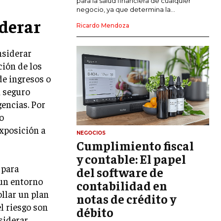
para la salud financiera de cualquier
negocio, ya que determina la...
GESTIÓN DEL RIESGO EMPRESARIAL
derar
Ricardo Mendoza
NEGOCIACIÓN Y RESOLUCIÓN DE
CONFLICTOS
nsiderar
ción de los
DERECHO EMPRESARIAL Y
REGULACIONES
de ingresos o
n seguro
ÉXITO EMPRESARIAL Y CASOS DE
ESTUDIO
encias. Por
o
GOBIERNO CORPORATIVO
exposición a
NEGOCIOS
Cumplimiento fiscal
NEGOCIOS
ESTRATEGIAS DE NEGOCIOS
y contable: El papel
 para
del software de
MARKETING B2B
 un entorno
contabilidad en
MARKETING B2C
ollar un plan
notas de crédito y
l riesgo son
débito
FRANQUICIAS
siderar