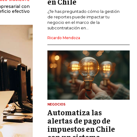
en Chile
mpresarial con
CALIDAD Y MEJORA CONTINUA
ficio efectivo
¿Te has preguntado cómo la gestión
de reportes puede impactar tu
negocio en el marco de la
TALENTOS
subcontratación en...
RECURSOS HUMANOS Y GESTIÓN DEL
TALENTO
Ricardo Mendoza
COMPENSACIÓN Y BENEFICIOS
RECLUTAMIENTO Y SELECCIÓN
DESARROLLO DE PERSONAL
GESTIÓN DEL DESEMPEÑO
CULTURA Y CLIMA ORGANIZACIONAL
NEGOCIOS
ÉTICA EMPRESARIAL Y
Automatiza las
RESPONSABILIDAD SOCIAL
alertas de pago de
impuestos en Chile
BLOG
con un sistema