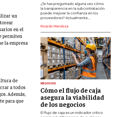
COMERCIO INTERNACIONAL
¿Te has preguntado alguna vez cómo
la transparencia en la subcontratación
EXPANSIÓN GLOBAL
puede mejorar la confianza en los
lizar un
proveedores? Actualmente,...
itorear
IMPORTACIÓN Y EXPORTACIÓN
Ricardo Mendoza
sarios en el
ALIANZAS ESTRATÉGICAS
te permiten
ue la empresa
TECNOLOGIA
SOSTENIBILIDAD Y MEDIO AMBIENTE
GESTIÓN DE LA INNOVACIÓN
TECNOLÓGICA
TRANSFORMACIÓN DIGITAL
ultura de
NEGOCIOS
ANALÍTICA EMPRESARIAL Y BUSINESS
ucrar a todos
Cómo el flujo de caja
INTELLIGENCE
gos. Además,
asegura la viabilidad
CIBERSEGURIDAD EMPRESARIAL
te para que
de los negocios
ESTRATEGIA
El flujo de caja es un indicador crítico
EMPRESAS FAMILIARES Y SUCESIÓN