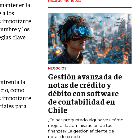
Ricardo Mendoza
 mantener la
MARKETING DIGITAL
 a los
PUBLICIDAD
s importante
dumbre y los
VENTAS Y PERSUASIÓN
egias clave
GESTIÓN DE PRODUCTOS
COMUNICACIÓN CORPORATIVA
GESTIÓN DE MARCA
NEGOCIOS
Gestión avanzada de
INVESTIGACIÓN DE MERCADO
enfrenta la
notas de crédito y
ocio, como
ANÁLISIS DE COMPETENCIA
débito con software
Es importante
de contabilidad en
GESTIÓN DE CLIENTES
ciales para
Chile
EMPRENDIMIENTO
¿Te has preguntado alguna vez cómo
INNOVACIÓN EMPRESARIAL
mejorar la administración de tus
finanzas? La gestión eficiente de
GESTIÓN DEL CAMBIO
notas de crédito...