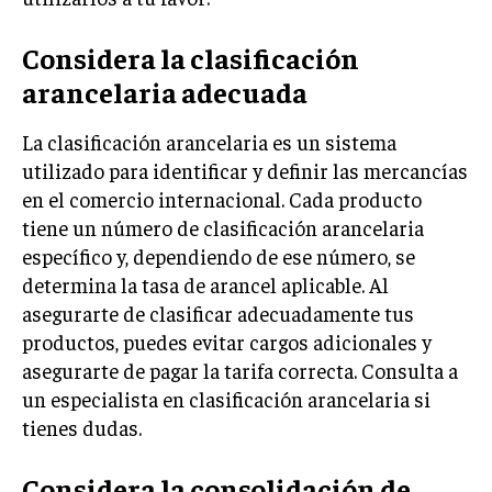
MARKETING B2B
Considera la clasificación
MARKETING B2C
arancelaria adecuada
FRANQUICIAS
La clasificación arancelaria es un sistema
MARKETING DE INFLUENCERS
utilizado para identificar y definir las mercancías
en el comercio internacional. Cada producto
E-COMMERCE
tiene un número de clasificación arancelaria
E-COMMERCE Y COMERCIO ELECTRÓNICO
específico y, dependiendo de ese número, se
ESTRATEGIAS DE PRICING Y GESTIÓN DE
determina la tasa de arancel aplicable. Al
PRECIOS
asegurarte de clasificar adecuadamente tus
GESTIÓN DE CRISIS EMPRESARIALES
productos, puedes evitar cargos adicionales y
asegurarte de pagar la tarifa correcta. Consulta a
EMPRESAS Y STARTUPS TECNOLÓGICAS
un especialista en clasificación arancelaria si
GESTIÓN DE LA EXPERIENCIA DEL CLIENTE
tienes dudas.
MÁS
Considera la consolidación de
PROYECTOS