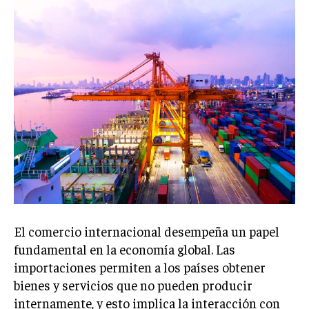
Welcome to Liberty Case
We have a curated list of the most noteworthy news from all
across the globe. With any subscription plan, you get access
to
exclusive articles
that let you stay ahead of the curve.
Your Profile
NEWS
LIFESTYLE
PUBLIC OPINION
El comercio internacional desempeña un papel
fundamental en la economía global. Las
importaciones permiten a los países obtener
bienes y servicios que no pueden producir
internamente, y esto implica la interacción con