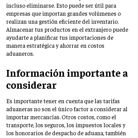
ÉTICA EMPRESARIAL Y RESPONSABILIDAD
incluso eliminarse. Esto puede ser útil para
SOCIAL
empresas que importan grandes volúmenes o
realizan una gestión eficiente del inventario.
BLOG
Almacenar tus productos en el extranjero puede
ayudarte a planificar tus importaciones de
manera estratégica y ahorrar en costos
aduaneros.
Acerca de
Últimas entradas
Laura Cisneros
Información importante a
Me llamo Laura Cisneros y siempre he sentido un
considerar
fuerte llamado hacia las historias globales. Como
periodista de temas internacionales, me sumerjo
en diferentes culturas y realidades. En mi tiempo
Es importante tener en cuenta que las tarifas
libre, me encanta bailar salsa y explorar nuevos géneros
aduaneras no son el único factor a considerar al
musicales.
importar mercancías. Otros costos, como el
Aparece en periódicos digitales y domina los buscadores,
transporte, los seguros, los impuestos locales y
Infórmate aquí.
los honorarios de despacho de aduana, también