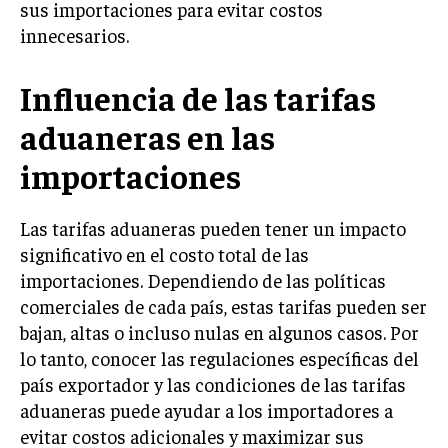
sus importaciones para evitar costos
INVESTIGACIÓN DE MERCADO
innecesarios.
ANÁLISIS DE COMPETENCIA
GESTIÓN DE CLIENTES
Influencia de las tarifas
aduaneras en las
EMPRENDIMIENTO
INNOVACIÓN EMPRESARIAL
importaciones
GESTIÓN DEL CAMBIO
Las tarifas aduaneras pueden tener un impacto
LIDERAZGO
significativo en el costo total de las
HABILIDADES DIRECTIVAS
importaciones. Dependiendo de las políticas
EMPRENDIMIENTO
comerciales de cada país, estas tarifas pueden ser
bajan, altas o incluso nulas en algunos casos. Por
PLANIFICACIÓN EMPRESARIAL
lo tanto, conocer las regulaciones específicas del
país exportador y las condiciones de las tarifas
FINANZAS
FINANZAS Y CONTABILIDAD
aduaneras puede ayudar a los importadores a
evitar costos adicionales y maximizar sus
GESTIÓN DE RECURSOS FINANCIEROS