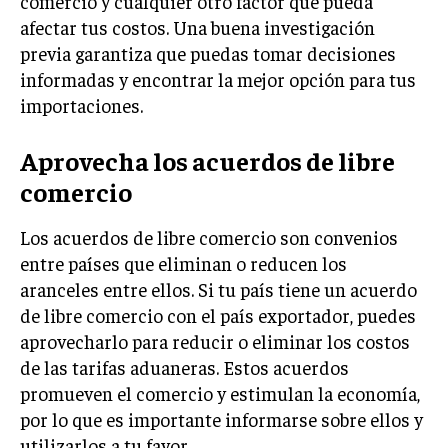
comercio y cualquier otro factor que pueda
TRANSFORMACIÓN DIGITAL
afectar tus costos. Una buena investigación
previa garantiza que puedas tomar decisiones
ANALÍTICA EMPRESARIAL Y BUSINESS
informadas y encontrar la mejor opción para tus
INTELLIGENCE
importaciones.
CIBERSEGURIDAD EMPRESARIAL
Aprovecha los acuerdos de libre
ESTRATEGIA
EMPRESAS FAMILIARES Y SUCESIÓN
comercio
GESTIÓN DEL RIESGO EMPRESARIAL
Los acuerdos de libre comercio son convenios
NEGOCIACIÓN Y RESOLUCIÓN DE CONFLICTOS
entre países que eliminan o reducen los
aranceles entre ellos. Si tu país tiene un acuerdo
DERECHO EMPRESARIAL Y REGULACIONES
de libre comercio con el país exportador, puedes
ÉXITO EMPRESARIAL Y CASOS DE ESTUDIO
aprovecharlo para reducir o eliminar los costos
de las tarifas aduaneras. Estos acuerdos
GOBIERNO CORPORATIVO
promueven el comercio y estimulan la economía,
por lo que es importante informarse sobre ellos y
NEGOCIOS
ESTRATEGIAS DE NEGOCIOS
utilizarlos a tu favor.