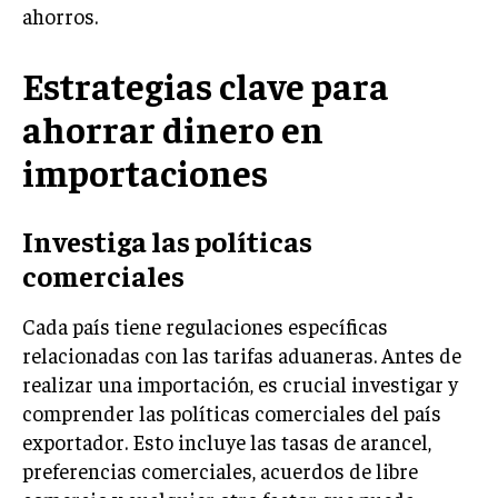
ahorros.
INVERSIONES Y MERCADOS FINANCIEROS
Estrategias clave para
CONTABILIDAD EMPRESARIAL
ahorrar dinero en
ECONOMÍA EMPRESARIAL
importaciones
INTERNACIONAL
NEGOCIOS INTERNACIONALES
Investiga las políticas
COMERCIO INTERNACIONAL
comerciales
EXPANSIÓN GLOBAL
Cada país tiene regulaciones específicas
IMPORTACIÓN Y EXPORTACIÓN
relacionadas con las tarifas aduaneras. Antes de
ALIANZAS ESTRATÉGICAS
realizar una importación, es crucial investigar y
comprender las políticas comerciales del país
TECNOLOGIA
exportador. Esto incluye las tasas de arancel,
SOSTENIBILIDAD Y MEDIO AMBIENTE
preferencias comerciales, acuerdos de libre
GESTIÓN DE LA INNOVACIÓN TECNOLÓGICA