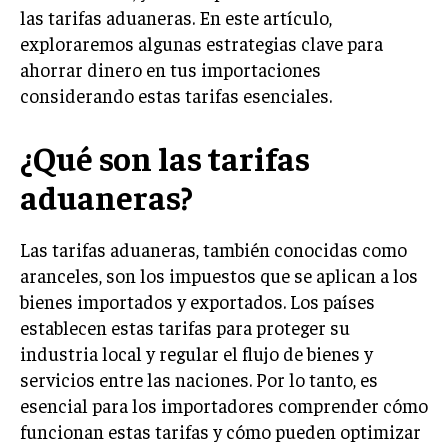
las tarifas aduaneras. En este artículo,
LIFESTYLE
exploraremos algunas estrategias clave para
ahorrar dinero en tus importaciones
MARKETING
ESTRATEGIAS DE MARKETING
considerando estas tarifas esenciales.
AGENCIAS DE MARKETING
AGENCIAS DE POSICIONAMIENTO WEB SEO
¿Qué son las tarifas
VENTA DE ENLACES
aduaneras?
MARKETING DIGITAL
Las tarifas aduaneras, también conocidas como
PUBLICIDAD
aranceles, son los impuestos que se aplican a los
bienes importados y exportados. Los países
VENTAS Y PERSUASIÓN
establecen estas tarifas para proteger su
GESTIÓN DE PRODUCTOS
industria local y regular el flujo de bienes y
servicios entre las naciones. Por lo tanto, es
COMUNICACIÓN CORPORATIVA
esencial para los importadores comprender cómo
GESTIÓN DE MARCA
funcionan estas tarifas y cómo pueden optimizar