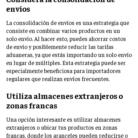
GESTIÓN DE PROYECTOS
envíos
GESTIÓN DE OPERACIONES Y CADENA DE
La consolidación de envíos es una estrategia que
SUMINISTRO
consiste en combinar varios productos en un
LOGÍSTICA EMPRESARIAL
solo envío. Al hacer esto, puedes ahorrar costos
de envío y posiblemente reducir las tarifas
CALIDAD Y MEJORA CONTINUA
aduaneras, ya que estás importando un solo envío
TALENTOS
en lugar de múltiples. Esta estrategia puede ser
RECURSOS HUMANOS Y GESTIÓN DEL
especialmente beneficiosa para importadores
TALENTO
regulares que realizan envíos frecuentes.
COMPENSACIÓN Y BENEFICIOS
Utiliza almacenes extranjeros o
RECLUTAMIENTO Y SELECCIÓN
zonas francas
DESARROLLO DE PERSONAL
Una opción interesante es utilizar almacenes
GESTIÓN DEL DESEMPEÑO
extranjeros o ubicar tus productos en zonas
CULTURA Y CLIMA ORGANIZACIONAL
francas, donde los aranceles pueden reducirse o