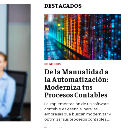
DESTACADOS
NEGOCIOS
De la Manualidad a
LIFESTYLE
la Automatización:
MARKETING
Moderniza tus
ESTRATEGIAS DE MARKETING
Procesos Contables
AGENCIAS DE MARKETING
La implementación de un software
AGENCIAS DE POSICIONAMIENTO WEB
contable es esencial para las
SEO
empresas que buscan modernizar y
optimizar sus procesos contables....
VENTA DE ENLACES