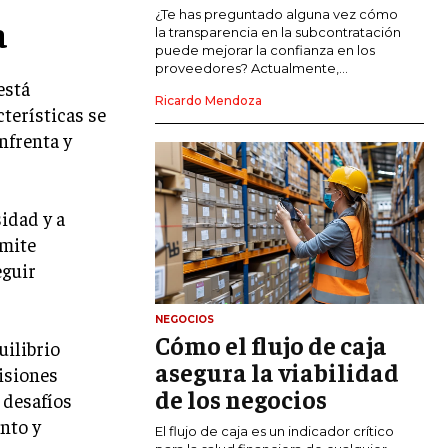
COMERCIO INTERNACIONAL
¿Te has preguntado alguna vez cómo
a
la transparencia en la subcontratación
EXPANSIÓN GLOBAL
puede mejorar la confianza en los
proveedores? Actualmente,...
está
IMPORTACIÓN Y EXPORTACIÓN
Ricardo Mendoza
terísticas se
ALIANZAS ESTRATÉGICAS
nfrenta y
TECNOLOGIA
SOSTENIBILIDAD Y MEDIO AMBIENTE
idad y a
GESTIÓN DE LA INNOVACIÓN
rmite
TECNOLÓGICA
eguir
TRANSFORMACIÓN DIGITAL
NEGOCIOS
ANALÍTICA EMPRESARIAL Y BUSINESS
Cómo el flujo de caja
INTELLIGENCE
uilibrio
asegura la viabilidad
isiones
CIBERSEGURIDAD EMPRESARIAL
de los negocios
 desafíos
nto y
ESTRATEGIA
El flujo de caja es un indicador crítico
EMPRESAS FAMILIARES Y SUCESIÓN