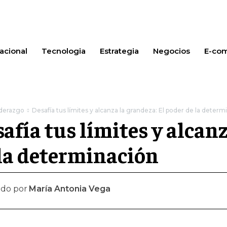
acional
Tecnologia
Estrategia
Negocios
E-co
iderazgo
Desafía tus límites y alcanza la grandeza: El poder de la determ
afía tus límites y alcanz
la determinación
ado por
María Antonia Vega