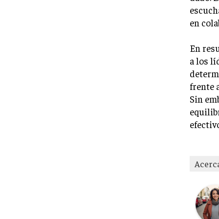
escucha
en cola
En res
a los l
determi
frente 
Sin emb
equilib
efectiv
Acerc