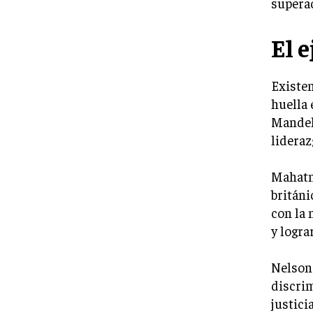
supera
El 
Existe
huella
Mandel
lideraz
Mahatm
británi
con la 
y logra
Nelson 
discrim
justici