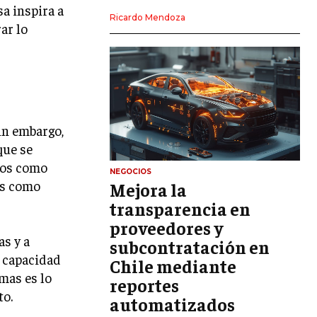
a inspira a
LIDERAZGO
Ricardo Mendoza
ar lo
HABILIDADES DIRECTIVAS
EMPRENDIMIENTO
PLANIFICACIÓN EMPRESARIAL
Sin embargo,
FINANZAS
FINANZAS Y CONTABILIDAD
que se
los como
GESTIÓN DE RECURSOS FINANCIEROS
NEGOCIOS
os como
Mejora la
INVERSIONES Y MERCADOS FINANCIEROS
transparencia en
proveedores y
CONTABILIDAD EMPRESARIAL
as y a
subcontratación en
ECONOMÍA EMPRESARIAL
a capacidad
Chile mediante
mas es lo
reportes
INTERNACIONAL
to.
NEGOCIOS INTERNACIONALES
automatizados