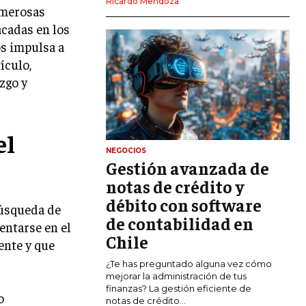
Ricardo Mendoza
umerosas
MARKETING DIGITAL
acadas en los
PUBLICIDAD
os impulsa a
ículo,
VENTAS Y PERSUASIÓN
zgo y
GESTIÓN DE PRODUCTOS
COMUNICACIÓN CORPORATIVA
el
GESTIÓN DE MARCA
NEGOCIOS
Gestión avanzada de
INVESTIGACIÓN DE MERCADO
notas de crédito y
ANÁLISIS DE COMPETENCIA
débito con software
búsqueda de
de contabilidad en
GESTIÓN DE CLIENTES
entarse en el
Chile
ente y que
EMPRENDIMIENTO
¿Te has preguntado alguna vez cómo
INNOVACIÓN EMPRESARIAL
mejorar la administración de tus
finanzas? La gestión eficiente de
o
GESTIÓN DEL CAMBIO
notas de crédito...