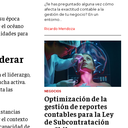
MARKETING DE INFLUENCERS
¿Te has preguntado alguna vez cómo
afecta la exactitud contable a la
gestión de tu negocio? En un
 su época
E-COMMERCE
entorno...
E-COMMERCE Y COMERCIO ELECTRÓNICO
e el océano
Ricardo Mendoza
lidades para
ESTRATEGIAS DE PRICING Y GESTIÓN DE
PRECIOS
GESTIÓN DE CRISIS EMPRESARIALES
derar
EMPRESAS Y STARTUPS TECNOLÓGICAS
GESTIÓN DE LA EXPERIENCIA DEL
el liderazgo,
CLIENTE
ucha activa.
ta las
MÁS
NEGOCIOS
PROYECTOS
Optimización de la
GESTIÓN DE PROYECTOS
gestión de reportes
nstancias
GESTIÓN DE OPERACIONES Y CADENA
contables para la Ley
DE SUMINISTRO
 el contexto
de Subcontratación
 capacidad de
LOGÍSTICA EMPRESARIAL