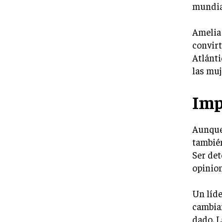
mundial
Amelia 
convirt
Atlánti
las mu
Imp
Aunque 
también
Ser det
opinion
Un líde
cambian
dado. L