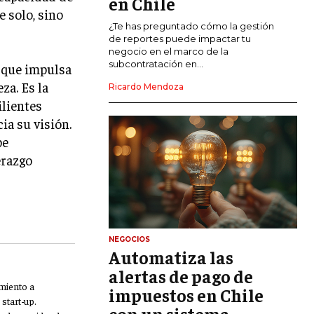
en Chile
e solo, sino
CALIDAD Y MEJORA CONTINUA
¿Te has preguntado cómo la gestión
de reportes puede impactar tu
negocio en el marco de la
TALENTOS
subcontratación en...
 que impulsa
RECURSOS HUMANOS Y GESTIÓN DEL
za. Es la
TALENTO
Ricardo Mendoza
ilientes
COMPENSACIÓN Y BENEFICIOS
ia su visión.
RECLUTAMIENTO Y SELECCIÓN
be
erazgo
DESARROLLO DE PERSONAL
GESTIÓN DEL DESEMPEÑO
CULTURA Y CLIMA ORGANIZACIONAL
NEGOCIOS
ÉTICA EMPRESARIAL Y
Automatiza las
RESPONSABILIDAD SOCIAL
alertas de pago de
miento a
impuestos en Chile
BLOG
start-up.
con un sistema