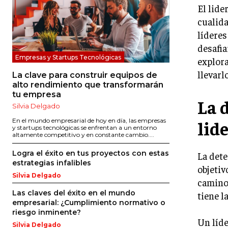
El lide
cualida
líderes
desafia
Empresas y Startups Tecnológicas
explor
llevarl
La clave para construir equipos de
alto rendimiento que transformarán
tu empresa
La 
Silvia Delgado
lid
En el mundo empresarial de hoy en día, las empresas
y startups tecnológicas se enfrentan a un entorno
altamente competitivo y en constante cambio....
Logra el éxito en tus proyectos con estas
La dete
estrategias infalibles
objetiv
Silvia Delgado
camino.
Las claves del éxito en el mundo
tiene l
empresarial: ¿Cumplimiento normativo o
riesgo inminente?
Un líd
Silvia Delgado