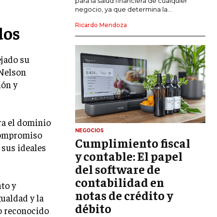
para la salud financiera de cualquier
negocio, ya que determina la...
GESTIÓN DEL RIESGO EMPRESARIAL
Ricardo Mendoza
dos
NEGOCIACIÓN Y RESOLUCIÓN DE
CONFLICTOS
jado su
DERECHO EMPRESARIAL Y
 Nelson
REGULACIONES
ión y
ÉXITO EMPRESARIAL Y CASOS DE
ESTUDIO
GOBIERNO CORPORATIVO
ra el dominio
NEGOCIOS
 compromiso
Cumplimiento fiscal
NEGOCIOS
 sus ideales
ESTRATEGIAS DE NEGOCIOS
y contable: El papel
del software de
MARKETING B2B
contabilidad en
to y
MARKETING B2C
notas de crédito y
ualdad y la
débito
FRANQUICIAS
do reconocido