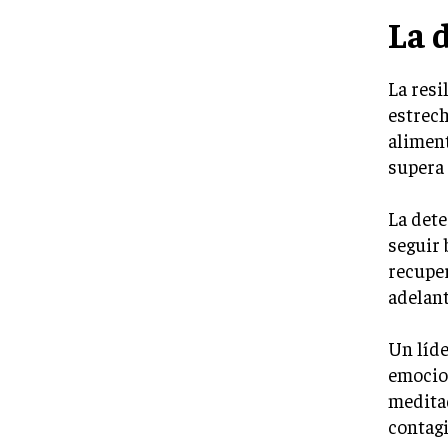
La 
La resi
estrech
aliment
supera 
La dete
seguir 
recuper
adelant
Un líde
emocion
meditad
contag