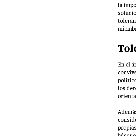
la impo
solucio
toleran
miembro
Tol
En el á
convive
polític
los der
orienta
Además,
conside
propias
búsqued