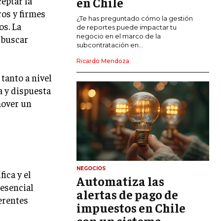
ceptar la
en Chile
ros y firmes
CALIDAD Y MEJORA CONTINUA
¿Te has preguntado cómo la gestión
os. La
de reportes puede impactar tu
negocio en el marco de la
 buscar
TALENTOS
subcontratación en...
RECURSOS HUMANOS Y GESTIÓN DEL
TALENTO
Ricardo Mendoza
 tanto a nivel
COMPENSACIÓN Y BENEFICIOS
a y dispuesta
RECLUTAMIENTO Y SELECCIÓN
mover un
DESARROLLO DE PERSONAL
GESTIÓN DEL DESEMPEÑO
CULTURA Y CLIMA ORGANIZACIONAL
NEGOCIOS
ÉTICA EMPRESARIAL Y
ica y el
Automatiza las
RESPONSABILIDAD SOCIAL
 esencial
alertas de pago de
ferentes
impuestos en Chile
BLOG
con un sistema