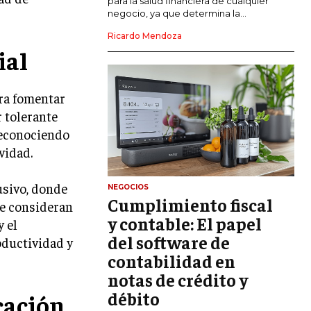
para la salud financiera de cualquier
negocio, ya que determina la...
GESTIÓN DEL RIESGO EMPRESARIAL
Ricardo Mendoza
ial
NEGOCIACIÓN Y RESOLUCIÓN DE
CONFLICTOS
DERECHO EMPRESARIAL Y
ara fomentar
REGULACIONES
r tolerante
ÉXITO EMPRESARIAL Y CASOS DE
 reconociendo
ESTUDIO
vidad.
GOBIERNO CORPORATIVO
usivo, donde
NEGOCIOS
Cumplimiento fiscal
NEGOCIOS
se consideran
ESTRATEGIAS DE NEGOCIOS
y contable: El papel
y el
del software de
oductividad y
MARKETING B2B
contabilidad en
MARKETING B2C
notas de crédito y
débito
FRANQUICIAS
cación