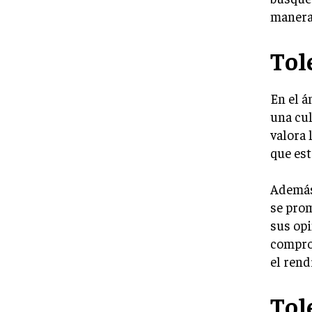
manera 
Tol
En el á
una cul
valora 
que est
Además,
se prom
sus opi
compro
el rend
Tol