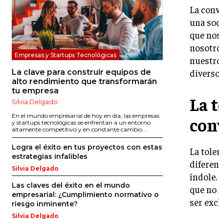
La conv
una soc
que nos
nosotro
Empresas y Startups Tecnológicas
nuestro
diverso
La clave para construir equipos de
alto rendimiento que transformarán
tu empresa
La 
Silvia Delgado
En el mundo empresarial de hoy en día, las empresas
con
y startups tecnológicas se enfrentan a un entorno
altamente competitivo y en constante cambio....
Logra el éxito en tus proyectos con estas
La tole
estrategias infalibles
diferen
Silvia Delgado
índole.
Las claves del éxito en el mundo
que no 
empresarial: ¿Cumplimiento normativo o
ser ex
riesgo inminente?
Silvia Delgado