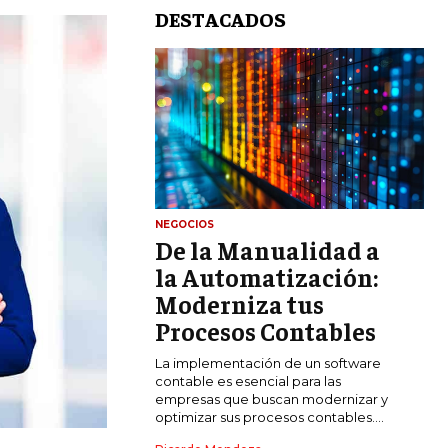
DESTACADOS
NEGOCIOS
De la Manualidad a
LIFESTYLE
la Automatización:
MARKETING
Moderniza tus
ESTRATEGIAS DE MARKETING
Procesos Contables
AGENCIAS DE MARKETING
La implementación de un software
AGENCIAS DE POSICIONAMIENTO WEB
contable es esencial para las
SEO
empresas que buscan modernizar y
optimizar sus procesos contables....
VENTA DE ENLACES