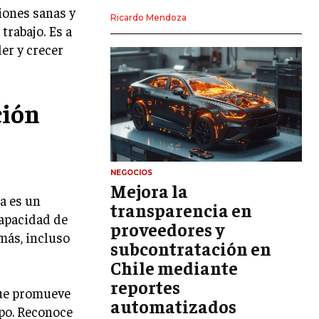
ciones sanas y
LIDERAZGO
Ricardo Mendoza
trabajo. Es a
HABILIDADES DIRECTIVAS
er y crecer
EMPRENDIMIENTO
PLANIFICACIÓN EMPRESARIAL
ción
FINANZAS
FINANZAS Y CONTABILIDAD
GESTIÓN DE RECURSOS FINANCIEROS
NEGOCIOS
Mejora la
a es un
INVERSIONES Y MERCADOS FINANCIEROS
transparencia en
capacidad de
proveedores y
CONTABILIDAD EMPRESARIAL
más, incluso
subcontratación en
ECONOMÍA EMPRESARIAL
Chile mediante
reportes
INTERNACIONAL
que promueve
NEGOCIOS INTERNACIONALES
automatizados
ipo. Reconoce