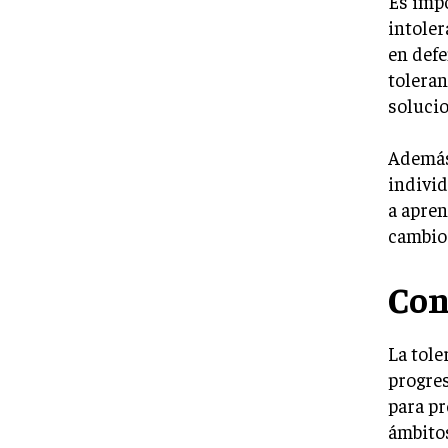
Es impo
intoler
en defe
toleran
solucio
Además,
individ
a apren
cambio 
Con
La tole
progres
para pr
ámbitos