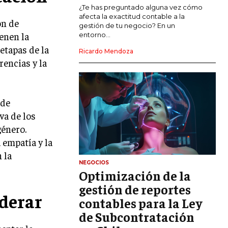
MARKETING DE INFLUENCERS
¿Te has preguntado alguna vez cómo
afecta la exactitud contable a la
ón de
gestión de tu negocio? En un
E-COMMERCE
enen la
entorno...
E-COMMERCE Y COMERCIO ELECTRÓNICO
etapas de la
Ricardo Mendoza
ESTRATEGIAS DE PRICING Y GESTIÓN DE
rencias y la
PRECIOS
GESTIÓN DE CRISIS EMPRESARIALES
 de
EMPRESAS Y STARTUPS TECNOLÓGICAS
va de los
género.
GESTIÓN DE LA EXPERIENCIA DEL
CLIENTE
 empatía y la
 la
MÁS
NEGOCIOS
PROYECTOS
Optimización de la
GESTIÓN DE PROYECTOS
gestión de reportes
derar
GESTIÓN DE OPERACIONES Y CADENA
contables para la Ley
DE SUMINISTRO
de Subcontratación
LOGÍSTICA EMPRESARIAL