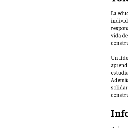
La edu
individ
respons
vida de
constru
Un líde
aprendi
estudia
Además,
solida
constru
Inf