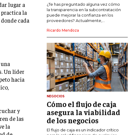
dar lugar a
COMERCIO INTERNACIONAL
¿Te has preguntado alguna vez cómo
la transparencia en la subcontratación
practica la
EXPANSIÓN GLOBAL
puede mejorar la confianza en los
, donde cada
proveedores? Actualmente,...
IMPORTACIÓN Y EXPORTACIÓN
Ricardo Mendoza
ALIANZAS ESTRATÉGICAS
TECNOLOGIA
SOSTENIBILIDAD Y MEDIO AMBIENTE
r una
GESTIÓN DE LA INNOVACIÓN
s. Un líder
TECNOLÓGICA
speto hacia
ico,
TRANSFORMACIÓN DIGITAL
NEGOCIOS
ANALÍTICA EMPRESARIAL Y BUSINESS
Cómo el flujo de caja
INTELLIGENCE
scuchar y
asegura la viabilidad
CIBERSEGURIDAD EMPRESARIAL
ren de las
de los negocios
ve la
ESTRATEGIA
El flujo de caja es un indicador crítico
ad de
EMPRESAS FAMILIARES Y SUCESIÓN