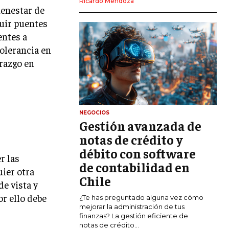
Ricardo Mendoza
ienestar de
MARKETING DIGITAL
ruir puentes
PUBLICIDAD
entes a
tolerancia en
VENTAS Y PERSUASIÓN
erazgo en
GESTIÓN DE PRODUCTOS
COMUNICACIÓN CORPORATIVA
GESTIÓN DE MARCA
NEGOCIOS
Gestión avanzada de
INVESTIGACIÓN DE MERCADO
notas de crédito y
ANÁLISIS DE COMPETENCIA
débito con software
r las
de contabilidad en
GESTIÓN DE CLIENTES
uier otra
Chile
de vista y
EMPRENDIMIENTO
r ello debe
¿Te has preguntado alguna vez cómo
INNOVACIÓN EMPRESARIAL
mejorar la administración de tus
finanzas? La gestión eficiente de
GESTIÓN DEL CAMBIO
notas de crédito...