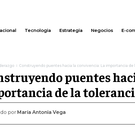
acional
Tecnologia
Estrategia
Negocios
E-co
iderazgo
Construyendo puentes hacia la convivencia: La importancia de la
struyendo puentes hacia
ortancia de la toleranci
ado por
María Antonia Vega