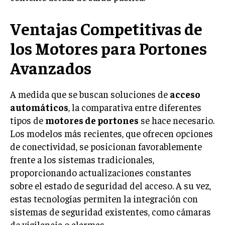
INVERSIONES Y MERCADOS FINANCIEROS
Ventajas Competitivas de
CONTABILIDAD EMPRESARIAL
los Motores para Portones
ECONOMÍA EMPRESARIAL
Avanzados
INTERNACIONAL
NEGOCIOS INTERNACIONALES
A medida que se buscan soluciones de
acceso
automáticos
, la comparativa entre diferentes
COMERCIO INTERNACIONAL
tipos de
motores de portones
se hace necesario.
EXPANSIÓN GLOBAL
Los modelos más recientes, que ofrecen opciones
de conectividad, se posicionan favorablemente
IMPORTACIÓN Y EXPORTACIÓN
frente a los sistemas tradicionales,
ALIANZAS ESTRATÉGICAS
proporcionando actualizaciones constantes
sobre el estado de seguridad del acceso. A su vez,
TECNOLOGIA
estas tecnologías permiten la integración con
SOSTENIBILIDAD Y MEDIO AMBIENTE
sistemas de seguridad existentes, como cámaras
GESTIÓN DE LA INNOVACIÓN TECNOLÓGICA
de vigilancia o alarmas.