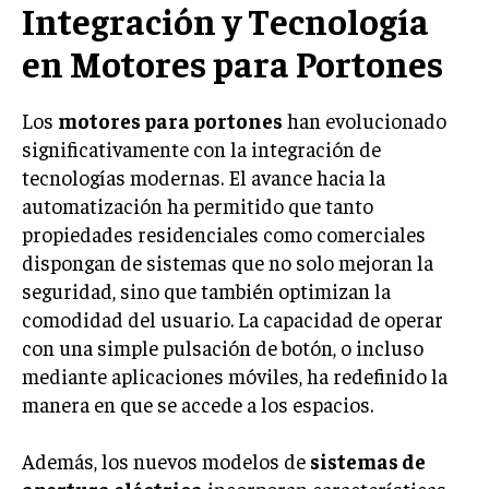
Integración y Tecnología
LIFESTYLE
en Motores para Portones
MARKETING
ESTRATEGIAS DE MARKETING
Los
motores para portones
han evolucionado
AGENCIAS DE MARKETING
significativamente con la integración de
AGENCIAS DE POSICIONAMIENTO WEB SEO
tecnologías modernas. El avance hacia la
VENTA DE ENLACES
automatización ha permitido que tanto
propiedades residenciales como comerciales
MARKETING DIGITAL
dispongan de sistemas que no solo mejoran la
seguridad, sino que también optimizan la
PUBLICIDAD
comodidad del usuario. La capacidad de operar
VENTAS Y PERSUASIÓN
con una simple pulsación de botón, o incluso
mediante aplicaciones móviles, ha redefinido la
GESTIÓN DE PRODUCTOS
manera en que se accede a los espacios.
COMUNICACIÓN CORPORATIVA
GESTIÓN DE MARCA
Además, los nuevos modelos de
sistemas de
apertura eléctrica
incorporan características