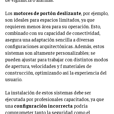
TRANSFORMACIÓN DIGITAL
Los
motores de portón deslizante
, por ejemplo,
ANALÍTICA EMPRESARIAL Y BUSINESS
son ideales para espacios limitados, ya que
INTELLIGENCE
requieren menos área para su operación. Esto,
CIBERSEGURIDAD EMPRESARIAL
combinado con su capacidad de conectividad,
asegura una adaptación sencilla a diversas
ESTRATEGIA
configuraciones arquitectónicas. Además, estos
EMPRESAS FAMILIARES Y SUCESIÓN
sistemas son altamente personalizables; se
GESTIÓN DEL RIESGO EMPRESARIAL
pueden ajustar para trabajar con distintos modos
de apertura, velocidades y f materiales de
NEGOCIACIÓN Y RESOLUCIÓN DE CONFLICTOS
construcción, optimizando así la experiencia del
DERECHO EMPRESARIAL Y REGULACIONES
usuario.
ÉXITO EMPRESARIAL Y CASOS DE ESTUDIO
La instalación de estos sistemas debe ser
GOBIERNO CORPORATIVO
ejecutada por profesionales capacitados, ya que
una
configuración incorrecta
podría
NEGOCIOS
comprometer tanto la seguridad como el
ESTRATEGIAS DE NEGOCIOS