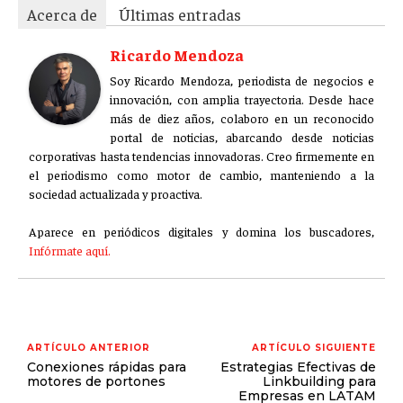
Acerca de
Últimas entradas
GESTIÓN DE PROYECTOS
GESTIÓN DE OPERACIONES Y CADENA DE
Ricardo Mendoza
SUMINISTRO
Soy Ricardo Mendoza, periodista de negocios e
innovación, con amplia trayectoria. Desde hace
LOGÍSTICA EMPRESARIAL
más de diez años, colaboro en un reconocido
CALIDAD Y MEJORA CONTINUA
portal de noticias, abarcando desde noticias
corporativas hasta tendencias innovadoras. Creo firmemente en
el periodismo como motor de cambio, manteniendo a la
TALENTOS
sociedad actualizada y proactiva.
RECURSOS HUMANOS Y GESTIÓN DEL
TALENTO
Aparece en periódicos digitales y domina los buscadores,
COMPENSACIÓN Y BENEFICIOS
Infórmate aquí.
RECLUTAMIENTO Y SELECCIÓN
DESARROLLO DE PERSONAL
GESTIÓN DEL DESEMPEÑO
ARTÍCULO ANTERIOR
ARTÍCULO SIGUIENTE
Conexiones rápidas para
Estrategias Efectivas de
motores de portones
Linkbuilding para
CULTURA Y CLIMA ORGANIZACIONAL
Empresas en LATAM