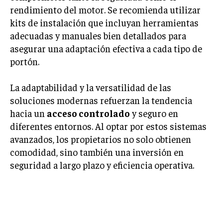
rendimiento del motor. Se recomienda utilizar
MARKETING B2B
kits de instalación que incluyan herramientas
adecuadas y manuales bien detallados para
MARKETING B2C
asegurar una adaptación efectiva a cada tipo de
FRANQUICIAS
portón.
MARKETING DE INFLUENCERS
La adaptabilidad y la versatilidad de las
E-COMMERCE
soluciones modernas refuerzan la tendencia
E-COMMERCE Y COMERCIO ELECTRÓNICO
hacia un
acceso controlado
y seguro en
ESTRATEGIAS DE PRICING Y GESTIÓN DE
diferentes entornos. Al optar por estos sistemas
PRECIOS
avanzados, los propietarios no solo obtienen
comodidad, sino también una inversión en
GESTIÓN DE CRISIS EMPRESARIALES
seguridad a largo plazo y eficiencia operativa.
EMPRESAS Y STARTUPS TECNOLÓGICAS
EF-589-127
GESTIÓN DE LA EXPERIENCIA DEL CLIENTE
MÁS
PROYECTOS