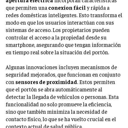
INVESTIGACIÓN DE MERCADO
que permiten una
conexion fácil
y rápida a
ANÁLISIS DE COMPETENCIA
redes domésticas inteligentes. Esto transforma el
modo en que los usuarios interactúan con sus
GESTIÓN DE CLIENTES
sistemas de acceso. Los propietarios pueden
controlar el acceso a la propiedad desde su
EMPRENDIMIENTO
INNOVACIÓN EMPRESARIAL
smartphone, asegurando que tengan información
en tiempo real sobre la situación del portón.
GESTIÓN DEL CAMBIO
LIDERAZGO
Algunas innovaciones incluyen mecanismos de
seguridad mejorados, que funcionan en conjunto
HABILIDADES DIRECTIVAS
con
sensores de proximidad
. Estos permiten
EMPRENDIMIENTO
que el portón se abra automáticamente al
detectar la llegada de vehículos o personas. Esta
PLANIFICACIÓN EMPRESARIAL
funcionalidad no solo promueve la eficiencia,
sino que también minimiza la necesidad de
FINANZAS
FINANZAS Y CONTABILIDAD
contacto físico, lo que se ha vuelto crucial en el
contexto actual de salud pública.
GESTIÓN DE RECURSOS FINANCIEROS