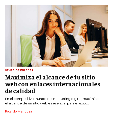
ÉTICA EMPRESARIAL Y RESPONSABILIDAD
SOCIAL
BLOG
Acerca de
Últimas entradas
Ricardo Mendoza
Soy Ricardo Mendoza, periodista de negocios e
innovación, con amplia trayectoria. Desde hace
VENTA DE ENLACES
más de diez años, colaboro en un reconocido
Maximiza el alcance de tu sitio
portal de noticias, abarcando desde noticias
web con enlaces internacionales
corporativas hasta tendencias innovadoras. Creo firmemente en
el periodismo como motor de cambio, manteniendo a la
de calidad
sociedad actualizada y proactiva.
En el competitivo mundo del marketing digital, maximizar
Aparece en periódicos digitales y domina los buscadores,
el alcance de un sitio web es esencial para el éxito....
Infórmate aquí.
Ricardo Mendoza