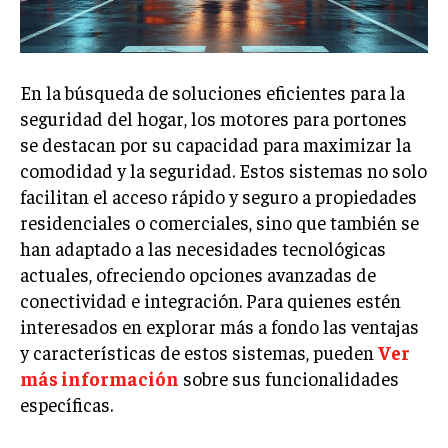
Welcome to Liberty Case
We have a curated list of the most noteworthy news from all
across the globe. With any subscription plan, you get access
to
exclusive articles
that let you stay ahead of the curve.
En la búsqueda de soluciones eficientes para la
seguridad del hogar, los motores para portones
Your Profile
se destacan por su capacidad para maximizar la
comodidad y la seguridad. Estos sistemas no solo
NEWS
LIFESTYLE
PUBLIC OPINION
facilitan el acceso rápido y seguro a propiedades
residenciales o comerciales, sino que también se
han adaptado a las necesidades tecnológicas
actuales, ofreciendo opciones avanzadas de
conectividad e integración. Para quienes estén
interesados en explorar más a fondo las ventajas
y características de estos sistemas, pueden
Ver
más información
sobre sus funcionalidades
específicas.