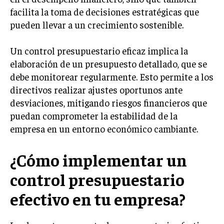
facilita la toma de decisiones estratégicas que
INVERSIONES Y MERCADOS FINANCIEROS
pueden llevar a un crecimiento sostenible.
CONTABILIDAD EMPRESARIAL
Un control presupuestario eficaz implica la
ECONOMÍA EMPRESARIAL
elaboración de un presupuesto detallado, que se
debe monitorear regularmente. Esto permite a los
INTERNACIONAL
directivos realizar ajustes oportunos ante
NEGOCIOS INTERNACIONALES
desviaciones, mitigando riesgos financieros que
COMERCIO INTERNACIONAL
puedan comprometer la estabilidad de la
EXPANSIÓN GLOBAL
empresa en un entorno económico cambiante.
IMPORTACIÓN Y EXPORTACIÓN
¿Cómo implementar un
ALIANZAS ESTRATÉGICAS
control presupuestario
TECNOLOGIA
efectivo en tu empresa?
SOSTENIBILIDAD Y MEDIO AMBIENTE
GESTIÓN DE LA INNOVACIÓN TECNOLÓGICA