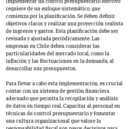
Implementar un control presupuestario efectivo
TRANSFORMACIÓN DIGITAL
requiere de un enfoque sistemático, que
comienza por la planificación. Se deben definir
ANALÍTICA EMPRESARIAL Y BUSINESS
objetivos claros y realizar una proyección realista
INTELLIGENCE
de ingresos y gastos. Esta planificación debe ser
CIBERSEGURIDAD EMPRESARIAL
revisada y ajustada periódicamente. Las
empresas en Chile deben considerar las
ESTRATEGIA
particularidades del mercado local, como la
EMPRESAS FAMILIARES Y SUCESIÓN
inflación y las fluctuaciones en la demanda, al
GESTIÓN DEL RIESGO EMPRESARIAL
desarrollar sus presupuestos.
NEGOCIACIÓN Y RESOLUCIÓN DE CONFLICTOS
Para llevar a cabo esta implementación, es crucial
DERECHO EMPRESARIAL Y REGULACIONES
contar con un sistema de gestión financiera
ÉXITO EMPRESARIAL Y CASOS DE ESTUDIO
adecuado que permita la recopilación y análisis
de datos en tiempo real. Capacitar al personal en
GOBIERNO CORPORATIVO
técnicas de control presupuestario y fomentar
una cultura organizacional que valore la
NEGOCIOS
ESTRATEGIAS DE NEGOCIOS
responsabilidad fiscal son pasos decisivos para