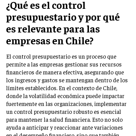
¿Qué es el control
INVESTIGACIÓN DE MERCADO
presupuestario y por qué
ANÁLISIS DE COMPETENCIA
es relevante para las
GESTIÓN DE CLIENTES
empresas en Chile?
EMPRENDIMIENTO
INNOVACIÓN EMPRESARIAL
El control presupuestario es un proceso que
GESTIÓN DEL CAMBIO
permite a las empresas gestionar sus recursos
LIDERAZGO
financieros de manera efectiva, asegurando que
los ingresos y gastos se mantengan dentro de los
HABILIDADES DIRECTIVAS
límites establecidos. En el contexto de Chile,
EMPRENDIMIENTO
donde la volatilidad económica puede impactar
fuertemente en las organizaciones, implementar
PLANIFICACIÓN EMPRESARIAL
un control presupuestario robusto es esencial
FINANZAS
para mantener la salud financiera. Esto no solo
FINANZAS Y CONTABILIDAD
ayuda a anticipar y reaccionar ante variaciones
en el desempeño financiero, sino que también
GESTIÓN DE RECURSOS FINANCIEROS