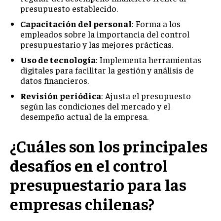
ÉTICA EMPRESARIAL Y RESPONSABILIDAD
presupuesto establecido.
SOCIAL
Capacitación del personal
: Forma a los
empleados sobre la importancia del control
BLOG
presupuestario y las mejores prácticas.
Uso de tecnología
: Implementa herramientas
digitales para facilitar la gestión y análisis de
datos financieros.
Acerca de
Últimas entradas
Revisión periódica
: Ajusta el presupuesto
según las condiciones del mercado y el
Ricardo Mendoza
desempeño actual de la empresa.
Soy Ricardo Mendoza, periodista de negocios e
innovación, con amplia trayectoria. Desde hace
¿Cuáles son los principales
más de diez años, colaboro en un reconocido
portal de noticias, abarcando desde noticias
desafíos en el control
corporativas hasta tendencias innovadoras. Creo firmemente en
el periodismo como motor de cambio, manteniendo a la
presupuestario para las
sociedad actualizada y proactiva.
empresas chilenas?
Aparece en periódicos digitales y domina los buscadores,
Infórmate aquí.