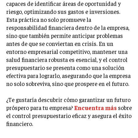
capaces de identificar áreas de oportunidad y
LIFESTYLE
riesgo, optimizando sus gastos e inversiones.
Esta práctica no solo promueve la
MARKETING
ESTRATEGIAS DE MARKETING
responsabilidad financiera dentro de la empresa,
sino que también permite anticipar problemas
AGENCIAS DE MARKETING
antes de que se conviertan en crisis. En un
AGENCIAS DE POSICIONAMIENTO WEB SEO
entorno empresarial competitivo, mantener una
VENTA DE ENLACES
salud financiera robusta es esencial, y el control
presupuestario se presenta como una solución
MARKETING DIGITAL
efectiva para lograrlo, asegurando que la empresa
PUBLICIDAD
no solo sobreviva, sino que prospere en el futuro.
VENTAS Y PERSUASIÓN
¿Te gustaría descubrir cómo garantizar un futuro
GESTIÓN DE PRODUCTOS
próspero para tu empresa?
Encuentra más
sobre
el control presupuestario eficaz y asegura el éxito
COMUNICACIÓN CORPORATIVA
financiero.
GESTIÓN DE MARCA