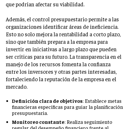
que podrían afectar su viabilidad.
GESTIÓN DE PROYECTOS
GESTIÓN DE OPERACIONES Y CADENA DE
Además, el control presupuestario permite a las
SUMINISTRO
organizaciones identificar áreas de ineficiencia.
LOGÍSTICA EMPRESARIAL
Esto no solo mejora la rentabilidad a corto plazo,
sino que también prepara a la empresa para
CALIDAD Y MEJORA CONTINUA
invertir en iniciativas a largo plazo que pueden
ser críticas para su futuro. La transparencia en el
TALENTOS
RECURSOS HUMANOS Y GESTIÓN DEL
manejo de los recursos fomenta la confianza
TALENTO
entre los inversores y otras partes interesadas,
fortaleciendo la reputación de la empresa en el
COMPENSACIÓN Y BENEFICIOS
mercado.
RECLUTAMIENTO Y SELECCIÓN
Definición clara de objetivos
: Establece metas
DESARROLLO DE PERSONAL
financieras específicas para guiar la planificación
GESTIÓN DEL DESEMPEÑO
presupuestaria.
Monitoreo constante
: Realiza seguimiento
CULTURA Y CLIMA ORGANIZACIONAL
regular del desempeño financiero frente al