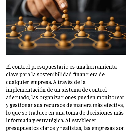
Welcome to Liberty Case
We have a curated list of the most noteworthy news from all
across the globe. With any subscription plan, you get access
to
exclusive articles
that let you stay ahead of the curve.
Your Profile
NEWS
LIFESTYLE
PUBLIC OPINION
El control presupuestario es una herramienta
clave para la sostenibilidad financiera de
cualquier empresa. A través de la
implementación de un sistema de control
adecuado, las organizaciones pueden monitorear
y gestionar sus recursos de manera más efectiva,
lo que se traduce en una toma de decisiones más
informada y estratégica. Al establecer
presupuestos claros y realistas, las empresas son