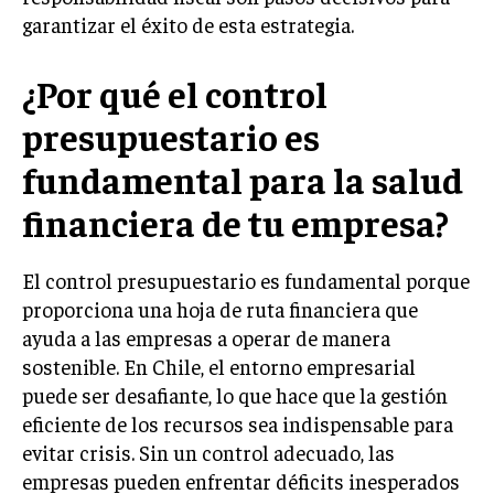
garantizar el éxito de esta estrategia.
MARKETING B2B
MARKETING B2C
¿Por qué el control
FRANQUICIAS
presupuestario es
MARKETING DE INFLUENCERS
fundamental para la salud
financiera de tu empresa?
E-COMMERCE
E-COMMERCE Y COMERCIO ELECTRÓNICO
ESTRATEGIAS DE PRICING Y GESTIÓN DE
El control presupuestario es fundamental porque
PRECIOS
proporciona una hoja de ruta financiera que
ayuda a las empresas a operar de manera
GESTIÓN DE CRISIS EMPRESARIALES
sostenible. En Chile, el entorno empresarial
EMPRESAS Y STARTUPS TECNOLÓGICAS
puede ser desafiante, lo que hace que la gestión
GESTIÓN DE LA EXPERIENCIA DEL CLIENTE
eficiente de los recursos sea indispensable para
evitar crisis. Sin un control adecuado, las
MÁS
empresas pueden enfrentar déficits inesperados
PROYECTOS