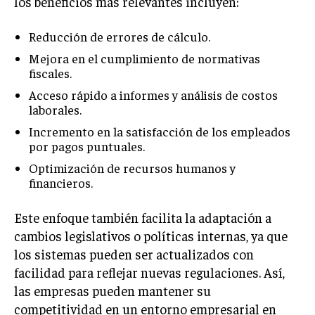
los beneficios más relevantes incluyen:
TRANSFORMACIÓN DIGITAL
Reducción de errores de cálculo.
ANALÍTICA EMPRESARIAL Y BUSINESS
INTELLIGENCE
Mejora en el cumplimiento de normativas
fiscales.
CIBERSEGURIDAD EMPRESARIAL
Acceso rápido a informes y análisis de costos
laborales.
ESTRATEGIA
EMPRESAS FAMILIARES Y SUCESIÓN
Incremento en la satisfacción de los empleados
por pagos puntuales.
GESTIÓN DEL RIESGO EMPRESARIAL
Optimización de recursos humanos y
financieros.
NEGOCIACIÓN Y RESOLUCIÓN DE CONFLICTOS
DERECHO EMPRESARIAL Y REGULACIONES
Este enfoque también facilita la adaptación a
cambios legislativos o políticas internas, ya que
ÉXITO EMPRESARIAL Y CASOS DE ESTUDIO
los sistemas pueden ser actualizados con
GOBIERNO CORPORATIVO
facilidad para reflejar nuevas regulaciones. Así,
las empresas pueden mantener su
NEGOCIOS
competitividad en un entorno empresarial en
ESTRATEGIAS DE NEGOCIOS