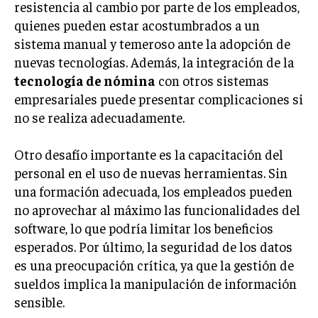
resistencia al cambio por parte de los empleados,
GESTIÓN DE PROYECTOS
quienes pueden estar acostumbrados a un
GESTIÓN DE OPERACIONES Y CADENA DE
sistema manual y temeroso ante la adopción de
SUMINISTRO
nuevas tecnologías. Además, la integración de la
tecnología de nómina
con otros sistemas
LOGÍSTICA EMPRESARIAL
empresariales puede presentar complicaciones si
CALIDAD Y MEJORA CONTINUA
no se realiza adecuadamente.
TALENTOS
Otro desafío importante es la capacitación del
RECURSOS HUMANOS Y GESTIÓN DEL
TALENTO
personal en el uso de nuevas herramientas. Sin
una formación adecuada, los empleados pueden
COMPENSACIÓN Y BENEFICIOS
no aprovechar al máximo las funcionalidades del
RECLUTAMIENTO Y SELECCIÓN
software, lo que podría limitar los beneficios
esperados. Por último, la seguridad de los datos
DESARROLLO DE PERSONAL
es una preocupación crítica, ya que la gestión de
GESTIÓN DEL DESEMPEÑO
sueldos implica la manipulación de información
sensible.
CULTURA Y CLIMA ORGANIZACIONAL