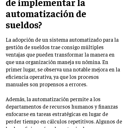
de implementar la
INVERSIONES Y MERCADOS FINANCIEROS
automatización de
CONTABILIDAD EMPRESARIAL
sueldos?
ECONOMÍA EMPRESARIAL
La adopción de un sistema automatizado para la
INTERNACIONAL
gestión de sueldos trae consigo múltiples
NEGOCIOS INTERNACIONALES
ventajas que pueden transformar la manera en
que una organización maneja su nómina. En
COMERCIO INTERNACIONAL
primer lugar, se observa una notable mejora en la
EXPANSIÓN GLOBAL
eficiencia operativa, ya que los procesos
IMPORTACIÓN Y EXPORTACIÓN
manuales son propensos a errores.
ALIANZAS ESTRATÉGICAS
Además, la automatización permite a los
departamentos de recursos humanos y finanzas
TECNOLOGIA
enfocarse en tareas estratégicas en lugar de
SOSTENIBILIDAD Y MEDIO AMBIENTE
perder tiempo en cálculos repetitivos. Algunos de
GESTIÓN DE LA INNOVACIÓN TECNOLÓGICA