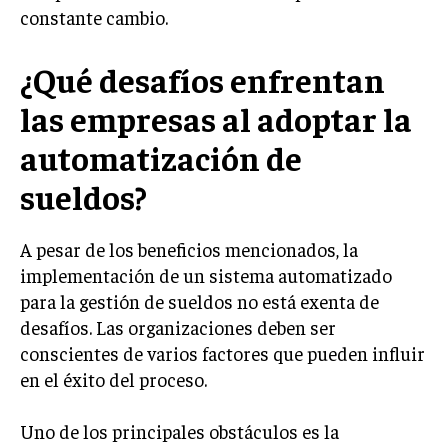
constante cambio.
MARKETING B2B
¿Qué desafíos enfrentan
MARKETING B2C
FRANQUICIAS
las empresas al adoptar la
MARKETING DE INFLUENCERS
automatización de
sueldos?
E-COMMERCE
E-COMMERCE Y COMERCIO ELECTRÓNICO
A pesar de los beneficios mencionados, la
ESTRATEGIAS DE PRICING Y GESTIÓN DE
PRECIOS
implementación de un sistema automatizado
para la gestión de sueldos no está exenta de
GESTIÓN DE CRISIS EMPRESARIALES
desafíos. Las organizaciones deben ser
EMPRESAS Y STARTUPS TECNOLÓGICAS
conscientes de varios factores que pueden influir
en el éxito del proceso.
GESTIÓN DE LA EXPERIENCIA DEL CLIENTE
Uno de los principales obstáculos es la
MÁS
PROYECTOS