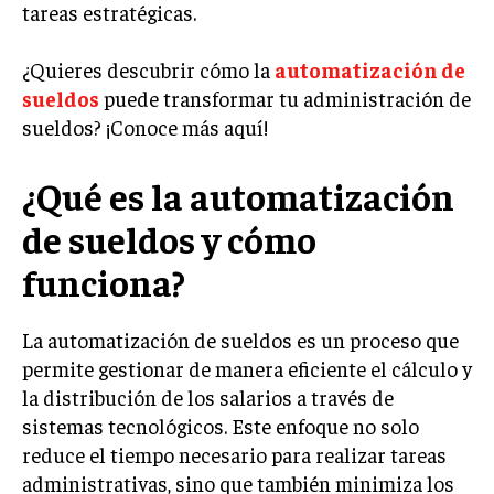
tareas estratégicas.
LIFESTYLE
¿Quieres descubrir cómo la
automatización de
MARKETING
ESTRATEGIAS DE MARKETING
sueldos
puede transformar tu administración de
sueldos? ¡Conoce más aquí!
AGENCIAS DE MARKETING
AGENCIAS DE POSICIONAMIENTO WEB SEO
¿Qué es la automatización
VENTA DE ENLACES
de sueldos y cómo
MARKETING DIGITAL
funciona?
PUBLICIDAD
VENTAS Y PERSUASIÓN
La automatización de sueldos es un proceso que
permite gestionar de manera eficiente el cálculo y
GESTIÓN DE PRODUCTOS
la distribución de los salarios a través de
COMUNICACIÓN CORPORATIVA
sistemas tecnológicos. Este enfoque no solo
reduce el tiempo necesario para realizar tareas
GESTIÓN DE MARCA
administrativas, sino que también minimiza los