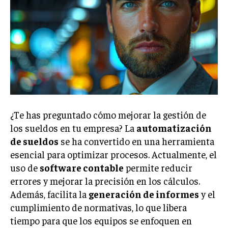
Welcome to Liberty Case
We have a curated list of the most noteworthy news from all
across the globe. With any subscription plan, you get access
to
exclusive articles
that let you stay ahead of the curve.
Your Profile
NEWS
LIFESTYLE
PUBLIC OPINION
¿Te has preguntado cómo mejorar la gestión de
los sueldos en tu empresa? La
automatización
de sueldos
se ha convertido en una herramienta
esencial para optimizar procesos. Actualmente, el
uso de
software contable
permite reducir
errores y mejorar la precisión en los cálculos.
Además, facilita la
generación de informes
y el
cumplimiento de normativas, lo que libera
tiempo para que los equipos se enfoquen en