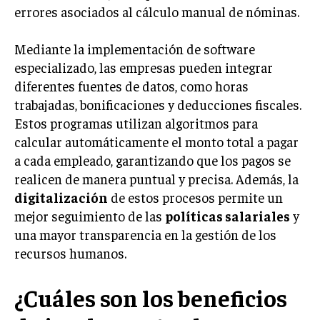
INVESTIGACIÓN DE MERCADO
errores asociados al cálculo manual de nóminas.
ANÁLISIS DE COMPETENCIA
Mediante la implementación de software
GESTIÓN DE CLIENTES
especializado, las empresas pueden integrar
diferentes fuentes de datos, como horas
EMPRENDIMIENTO
trabajadas, bonificaciones y deducciones fiscales.
INNOVACIÓN EMPRESARIAL
Estos programas utilizan algoritmos para
GESTIÓN DEL CAMBIO
calcular automáticamente el monto total a pagar
a cada empleado, garantizando que los pagos se
LIDERAZGO
realicen de manera puntual y precisa. Además, la
HABILIDADES DIRECTIVAS
digitalización
de estos procesos permite un
mejor seguimiento de las
políticas salariales
y
EMPRENDIMIENTO
una mayor transparencia en la gestión de los
PLANIFICACIÓN EMPRESARIAL
recursos humanos.
FINANZAS
¿Cuáles son los beneficios
FINANZAS Y CONTABILIDAD
GESTIÓN DE RECURSOS FINANCIEROS