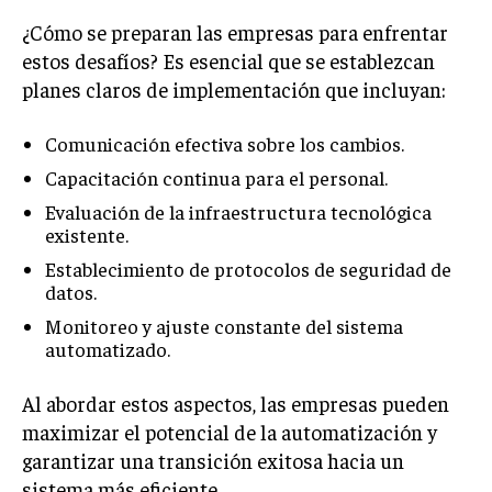
ÉTICA EMPRESARIAL Y RESPONSABILIDAD
¿Cómo se preparan las empresas para enfrentar
SOCIAL
estos desafíos? Es esencial que se establezcan
planes claros de implementación que incluyan:
BLOG
Comunicación efectiva sobre los cambios.
Capacitación continua para el personal.
Acerca de
Últimas entradas
Evaluación de la infraestructura tecnológica
existente.
Ricardo Mendoza
Establecimiento de protocolos de seguridad de
Soy Ricardo Mendoza, periodista de negocios e
datos.
innovación, con amplia trayectoria. Desde hace
más de diez años, colaboro en un reconocido
Monitoreo y ajuste constante del sistema
portal de noticias, abarcando desde noticias
automatizado.
corporativas hasta tendencias innovadoras. Creo firmemente en
el periodismo como motor de cambio, manteniendo a la
Al abordar estos aspectos, las empresas pueden
sociedad actualizada y proactiva.
maximizar el potencial de la automatización y
Aparece en periódicos digitales y domina los buscadores,
garantizar una transición exitosa hacia un
Infórmate aquí.
sistema más eficiente.