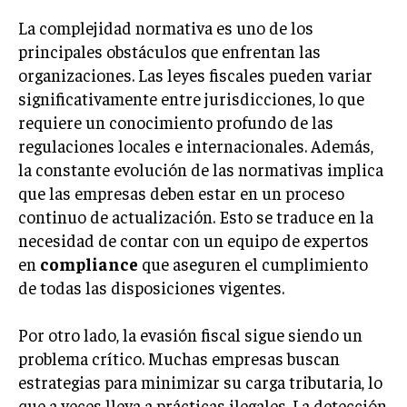
INVESTIGACIÓN DE MERCADO
La complejidad normativa es uno de los
ANÁLISIS DE COMPETENCIA
principales obstáculos que enfrentan las
organizaciones. Las leyes fiscales pueden variar
GESTIÓN DE CLIENTES
significativamente entre jurisdicciones, lo que
requiere un conocimiento profundo de las
EMPRENDIMIENTO
INNOVACIÓN EMPRESARIAL
regulaciones locales e internacionales. Además,
la constante evolución de las normativas implica
GESTIÓN DEL CAMBIO
que las empresas deben estar en un proceso
LIDERAZGO
continuo de actualización. Esto se traduce en la
necesidad de contar con un equipo de expertos
HABILIDADES DIRECTIVAS
en
compliance
que aseguren el cumplimiento
EMPRENDIMIENTO
de todas las disposiciones vigentes.
PLANIFICACIÓN EMPRESARIAL
Por otro lado, la evasión fiscal sigue siendo un
FINANZAS
problema crítico. Muchas empresas buscan
FINANZAS Y CONTABILIDAD
estrategias para minimizar su carga tributaria, lo
que a veces lleva a prácticas ilegales. La detección
GESTIÓN DE RECURSOS FINANCIEROS