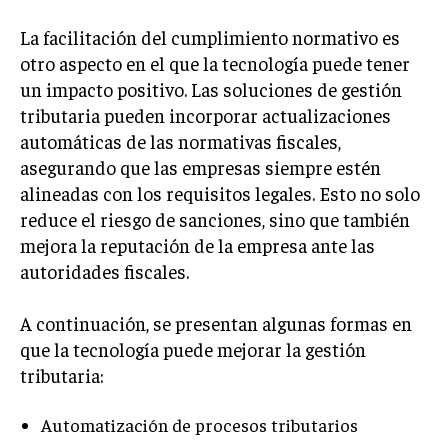
ÉTICA EMPRESARIAL Y RESPONSABILIDAD
SOCIAL
La facilitación del cumplimiento normativo es
otro aspecto en el que la tecnología puede tener
BLOG
un impacto positivo. Las soluciones de gestión
tributaria pueden incorporar actualizaciones
automáticas de las normativas fiscales,
asegurando que las empresas siempre estén
Acerca de
Últimas entradas
alineadas con los requisitos legales. Esto no solo
reduce el riesgo de sanciones, sino que también
Ricardo Mendoza
mejora la reputación de la empresa ante las
Soy Ricardo Mendoza, periodista de negocios e
autoridades fiscales.
innovación, con amplia trayectoria. Desde hace
más de diez años, colaboro en un reconocido
portal de noticias, abarcando desde noticias
A continuación, se presentan algunas formas en
corporativas hasta tendencias innovadoras. Creo firmemente en
que la tecnología puede mejorar la gestión
el periodismo como motor de cambio, manteniendo a la
sociedad actualizada y proactiva.
tributaria:
Aparece en periódicos digitales y domina los buscadores,
Automatización de procesos tributarios
Infórmate aquí.