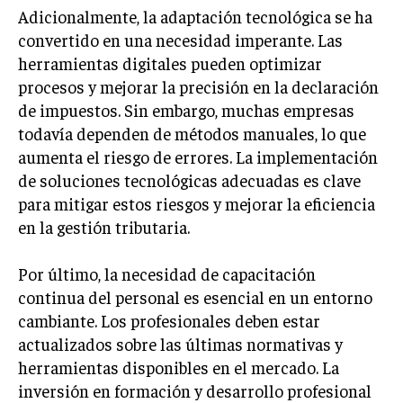
Adicionalmente, la adaptación tecnológica se ha
TRANSFORMACIÓN DIGITAL
convertido en una necesidad imperante. Las
ANALÍTICA EMPRESARIAL Y BUSINESS
herramientas digitales pueden optimizar
INTELLIGENCE
procesos y mejorar la precisión en la declaración
CIBERSEGURIDAD EMPRESARIAL
de impuestos. Sin embargo, muchas empresas
todavía dependen de métodos manuales, lo que
ESTRATEGIA
aumenta el riesgo de errores. La implementación
EMPRESAS FAMILIARES Y SUCESIÓN
de soluciones tecnológicas adecuadas es clave
GESTIÓN DEL RIESGO EMPRESARIAL
para mitigar estos riesgos y mejorar la eficiencia
en la gestión tributaria.
NEGOCIACIÓN Y RESOLUCIÓN DE CONFLICTOS
DERECHO EMPRESARIAL Y REGULACIONES
Por último, la necesidad de capacitación
continua del personal es esencial en un entorno
ÉXITO EMPRESARIAL Y CASOS DE ESTUDIO
cambiante. Los profesionales deben estar
GOBIERNO CORPORATIVO
actualizados sobre las últimas normativas y
herramientas disponibles en el mercado. La
NEGOCIOS
inversión en formación y desarrollo profesional
ESTRATEGIAS DE NEGOCIOS