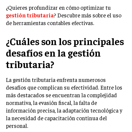
¿Quieres profundizar en cómo optimizar tu
LIFESTYLE
gestión tributaria
? Descubre más sobre el uso
MARKETING
de herramientas contables efectivas.
ESTRATEGIAS DE MARKETING
AGENCIAS DE MARKETING
¿Cuáles son los principales
AGENCIAS DE POSICIONAMIENTO WEB SEO
desafíos en la gestión
VENTA DE ENLACES
tributaria?
MARKETING DIGITAL
PUBLICIDAD
La gestión tributaria enfrenta numerosos
desafíos que complican su efectividad. Entre los
VENTAS Y PERSUASIÓN
más destacados se encuentran la complejidad
GESTIÓN DE PRODUCTOS
normativa, la evasión fiscal, la falta de
información precisa, la adaptación tecnológica y
COMUNICACIÓN CORPORATIVA
la necesidad de capacitación continua del
GESTIÓN DE MARCA
personal.