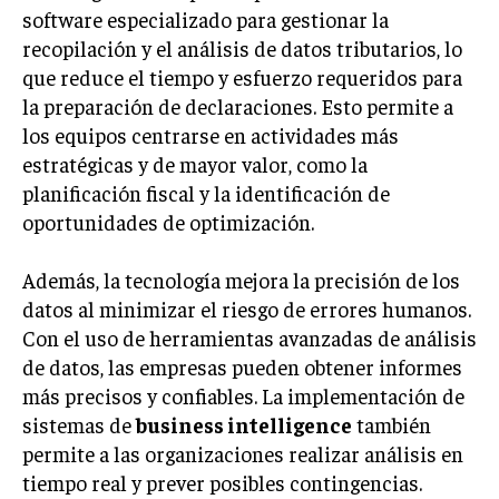
software especializado para gestionar la
GESTIÓN DE PROYECTOS
recopilación y el análisis de datos tributarios, lo
GESTIÓN DE OPERACIONES Y CADENA DE
que reduce el tiempo y esfuerzo requeridos para
SUMINISTRO
la preparación de declaraciones. Esto permite a
LOGÍSTICA EMPRESARIAL
los equipos centrarse en actividades más
estratégicas y de mayor valor, como la
CALIDAD Y MEJORA CONTINUA
planificación fiscal y la identificación de
oportunidades de optimización.
TALENTOS
RECURSOS HUMANOS Y GESTIÓN DEL
TALENTO
Además, la tecnología mejora la precisión de los
COMPENSACIÓN Y BENEFICIOS
datos al minimizar el riesgo de errores humanos.
Con el uso de herramientas avanzadas de análisis
RECLUTAMIENTO Y SELECCIÓN
de datos, las empresas pueden obtener informes
DESARROLLO DE PERSONAL
más precisos y confiables. La implementación de
sistemas de
business intelligence
también
GESTIÓN DEL DESEMPEÑO
permite a las organizaciones realizar análisis en
CULTURA Y CLIMA ORGANIZACIONAL
tiempo real y prever posibles contingencias.