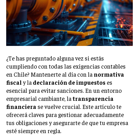
Welcome to Liberty Case
We have a curated list of the most noteworthy news from all
across the globe. With any subscription plan, you get access
to
exclusive articles
that let you stay ahead of the curve.
Your Profile
NEWS
LIFESTYLE
PUBLIC OPINION
¿Te has preguntado alguna vez si estás
cumpliendo con todas las exigencias contables
en Chile? Mantenerte al día con la
normativa
fiscal
y la
declaración de impuestos
es
esencial para evitar sanciones. En un entorno
empresarial cambiante, la
transparencia
financiera
se vuelve crucial. Este artículo te
ofrecerá claves para gestionar adecuadamente
tus obligaciones y asegurarte de que tu empresa
esté siempre en regla.