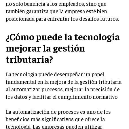
no solo beneficia a los empleados, sino que
MARKETING B2B
también garantiza que la empresa esté bien
posicionada para enfrentar los desafíos futuros.
MARKETING B2C
FRANQUICIAS
¿Cómo puede la tecnología
MARKETING DE INFLUENCERS
mejorar la gestión
E-COMMERCE
tributaria?
E-COMMERCE Y COMERCIO ELECTRÓNICO
ESTRATEGIAS DE PRICING Y GESTIÓN DE
La tecnología puede desempeñar un papel
PRECIOS
fundamental en la mejora de la gestión tributaria
GESTIÓN DE CRISIS EMPRESARIALES
al automatizar procesos, mejorar la precisión de
los datos y facilitar el cumplimiento normativo.
EMPRESAS Y STARTUPS TECNOLÓGICAS
GESTIÓN DE LA EXPERIENCIA DEL CLIENTE
La automatización de procesos es uno de los
beneficios más significativos que ofrece la
MÁS
tecnología. Las empresas pueden utilizar
PROYECTOS