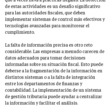
de estas actividades es un desafío significativo
INVERSIONES Y MERCADOS FINANCIEROS
para las autoridades fiscales, que deben
CONTABILIDAD EMPRESARIAL
implementar sistemas de control más efectivos y
tecnologías avanzadas para monitorear el
ECONOMÍA EMPRESARIAL
cumplimiento.
INTERNACIONAL
NEGOCIOS INTERNACIONALES
La falta de información precisa es otro reto
considerable. Las empresas a menudo carecen de
COMERCIO INTERNACIONAL
datos adecuados para tomar decisiones
EXPANSIÓN GLOBAL
informadas sobre su situación fiscal. Esto puede
deberse a la fragmentación de la información en
IMPORTACIÓN Y EXPORTACIÓN
distintos sistemas o a la falta de integración
ALIANZAS ESTRATÉGICAS
entre los departamentos de finanzas y
contabilidad. La implementación de un sistema
TECNOLOGIA
de gestión tributaria puede ayudar a centralizar
SOSTENIBILIDAD Y MEDIO AMBIENTE
la información y facilitar el análisis.
GESTIÓN DE LA INNOVACIÓN TECNOLÓGICA