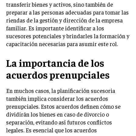
INVESTIGACIÓN DE MERCADO
transferir bienes y activos, sino también de
preparar a las personas adecuadas para tomar las
ANÁLISIS DE COMPETENCIA
riendas de la gestión y dirección de la empresa
GESTIÓN DE CLIENTES
familiar. Es importante identificar a los
sucesores potenciales y brindarles la formación y
EMPRENDIMIENTO
capacitación necesarias para asumir este rol.
INNOVACIÓN EMPRESARIAL
GESTIÓN DEL CAMBIO
La importancia de los
LIDERAZGO
acuerdos prenupciales
HABILIDADES DIRECTIVAS
En muchos casos, la planificación sucesoria
EMPRENDIMIENTO
también implica considerar los acuerdos
PLANIFICACIÓN EMPRESARIAL
prenupciales. Estos acuerdos definen cómo se
dividirán los bienes en caso de divorcio o
FINANZAS
separación, evitando así futuros conflictos
FINANZAS Y CONTABILIDAD
legales. Es esencial que los acuerdos
GESTIÓN DE RECURSOS FINANCIEROS