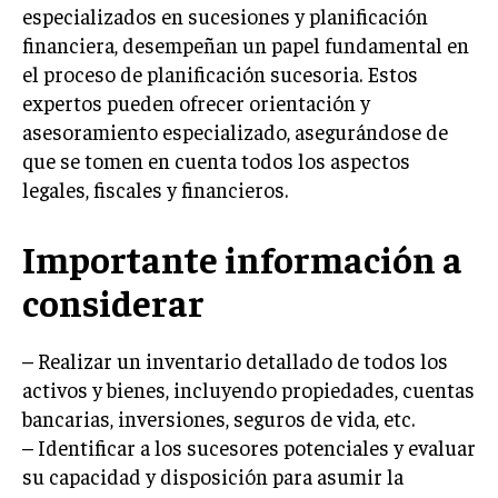
especializados en sucesiones y planificación
MARKETING B2B
financiera, desempeñan un papel fundamental en
el proceso de planificación sucesoria. Estos
MARKETING B2C
expertos pueden ofrecer orientación y
FRANQUICIAS
asesoramiento especializado, asegurándose de
que se tomen en cuenta todos los aspectos
MARKETING DE INFLUENCERS
legales, fiscales y financieros.
E-COMMERCE
E-COMMERCE Y COMERCIO ELECTRÓNICO
Importante información a
ESTRATEGIAS DE PRICING Y GESTIÓN DE
considerar
PRECIOS
GESTIÓN DE CRISIS EMPRESARIALES
– Realizar un inventario detallado de todos los
EMPRESAS Y STARTUPS TECNOLÓGICAS
activos y bienes, incluyendo propiedades, cuentas
bancarias, inversiones, seguros de vida, etc.
GESTIÓN DE LA EXPERIENCIA DEL CLIENTE
– Identificar a los sucesores potenciales y evaluar
su capacidad y disposición para asumir la
MÁS
PROYECTOS