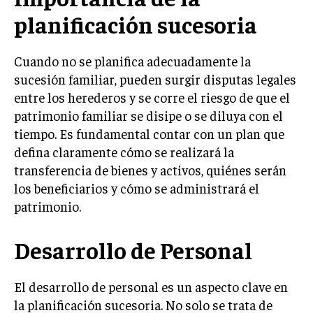
LIFESTYLE
planificación sucesoria
MARKETING
Cuando no se planifica adecuadamente la
ESTRATEGIAS DE MARKETING
sucesión familiar, pueden surgir disputas legales
AGENCIAS DE MARKETING
entre los herederos y se corre el riesgo de que el
AGENCIAS DE POSICIONAMIENTO WEB SEO
patrimonio familiar se disipe o se diluya con el
VENTA DE ENLACES
tiempo. Es fundamental contar con un plan que
defina claramente cómo se realizará la
MARKETING DIGITAL
transferencia de bienes y activos, quiénes serán
PUBLICIDAD
los beneficiarios y cómo se administrará el
patrimonio.
VENTAS Y PERSUASIÓN
GESTIÓN DE PRODUCTOS
Desarrollo de Personal
COMUNICACIÓN CORPORATIVA
El desarrollo de personal es un aspecto clave en
GESTIÓN DE MARCA
la planificación sucesoria. No solo se trata de