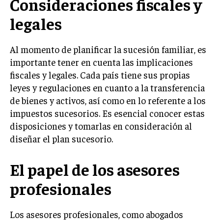
Consideraciones fiscales y
TRANSFORMACIÓN DIGITAL
legales
ANALÍTICA EMPRESARIAL Y BUSINESS
INTELLIGENCE
Al momento de planificar la sucesión familiar, es
CIBERSEGURIDAD EMPRESARIAL
importante tener en cuenta las implicaciones
fiscales y legales. Cada país tiene sus propias
ESTRATEGIA
leyes y regulaciones en cuanto a la transferencia
EMPRESAS FAMILIARES Y SUCESIÓN
de bienes y activos, así como en lo referente a los
GESTIÓN DEL RIESGO EMPRESARIAL
impuestos sucesorios. Es esencial conocer estas
disposiciones y tomarlas en consideración al
NEGOCIACIÓN Y RESOLUCIÓN DE CONFLICTOS
diseñar el plan sucesorio.
DERECHO EMPRESARIAL Y REGULACIONES
El papel de los asesores
ÉXITO EMPRESARIAL Y CASOS DE ESTUDIO
profesionales
GOBIERNO CORPORATIVO
NEGOCIOS
Los asesores profesionales, como abogados
ESTRATEGIAS DE NEGOCIOS