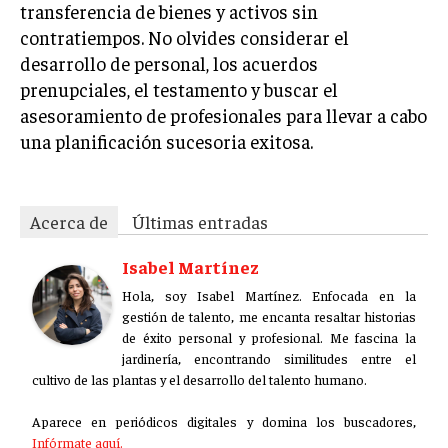
transferencia de bienes y activos sin
ÉTICA EMPRESARIAL Y RESPONSABILIDAD
SOCIAL
contratiempos. No olvides considerar el
desarrollo de personal, los acuerdos
BLOG
prenupciales, el testamento y buscar el
asesoramiento de profesionales para llevar a cabo
una planificación sucesoria exitosa.
Acerca de
Últimas entradas
Acerca de
Últimas entradas
Isabel Martínez
Hola, soy Isabel Martínez. Enfocada en la gestión
Isabel Martínez
de talento, me encanta resaltar historias de éxito
personal y profesional. Me fascina la jardinería,
Hola, soy Isabel Martínez. Enfocada en la
encontrando similitudes entre el cultivo de las
gestión de talento, me encanta resaltar historias
plantas y el desarrollo del talento humano.
de éxito personal y profesional. Me fascina la
jardinería, encontrando similitudes entre el
Aparece en periódicos digitales y domina los buscadores,
cultivo de las plantas y el desarrollo del talento humano.
Infórmate aquí.
Aparece en periódicos digitales y domina los buscadores,
Infórmate aquí.