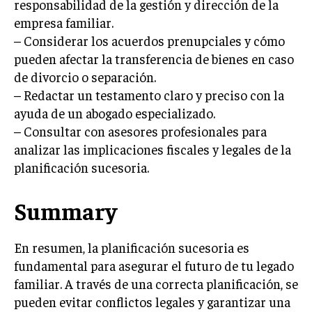
responsabilidad de la gestión y dirección de la
GESTIÓN DE PROYECTOS
empresa familiar.
– Considerar los acuerdos prenupciales y cómo
GESTIÓN DE OPERACIONES Y CADENA DE
SUMINISTRO
pueden afectar la transferencia de bienes en caso
de divorcio o separación.
LOGÍSTICA EMPRESARIAL
– Redactar un testamento claro y preciso con la
CALIDAD Y MEJORA CONTINUA
ayuda de un abogado especializado.
– Consultar con asesores profesionales para
TALENTOS
analizar las implicaciones fiscales y legales de la
RECURSOS HUMANOS Y GESTIÓN DEL
TALENTO
planificación sucesoria.
COMPENSACIÓN Y BENEFICIOS
Summary
RECLUTAMIENTO Y SELECCIÓN
DESARROLLO DE PERSONAL
En resumen, la planificación sucesoria es
fundamental para asegurar el futuro de tu legado
GESTIÓN DEL DESEMPEÑO
familiar. A través de una correcta planificación, se
CULTURA Y CLIMA ORGANIZACIONAL
pueden evitar conflictos legales y garantizar una