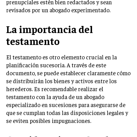
prenupciales estén bien redactados y sean
revisados por un abogado experimentado.
INVERSIONES Y MERCADOS FINANCIEROS
CONTABILIDAD EMPRESARIAL
La importancia del
ECONOMÍA EMPRESARIAL
testamento
INTERNACIONAL
NEGOCIOS INTERNACIONALES
El testamento es otro elemento crucial en la
planificación sucesoria. A través de este
COMERCIO INTERNACIONAL
documento, se puede establecer claramente cómo
EXPANSIÓN GLOBAL
se distribuirán los bienes y activos entre los
herederos. Es recomendable realizar el
IMPORTACIÓN Y EXPORTACIÓN
testamento con la ayuda de un abogado
ALIANZAS ESTRATÉGICAS
especializado en sucesiones para asegurarse de
que se cumplan todas las disposiciones legales y
TECNOLOGIA
se eviten posibles impugnaciones.
SOSTENIBILIDAD Y MEDIO AMBIENTE
GESTIÓN DE LA INNOVACIÓN TECNOLÓGICA