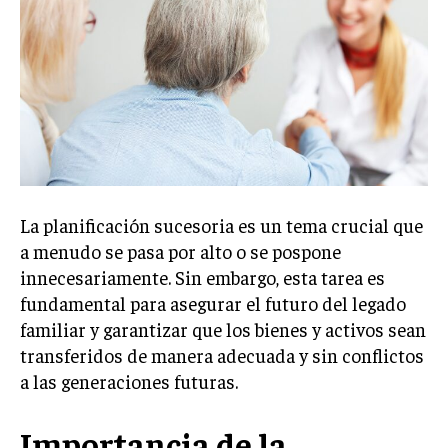
Welcome to Liberty Case
We have a curated list of the most noteworthy news from all
across the globe. With any subscription plan, you get access
to
exclusive articles
that let you stay ahead of the curve.
Your Profile
NEWS
LIFESTYLE
PUBLIC OPINION
La planificación sucesoria es un tema crucial que
a menudo se pasa por alto o se pospone
innecesariamente. Sin embargo, esta tarea es
fundamental para asegurar el futuro del legado
familiar y garantizar que los bienes y activos sean
transferidos de manera adecuada y sin conflictos
a las generaciones futuras.
Importancia de la