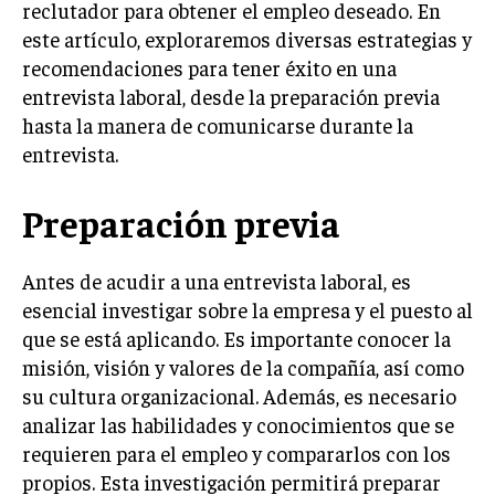
Welcome to Liberty Case
reclutador para obtener el empleo deseado. En
We have a curated list of the most noteworthy news from all
este artículo, exploraremos diversas estrategias y
across the globe. With any subscription plan, you get access
recomendaciones para tener éxito en una
to
exclusive articles
that let you stay ahead of the curve.
entrevista laboral, desde la preparación previa
hasta la manera de comunicarse durante la
Your Profile
entrevista.
NEWS
LIFESTYLE
PUBLIC OPINION
Preparación previa
Antes de acudir a una entrevista laboral, es
esencial investigar sobre la empresa y el puesto al
que se está aplicando. Es importante conocer la
misión, visión y valores de la compañía, así como
su cultura organizacional. Además, es necesario
analizar las habilidades y conocimientos que se
requieren para el empleo y compararlos con los
propios. Esta investigación permitirá preparar