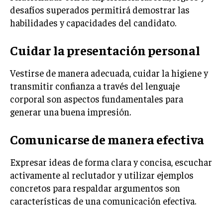
desafíos superados permitirá demostrar las
GESTIÓN DE PROYECTOS
habilidades y capacidades del candidato.
GESTIÓN DE OPERACIONES Y CADENA DE
SUMINISTRO
Cuidar la presentación personal
LOGÍSTICA EMPRESARIAL
Vestirse de manera adecuada, cuidar la higiene y
CALIDAD Y MEJORA CONTINUA
transmitir confianza a través del lenguaje
corporal son aspectos fundamentales para
TALENTOS
RECURSOS HUMANOS Y GESTIÓN DEL
generar una buena impresión.
TALENTO
COMPENSACIÓN Y BENEFICIOS
Comunicarse de manera efectiva
RECLUTAMIENTO Y SELECCIÓN
Expresar ideas de forma clara y concisa, escuchar
DESARROLLO DE PERSONAL
activamente al reclutador y utilizar ejemplos
concretos para respaldar argumentos son
GESTIÓN DEL DESEMPEÑO
características de una comunicación efectiva.
CULTURA Y CLIMA ORGANIZACIONAL