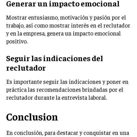
Generar un impacto emocional
ÉTICA EMPRESARIAL Y RESPONSABILIDAD
SOCIAL
Mostrar entusiasmo, motivación y pasión por el
trabajo, así como mostrar interés en el reclutador
BLOG
y en la empresa, genera un impacto emocional
positivo.
Acerca de
Últimas entradas
Seguir las indicaciones del
reclutador
Isabel Martínez
Hola, soy Isabel Martínez. Enfocada en la gestión
Es importante seguir las indicaciones y poner en
de talento, me encanta resaltar historias de éxito
práctica las recomendaciones brindadas por el
personal y profesional. Me fascina la jardinería,
encontrando similitudes entre el cultivo de las
reclutador durante la entrevista laboral.
plantas y el desarrollo del talento humano.
Conclusion
Aparece en periódicos digitales y domina los buscadores,
Infórmate aquí.
En conclusión, para destacar y conquistar en una