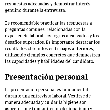
respuestas adecuadas y demostrar interés
LIFESTYLE
genuino durante la entrevista.
MARKETING
ESTRATEGIAS DE MARKETING
Es recomendable practicar las respuestas a
preguntas comunes, relacionadas con la
AGENCIAS DE MARKETING
AGENCIAS DE POSICIONAMIENTO WEB SEO
experiencia laboral, los logros alcanzados y los
desafíos superados. Es importante destacar los
VENTA DE ENLACES
resultados obtenidos en trabajos anteriores,
utilizando ejemplos concretos que demuestren
MARKETING DIGITAL
las capacidades y habilidades del candidato.
PUBLICIDAD
Presentación personal
VENTAS Y PERSUASIÓN
GESTIÓN DE PRODUCTOS
La presentación personal es fundamental
COMUNICACIÓN CORPORATIVA
durante una entrevista laboral. Vestirse de
manera adecuada y cuidar la higiene son
GESTIÓN DE MARCA
aspectos que transmiten profesionalismo y