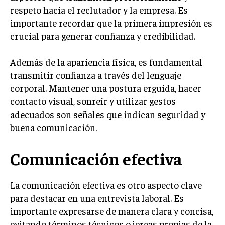
INVESTIGACIÓN DE MERCADO
respeto hacia el reclutador y la empresa. Es
importante recordar que la primera impresión es
ANÁLISIS DE COMPETENCIA
crucial para generar confianza y credibilidad.
GESTIÓN DE CLIENTES
Además de la apariencia física, es fundamental
EMPRENDIMIENTO
transmitir confianza a través del lenguaje
INNOVACIÓN EMPRESARIAL
corporal. Mantener una postura erguida, hacer
GESTIÓN DEL CAMBIO
contacto visual, sonreír y utilizar gestos
adecuados son señales que indican seguridad y
LIDERAZGO
buena comunicación.
HABILIDADES DIRECTIVAS
EMPRENDIMIENTO
Comunicación efectiva
PLANIFICACIÓN EMPRESARIAL
La comunicación efectiva es otro aspecto clave
FINANZAS
para destacar en una entrevista laboral. Es
FINANZAS Y CONTABILIDAD
importante expresarse de manera clara y concisa,
evitando términos técnicos o jergas propias de la
GESTIÓN DE RECURSOS FINANCIEROS