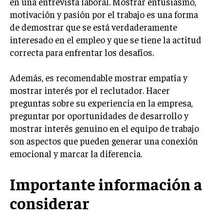
en una entrevista laboral. Mostrar entusiasmo,
TRANSFORMACIÓN DIGITAL
motivación y pasión por el trabajo es una forma
de demostrar que se está verdaderamente
ANALÍTICA EMPRESARIAL Y BUSINESS
interesado en el empleo y que se tiene la actitud
INTELLIGENCE
correcta para enfrentar los desafíos.
CIBERSEGURIDAD EMPRESARIAL
Además, es recomendable mostrar empatía y
ESTRATEGIA
mostrar interés por el reclutador. Hacer
EMPRESAS FAMILIARES Y SUCESIÓN
preguntas sobre su experiencia en la empresa,
GESTIÓN DEL RIESGO EMPRESARIAL
preguntar por oportunidades de desarrollo y
NEGOCIACIÓN Y RESOLUCIÓN DE CONFLICTOS
mostrar interés genuino en el equipo de trabajo
son aspectos que pueden generar una conexión
DERECHO EMPRESARIAL Y REGULACIONES
emocional y marcar la diferencia.
ÉXITO EMPRESARIAL Y CASOS DE ESTUDIO
Importante información a
GOBIERNO CORPORATIVO
considerar
NEGOCIOS
ESTRATEGIAS DE NEGOCIOS