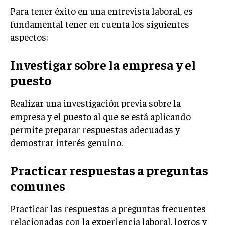
Para tener éxito en una entrevista laboral, es
MARKETING B2B
fundamental tener en cuenta los siguientes
MARKETING B2C
aspectos:
FRANQUICIAS
Investigar sobre la empresa y el
MARKETING DE INFLUENCERS
puesto
E-COMMERCE
Realizar una investigación previa sobre la
E-COMMERCE Y COMERCIO ELECTRÓNICO
empresa y el puesto al que se está aplicando
ESTRATEGIAS DE PRICING Y GESTIÓN DE
permite preparar respuestas adecuadas y
PRECIOS
demostrar interés genuino.
GESTIÓN DE CRISIS EMPRESARIALES
Practicar respuestas a preguntas
EMPRESAS Y STARTUPS TECNOLÓGICAS
comunes
GESTIÓN DE LA EXPERIENCIA DEL CLIENTE
Practicar las respuestas a preguntas frecuentes
MÁS
relacionadas con la experiencia laboral, logros y
PROYECTOS