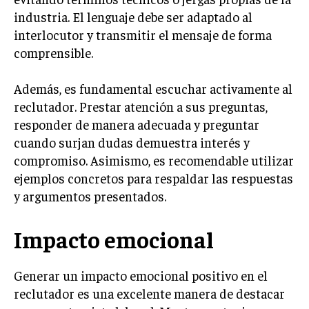
industria. El lenguaje debe ser adaptado al
INVERSIONES Y MERCADOS FINANCIEROS
interlocutor y transmitir el mensaje de forma
CONTABILIDAD EMPRESARIAL
comprensible.
ECONOMÍA EMPRESARIAL
Además, es fundamental escuchar activamente al
reclutador. Prestar atención a sus preguntas,
INTERNACIONAL
NEGOCIOS INTERNACIONALES
responder de manera adecuada y preguntar
cuando surjan dudas demuestra interés y
COMERCIO INTERNACIONAL
compromiso. Asimismo, es recomendable utilizar
EXPANSIÓN GLOBAL
ejemplos concretos para respaldar las respuestas
y argumentos presentados.
IMPORTACIÓN Y EXPORTACIÓN
ALIANZAS ESTRATÉGICAS
Impacto emocional
TECNOLOGIA
SOSTENIBILIDAD Y MEDIO AMBIENTE
Generar un impacto emocional positivo en el
reclutador es una excelente manera de destacar
GESTIÓN DE LA INNOVACIÓN TECNOLÓGICA