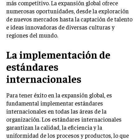
más competitivo. La expansión global ofrece
LIFESTYLE
numerosas oportunidades, desde la exploración
de nuevos mercados hasta la captación de talento
MARKETING
e ideas innovadoras de diversas culturas y
ESTRATEGIAS DE MARKETING
regiones del mundo.
AGENCIAS DE MARKETING
AGENCIAS DE POSICIONAMIENTO WEB SEO
La implementación de
VENTA DE ENLACES
estándares
MARKETING DIGITAL
internacionales
PUBLICIDAD
Para tener éxito en la expansión global, es
VENTAS Y PERSUASIÓN
fundamental implementar estándares
GESTIÓN DE PRODUCTOS
internacionales en todas las áreas de la
COMUNICACIÓN CORPORATIVA
organización. Los estándares internacionales
garantizan la calidad, la eficiencia y la
GESTIÓN DE MARCA
uniformidad de los procesos y productos, lo que