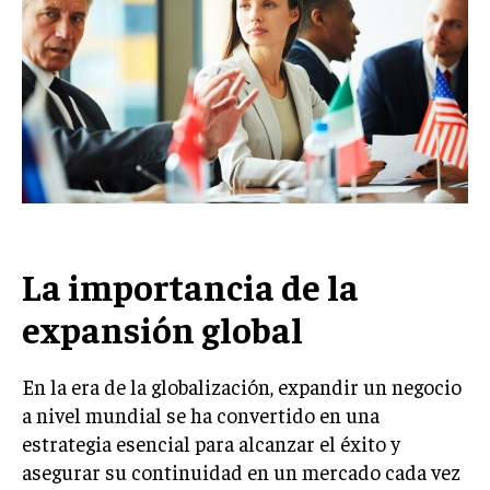
Welcome to Liberty Case
We have a curated list of the most noteworthy news from all
across the globe. With any subscription plan, you get access
to
exclusive articles
that let you stay ahead of the curve.
Your Profile
NEWS
LIFESTYLE
PUBLIC OPINION
La importancia de la
expansión global
En la era de la globalización, expandir un negocio
a nivel mundial se ha convertido en una
estrategia esencial para alcanzar el éxito y
asegurar su continuidad en un mercado cada vez