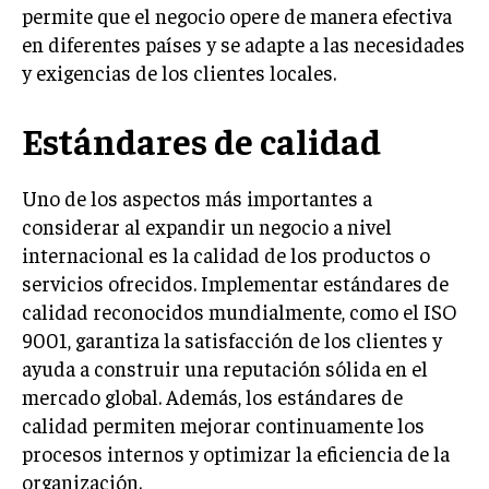
INVESTIGACIÓN DE MERCADO
permite que el negocio opere de manera efectiva
en diferentes países y se adapte a las necesidades
ANÁLISIS DE COMPETENCIA
y exigencias de los clientes locales.
GESTIÓN DE CLIENTES
Estándares de calidad
EMPRENDIMIENTO
INNOVACIÓN EMPRESARIAL
Uno de los aspectos más importantes a
GESTIÓN DEL CAMBIO
considerar al expandir un negocio a nivel
LIDERAZGO
internacional es la calidad de los productos o
servicios ofrecidos. Implementar estándares de
HABILIDADES DIRECTIVAS
calidad reconocidos mundialmente, como el ISO
EMPRENDIMIENTO
9001, garantiza la satisfacción de los clientes y
ayuda a construir una reputación sólida en el
PLANIFICACIÓN EMPRESARIAL
mercado global. Además, los estándares de
calidad permiten mejorar continuamente los
FINANZAS
FINANZAS Y CONTABILIDAD
procesos internos y optimizar la eficiencia de la
organización.
GESTIÓN DE RECURSOS FINANCIEROS