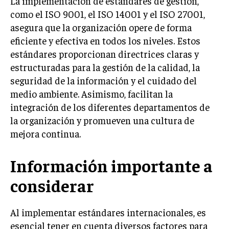
La implementación de estándares de gestión,
como el ISO 9001, el ISO 14001 y el ISO 27001,
MARKETING B2B
asegura que la organización opere de forma
MARKETING B2C
eficiente y efectiva en todos los niveles. Estos
estándares proporcionan directrices claras y
FRANQUICIAS
estructuradas para la gestión de la calidad, la
MARKETING DE INFLUENCERS
seguridad de la información y el cuidado del
medio ambiente. Asimismo, facilitan la
E-COMMERCE
integración de los diferentes departamentos de
E-COMMERCE Y COMERCIO ELECTRÓNICO
la organización y promueven una cultura de
ESTRATEGIAS DE PRICING Y GESTIÓN DE
mejora continua.
PRECIOS
GESTIÓN DE CRISIS EMPRESARIALES
Información importante a
EMPRESAS Y STARTUPS TECNOLÓGICAS
considerar
GESTIÓN DE LA EXPERIENCIA DEL CLIENTE
Al implementar estándares internacionales, es
MÁS
esencial tener en cuenta diversos factores para
PROYECTOS