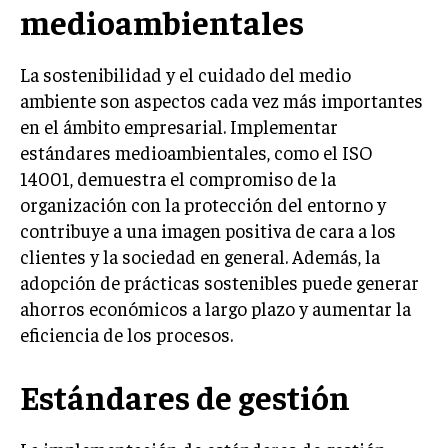
medioambientales
TRANSFORMACIÓN DIGITAL
ANALÍTICA EMPRESARIAL Y BUSINESS
La sostenibilidad y el cuidado del medio
INTELLIGENCE
ambiente son aspectos cada vez más importantes
CIBERSEGURIDAD EMPRESARIAL
en el ámbito empresarial. Implementar
estándares medioambientales, como el ISO
ESTRATEGIA
14001, demuestra el compromiso de la
EMPRESAS FAMILIARES Y SUCESIÓN
organización con la protección del entorno y
GESTIÓN DEL RIESGO EMPRESARIAL
contribuye a una imagen positiva de cara a los
clientes y la sociedad en general. Además, la
NEGOCIACIÓN Y RESOLUCIÓN DE CONFLICTOS
adopción de prácticas sostenibles puede generar
DERECHO EMPRESARIAL Y REGULACIONES
ahorros económicos a largo plazo y aumentar la
eficiencia de los procesos.
ÉXITO EMPRESARIAL Y CASOS DE ESTUDIO
GOBIERNO CORPORATIVO
Estándares de gestión
NEGOCIOS
ESTRATEGIAS DE NEGOCIOS