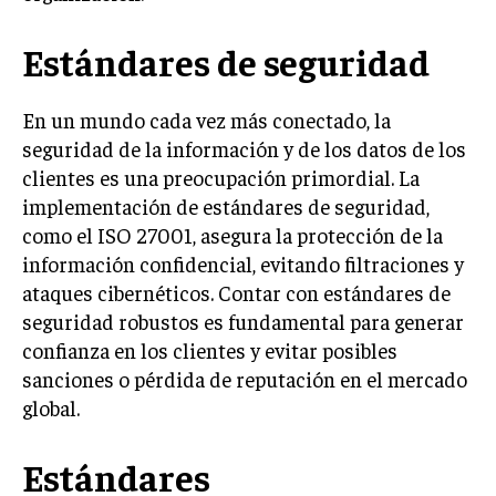
INVERSIONES Y MERCADOS FINANCIEROS
Estándares de seguridad
CONTABILIDAD EMPRESARIAL
En un mundo cada vez más conectado, la
ECONOMÍA EMPRESARIAL
seguridad de la información y de los datos de los
clientes es una preocupación primordial. La
INTERNACIONAL
NEGOCIOS INTERNACIONALES
implementación de estándares de seguridad,
como el ISO 27001, asegura la protección de la
COMERCIO INTERNACIONAL
información confidencial, evitando filtraciones y
EXPANSIÓN GLOBAL
ataques cibernéticos. Contar con estándares de
seguridad robustos es fundamental para generar
IMPORTACIÓN Y EXPORTACIÓN
confianza en los clientes y evitar posibles
ALIANZAS ESTRATÉGICAS
sanciones o pérdida de reputación en el mercado
global.
TECNOLOGIA
SOSTENIBILIDAD Y MEDIO AMBIENTE
Estándares
GESTIÓN DE LA INNOVACIÓN TECNOLÓGICA