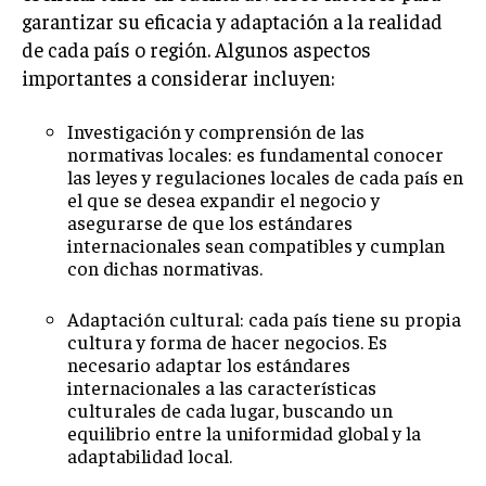
garantizar su eficacia y adaptación a la realidad
GESTIÓN DE PROYECTOS
de cada país o región. Algunos aspectos
GESTIÓN DE OPERACIONES Y CADENA DE
importantes a considerar incluyen:
SUMINISTRO
LOGÍSTICA EMPRESARIAL
Investigación y comprensión de las
normativas locales: es fundamental conocer
CALIDAD Y MEJORA CONTINUA
las leyes y regulaciones locales de cada país en
el que se desea expandir el negocio y
TALENTOS
asegurarse de que los estándares
RECURSOS HUMANOS Y GESTIÓN DEL
internacionales sean compatibles y cumplan
TALENTO
con dichas normativas.
COMPENSACIÓN Y BENEFICIOS
Adaptación cultural: cada país tiene su propia
RECLUTAMIENTO Y SELECCIÓN
cultura y forma de hacer negocios. Es
necesario adaptar los estándares
DESARROLLO DE PERSONAL
internacionales a las características
culturales de cada lugar, buscando un
GESTIÓN DEL DESEMPEÑO
equilibrio entre la uniformidad global y la
adaptabilidad local.
CULTURA Y CLIMA ORGANIZACIONAL