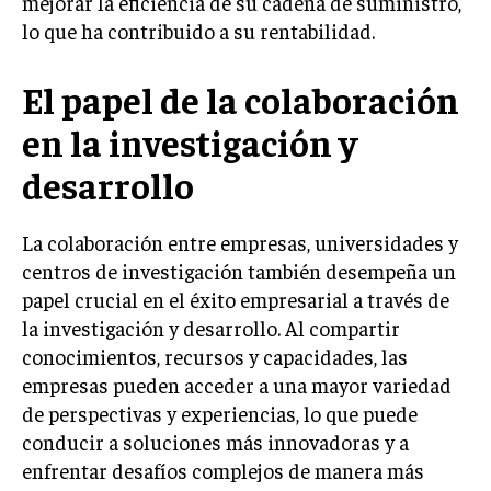
mejorar la eficiencia de su cadena de suministro,
TRANSFORMACIÓN DIGITAL
lo que ha contribuido a su rentabilidad.
ANALÍTICA EMPRESARIAL Y BUSINESS
El papel de la colaboración
INTELLIGENCE
CIBERSEGURIDAD EMPRESARIAL
en la investigación y
desarrollo
ESTRATEGIA
EMPRESAS FAMILIARES Y SUCESIÓN
La colaboración entre empresas, universidades y
GESTIÓN DEL RIESGO EMPRESARIAL
centros de investigación también desempeña un
NEGOCIACIÓN Y RESOLUCIÓN DE CONFLICTOS
papel crucial en el éxito empresarial a través de
la investigación y desarrollo. Al compartir
DERECHO EMPRESARIAL Y REGULACIONES
conocimientos, recursos y capacidades, las
ÉXITO EMPRESARIAL Y CASOS DE ESTUDIO
empresas pueden acceder a una mayor variedad
GOBIERNO CORPORATIVO
de perspectivas y experiencias, lo que puede
conducir a soluciones más innovadoras y a
NEGOCIOS
enfrentar desafíos complejos de manera más
ESTRATEGIAS DE NEGOCIOS