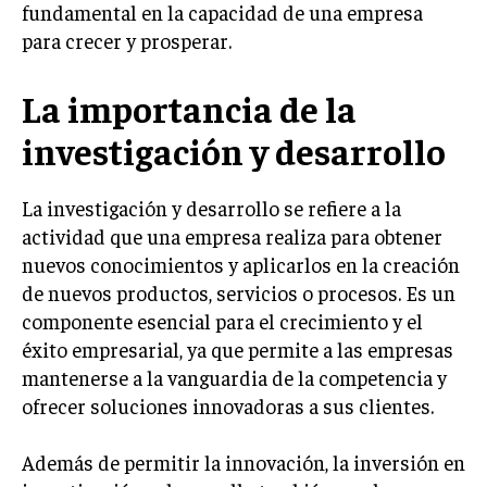
fundamental en la capacidad de una empresa
LIFESTYLE
para crecer y prosperar.
MARKETING
ESTRATEGIAS DE MARKETING
La importancia de la
AGENCIAS DE MARKETING
investigación y desarrollo
AGENCIAS DE POSICIONAMIENTO WEB SEO
VENTA DE ENLACES
La investigación y desarrollo se refiere a la
actividad que una empresa realiza para obtener
MARKETING DIGITAL
nuevos conocimientos y aplicarlos en la creación
PUBLICIDAD
de nuevos productos, servicios o procesos. Es un
componente esencial para el crecimiento y el
VENTAS Y PERSUASIÓN
éxito empresarial, ya que permite a las empresas
GESTIÓN DE PRODUCTOS
mantenerse a la vanguardia de la competencia y
ofrecer soluciones innovadoras a sus clientes.
COMUNICACIÓN CORPORATIVA
GESTIÓN DE MARCA
Además de permitir la innovación, la inversión en