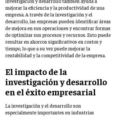
investigación y desarrollo también ayuda a
INVESTIGACIÓN DE MERCADO
mejorar la eficiencia y la productividad de una
ANÁLISIS DE COMPETENCIA
empresa. A través de la investigación y el
desarrollo, las empresas pueden identificar áreas
GESTIÓN DE CLIENTES
de mejora en sus operaciones y encontrar formas
de optimizar sus procesos y recursos. Esto puede
EMPRENDIMIENTO
INNOVACIÓN EMPRESARIAL
resultar en ahorros significativos en costos y
tiempo, lo que a su vez puede mejorar la
GESTIÓN DEL CAMBIO
rentabilidad y la competitividad de la empresa.
LIDERAZGO
El impacto de la
HABILIDADES DIRECTIVAS
investigación y desarrollo
EMPRENDIMIENTO
PLANIFICACIÓN EMPRESARIAL
en el éxito empresarial
FINANZAS
La investigación y el desarrollo son
FINANZAS Y CONTABILIDAD
especialmente importantes en industrias
GESTIÓN DE RECURSOS FINANCIEROS