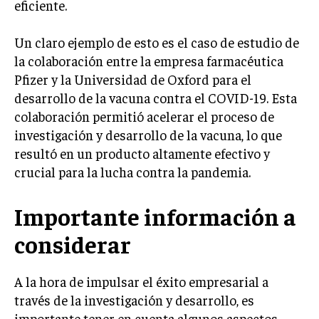
eficiente.
MARKETING B2B
Un claro ejemplo de esto es el caso de estudio de
MARKETING B2C
la colaboración entre la empresa farmacéutica
FRANQUICIAS
Pfizer y la Universidad de Oxford para el
desarrollo de la vacuna contra el COVID-19. Esta
MARKETING DE INFLUENCERS
colaboración permitió acelerar el proceso de
investigación y desarrollo de la vacuna, lo que
E-COMMERCE
E-COMMERCE Y COMERCIO ELECTRÓNICO
resultó en un producto altamente efectivo y
crucial para la lucha contra la pandemia.
ESTRATEGIAS DE PRICING Y GESTIÓN DE
PRECIOS
Importante información a
GESTIÓN DE CRISIS EMPRESARIALES
considerar
EMPRESAS Y STARTUPS TECNOLÓGICAS
GESTIÓN DE LA EXPERIENCIA DEL CLIENTE
A la hora de impulsar el éxito empresarial a
través de la investigación y desarrollo, es
MÁS
importante tener en cuenta algunos aspectos
PROYECTOS