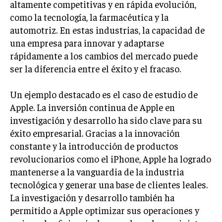
altamente competitivas y en rápida evolución,
como la tecnología, la farmacéutica y la
INVERSIONES Y MERCADOS FINANCIEROS
automotriz. En estas industrias, la capacidad de
CONTABILIDAD EMPRESARIAL
una empresa para innovar y adaptarse
rápidamente a los cambios del mercado puede
ECONOMÍA EMPRESARIAL
ser la diferencia entre el éxito y el fracaso.
INTERNACIONAL
NEGOCIOS INTERNACIONALES
Un ejemplo destacado es el caso de estudio de
Apple. La inversión continua de Apple en
COMERCIO INTERNACIONAL
investigación y desarrollo ha sido clave para su
EXPANSIÓN GLOBAL
éxito empresarial. Gracias a la innovación
IMPORTACIÓN Y EXPORTACIÓN
constante y la introducción de productos
revolucionarios como el iPhone, Apple ha logrado
ALIANZAS ESTRATÉGICAS
mantenerse a la vanguardia de la industria
tecnológica y generar una base de clientes leales.
TECNOLOGIA
La investigación y desarrollo también ha
SOSTENIBILIDAD Y MEDIO AMBIENTE
permitido a Apple optimizar sus operaciones y
GESTIÓN DE LA INNOVACIÓN TECNOLÓGICA