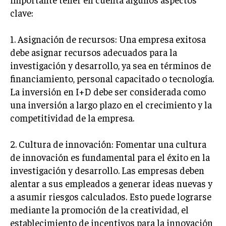
GESTIÓN DE PROYECTOS
clave:
GESTIÓN DE OPERACIONES Y CADENA DE
SUMINISTRO
1. Asignación de recursos: Una empresa exitosa
debe asignar recursos adecuados para la
LOGÍSTICA EMPRESARIAL
investigación y desarrollo, ya sea en términos de
CALIDAD Y MEJORA CONTINUA
financiamiento, personal capacitado o tecnología.
La inversión en I+D debe ser considerada como
TALENTOS
una inversión a largo plazo en el crecimiento y la
RECURSOS HUMANOS Y GESTIÓN DEL
competitividad de la empresa.
TALENTO
COMPENSACIÓN Y BENEFICIOS
2. Cultura de innovación: Fomentar una cultura
de innovación es fundamental para el éxito en la
RECLUTAMIENTO Y SELECCIÓN
investigación y desarrollo. Las empresas deben
DESARROLLO DE PERSONAL
alentar a sus empleados a generar ideas nuevas y
GESTIÓN DEL DESEMPEÑO
a asumir riesgos calculados. Esto puede lograrse
mediante la promoción de la creatividad, el
CULTURA Y CLIMA ORGANIZACIONAL
establecimiento de incentivos para la innovación