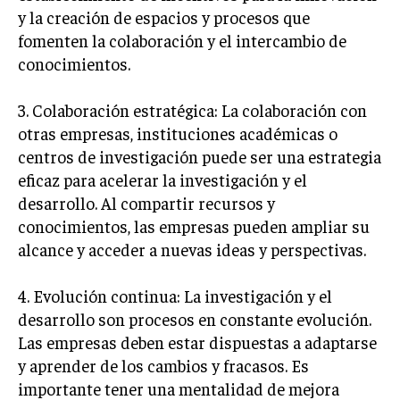
ÉTICA EMPRESARIAL Y RESPONSABILIDAD
y la creación de espacios y procesos que
SOCIAL
fomenten la colaboración y el intercambio de
conocimientos.
BLOG
3. Colaboración estratégica: La colaboración con
otras empresas, instituciones académicas o
centros de investigación puede ser una estrategia
Acerca de
Últimas entradas
eficaz para acelerar la investigación y el
Catalina Guerrero
desarrollo. Al compartir recursos y
conocimientos, las empresas pueden ampliar su
Me llamo Catalina Guerrero. Me apasiona el análisis
estratégico y siempre busco entender el "por qué"
alcance y acceder a nuevas ideas y perspectivas.
detrás de cada decisión empresarial. Soy una
fanática del yoga, lo que me ayuda a mantener un
4. Evolución continua: La investigación y el
enfoque equilibrado en mi trabajo.
desarrollo son procesos en constante evolución.
Aparece en periódicos digitales y domina los buscadores,
Las empresas deben estar dispuestas a adaptarse
Infórmate aquí.
y aprender de los cambios y fracasos. Es
importante tener una mentalidad de mejora