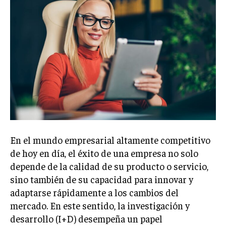
Welcome to Liberty Case
We have a curated list of the most noteworthy news from all
across the globe. With any subscription plan, you get access
to
exclusive articles
that let you stay ahead of the curve.
Your Profile
NEWS
LIFESTYLE
PUBLIC OPINION
En el mundo empresarial altamente competitivo
de hoy en día, el éxito de una empresa no solo
depende de la calidad de su producto o servicio,
sino también de su capacidad para innovar y
adaptarse rápidamente a los cambios del
mercado. En este sentido, la investigación y
desarrollo (I+D) desempeña un papel